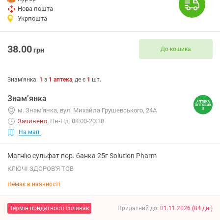
Нова пошта
Укрпошта
38.00
До кошика
грн
Знам'янка
:
1
з
1
аптека
, де є
1
шт.
Знам’янка
м. Знам'янка, вул. Михайла Грушевського, 24А
Зачинено
.
Пн-Нд: 08:00-20:30
На мапі
Магнію сульфат пор. банка 25г Solution Pharm
КЛЮЧІ ЗДОРОВ'Я ТОВ
Немає в наявності
Термін придатності спливає
Придатний до
:
01.11.2026
(
84
дні
)