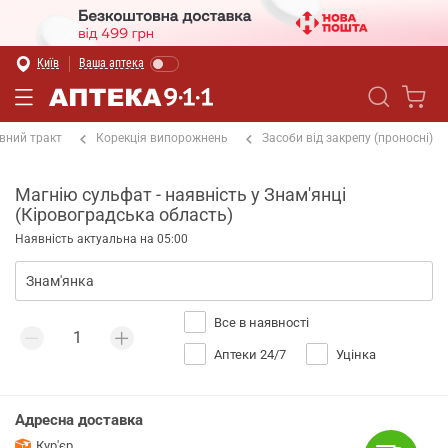
Київ
Ваша аптека
вний тракт
Корекція випорожнень
Засоби від закрепу (проносні)
Магнію сульфат - наявність у Знам'янці
(Кіровоградська область)
Наявність актуальна на 05:00
Все в наявності
Аптеки 24/7
Уцінка
Адресна доставка
Кур'єр