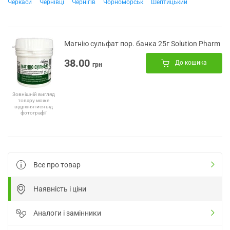
Черкаси
Чернівці
Чернігів
Чорноморськ
Шептицький
Магнію сульфат пор. банка 25г Solution Pharm
38.00
До кошика
грн
Зовнішній вигляд
товару може
відрізнятися від
фотографії
Все про товар
Наявність і ціни
Аналоги і замінники