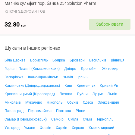
Магнію сульфат пор. банка 25г Solution Pharm
КЛЮЧІ ЗДОРОВ'Я ТОВ
32.80
Забронювати
грн
Шукати в інших регіонах
Біла Церква
Бориспіль
Боярка
Бровари
Васильків
Вінниця
Горішні Плавні (Комсомольськ)
Дніпро
Дрогобич
Житомир
Запоріжжя
Івано-Франківськ
Ізмаїл
Ірпінь
Кам'янське (Дніпродзержинськ)
Київ
Кременчук
Кривий Ріг
Кропивницький (Кіровоград)
Лозова
Лубни
Луцьк
Львів
Миколаїв
Мукачево
Нікополь
Обухів
Одеса
Олександрія
Павлоград
Первомайськ
Полтава
Рівне
Самар (Новомосковськ)
Самбір
Сміла
Суми
Тернопіль
Ужгород
Умань
Фастів
Харків
Херсон
Хмельницький