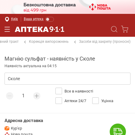
Київ
Ваша аптека
вний тракт
Корекція випорожнень
Засоби від закрепу (проносні)
Магнію сульфат - наявність у Сколе
Наявність актуальна на 04:15
Все в наявності
Аптеки 24/7
Уцінка
Адресна доставка
Кур'єр
Нова пошта