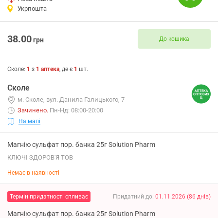
Укрпошта
38.00
До кошика
грн
Сколе
:
1
з
1
аптека
, де є
1
шт.
Сколе
м. Сколе, вул. Данила Галицького, 7
Зачинено
.
Пн-Нд: 08:00-20:00
На мапі
Магнію сульфат пор. банка 25г Solution Pharm
КЛЮЧІ ЗДОРОВ'Я ТОВ
Немає в наявності
Термін придатності спливає
Придатний до
:
01.11.2026
(
86
днів
)
Магнію сульфат пор. банка 25г Solution Pharm