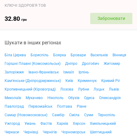
КЛЮЧІ ЗДОРОВ'Я ТОВ
32.80
Забронювати
грн
Шукати в інших регіонах
Біла Церква
Бориспіль
Боярка
Бровари
Васильків
Вінниця
Горішні Плавні (Комсомольськ)
Дніпро
Дрогобич
Житомир
Запоріжжя
Івано-Франківськ
Ізмаїл
Ірпінь
Кам'янське (Дніпродзержинськ)
Київ
Кременчук
Кривий Ріг
Кропивницький (Кіровоград)
Лозова
Лубни
Луцьк
Львів
Миколаїв
Мукачево
Нікополь
Обухів
Одеса
Олександрія
Павлоград
Первомайськ
Полтава
Рівне
Самар (Новомосковськ)
Самбір
Сміла
Суми
Тернопіль
Ужгород
Умань
Фастів
Харків
Херсон
Хмельницький
Черкаси
Чернівці
Чернігів
Чорноморськ
Шептицький