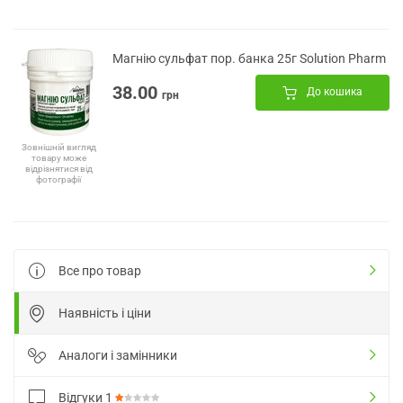
Магнію сульфат пор. банка 25г Solution Pharm
38.00
До кошика
грн
Зовнішній вигляд
товару може
відрізнятися від
фотографії
Все про товар
Наявність і ціни
Аналоги і замінники
Відгуки
1