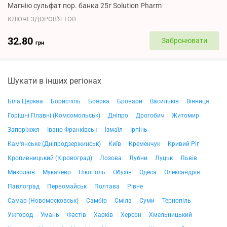
Магнію сульфат пор. банка 25г Solution Pharm
КЛЮЧІ ЗДОРОВ'Я ТОВ
32.80
Забронювати
грн
Шукати в інших регіонах
Біла Церква
Бориспіль
Боярка
Бровари
Васильків
Вінниця
Горішні Плавні (Комсомольськ)
Дніпро
Дрогобич
Житомир
Запоріжжя
Івано-Франківськ
Ізмаїл
Ірпінь
Кам'янське (Дніпродзержинськ)
Київ
Кременчук
Кривий Ріг
Кропивницький (Кіровоград)
Лозова
Лубни
Луцьк
Львів
Миколаїв
Мукачево
Нікополь
Обухів
Одеса
Олександрія
Павлоград
Первомайськ
Полтава
Рівне
Самар (Новомосковськ)
Самбір
Сміла
Суми
Тернопіль
Ужгород
Умань
Фастів
Харків
Херсон
Хмельницький