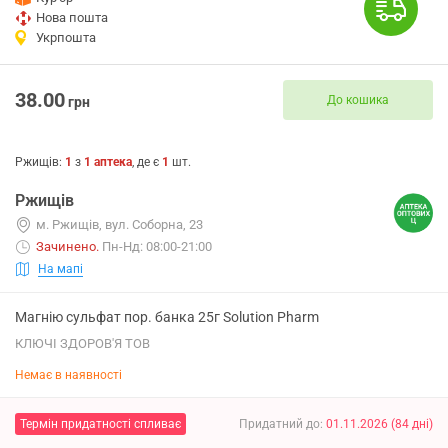
Нова пошта
Укрпошта
38.00
До кошика
грн
Ржищів
:
1
з
1
аптека
, де є
1
шт.
Ржищів
м. Ржищів, вул. Соборна, 23
Зачинено
.
Пн-Нд: 08:00-21:00
На мапі
Магнію сульфат пор. банка 25г Solution Pharm
КЛЮЧІ ЗДОРОВ'Я ТОВ
Немає в наявності
Термін придатності спливає
Придатний до
:
01.11.2026
(
84
дні
)