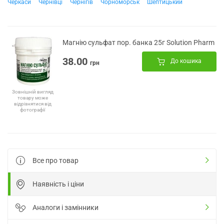
Черкаси
Чернівці
Чернігів
Чорноморськ
Шептицький
Магнію сульфат пор. банка 25г Solution Pharm
38.00
До кошика
грн
Зовнішній вигляд
товару може
відрізнятися від
фотографії
Все про товар
Наявність і ціни
Аналоги і замінники