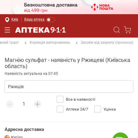
Київ
Ваша аптека
вний тракт
Корекція випорожнень
Засоби від закрепу (проносні)
Магнію сульфат - наявність у Ржищеві (Київська
область)
Наявність актуальна на 07:45
Все в наявності
Аптеки 24/7
Уцінка
Адресна доставка
Кур'єр