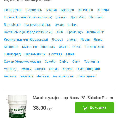
Біла Церква
Бориспіль
Боярка
Бровари
Васильків
Вінниця
Горішні Плавні (Комсомольськ)
Дніпро
Дрогобич
Житомир
Запоріжжя
Івано-Франківськ
Ізмаїл
Ірпінь
Кам'янське (Дніпродзержинськ)
Київ
Кременчук
Кривий Ріг
Кропивницький (Кіровоград)
Лозова
Лубни
Луцьк
Львів
Миколаїв
Мукачево
Нікополь
Обухів
Одеса
Олександрія
Павлоград
Первомайськ
Полтава
Рівне
Самар (Новомосковськ)
Самбір
Сміла
Суми
Тернопіль
Ужгород
Умань
Фастів
Харків
Херсон
Хмельницький
Черкаси
Чернівці
Чернігів
Чорноморськ
Шептицький
Магнію сульфат пор. банка 25г Solution Pharm
38.00
До кошика
грн