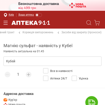
Київ
Ваша аптека
вний тракт
Корекція випорожнень
Засоби від закрепу (проносні)
Магнію сульфат - наявність у Кубеї
Наявність актуальна на 01:45
Все в наявності
Аптеки 24/7
Уцінка
Адресна доставка
Кур'єр
Нова пошта