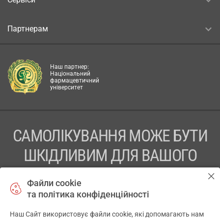
Партнерам
Наш партнер:
Національний
фармацевтичний
університет
САМОЛІКУВАННЯ МОЖЕ БУТИ
ШКІДЛИВИМ ДЛЯ ВАШОГО
ЗДОРОВ’Я
Файли cookie
та політика конфіденційності
ПЕРЕД ЗАСТОСУВАННЯМ ПРЕПАРАТУ ПРОКОНСУЛЬТУЙТЕСЬ
З ЛІКАРЕМ
Наш Сайт використовує файли cookie, які допомагають нам