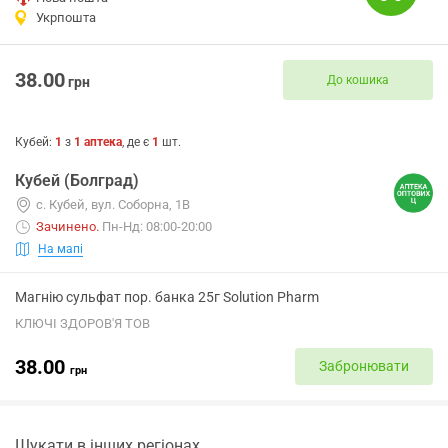
Укрпошта
38.00
До кошика
грн
Кубей
:
1
з
1
аптека
, де є
1
шт.
Кубей (Болград)
с. Кубей, вул. Соборна, 1В
Зачинено
.
Пн-Нд: 08:00-20:00
На мапі
Магнію сульфат пор. банка 25г Solution Pharm
КЛЮЧІ ЗДОРОВ'Я ТОВ
38.00
Забронювати
грн
Шукати в інших регіонах