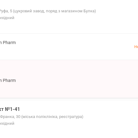
Руфа, 5 (цукровий завод, поряд з магазином Булка)
Вихідний
on Pharm
Н
on Pharm
кт №1-41
Франка, 30 (міська поліклініка, реєстратура)
Вихідний