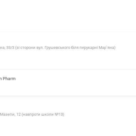
а, 33/3 (зі сторони вул. Грушевського біля перукарні Мар`яна)
on Pharm
а Мазепи, 12 (навпроти школи №13)