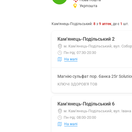
Укрпошта
Кам'янець-Подільський
:
8
з
9
аптек
, де є
1
шт.
Кам'янець-Подільський 2
м. Кам'янець-Подільський, вул. Соборн
Пн-Нд: 07:30-20:30
На мапі
Магнію сульфат пор. банка 25г Soluti
КЛЮЧІ ЗДОРОВ'Я ТОВ
Кам'янець-Подільський 6
м. Кам'янець-Подільський, вул. Іван
Пн-Нд: 08:00-20:00
На мапі