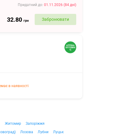
Придатний до
:
01.11.2026
(
84
дні
)
32.80
Забронювати
грн
емає в наявності
ч
Житомир
Запоріжжя
ровоград)
Лозова
Лубни
Луцьк