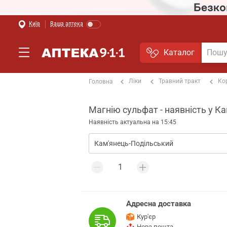
Київ
Ваша аптека
Каталог
Ліки
Травний тракт
Ко
Головна
Магнію сульфат - наявність у К
Наявність актуальна на 15:45
Адресна доставка
Кур'єр
Нова пошта