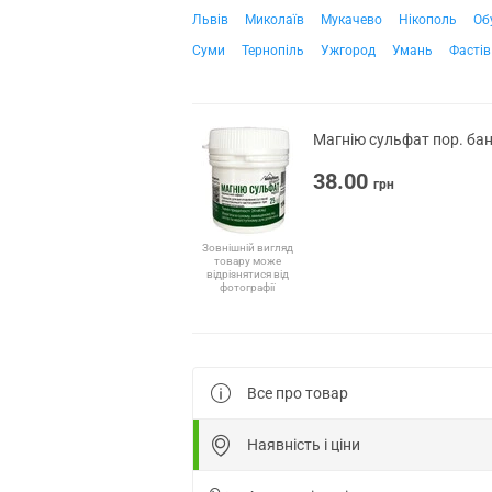
Львів
Миколаїв
Мукачево
Нікополь
Об
Суми
Тернопіль
Ужгород
Умань
Фастів
Магнію сульфат пор. бан
38.00
грн
Зовнішній вигляд
товару може
відрізнятися від
фотографії
Все про товар
Наявність і ціни