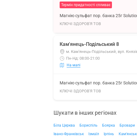
Термін придатності спливає
Магнію сульфат пор. банка 25г Soluti
КЛЮЧІ ЗДОРОВ'Я ТОВ
Кам'янець-Подільський 8
м. Кам'янець-Подільський, вул. Князів
Пн-Нд: 08:00-21:00
На мапі
Магнію сульфат пор. банка 25г Soluti
КЛЮЧІ ЗДОРОВ'Я ТОВ
Шукати в інших регіонах
Біла Церква
Бориспіль
Боярка
Бровари
Івано-Франківськ
Ізмаїл
Ірпінь
Кам'янськ