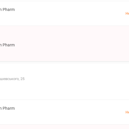
on Pharm
Н
on Pharm
ушевського, 25
on Pharm
Н