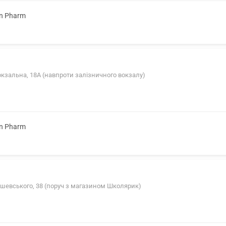
on Pharm
окзальна, 18А (навпроти залізничного вокзалу)
on Pharm
ушевського, 38 (поруч з магазином Школярик)