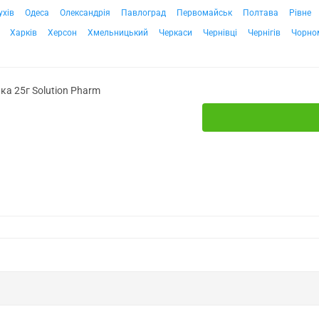
ухів
Одеса
Олександрія
Павлоград
Первомайськ
Полтава
Рівне
Харків
Херсон
Хмельницький
Черкаси
Чернівці
Чернігів
Чорно
ка 25г Solution Pharm