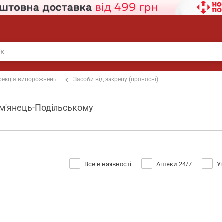
рекція випорожнень
Засоби від закрепу (проносні)
ам'янець-Подільському
Все в наявності
Аптеки 24/7
У