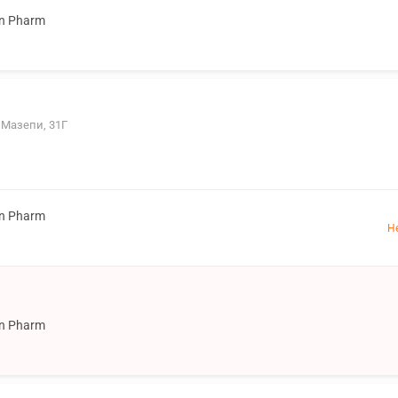
on Pharm
 Мазепи, 31Г
on Pharm
Н
on Pharm