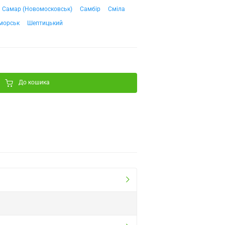
Самар (Новомосковськ)
Самбір
Сміла
морськ
Шептицький
До кошика