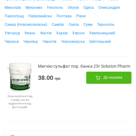
Миколаїв
Мукачево
Нікополь
Обухів
Одеса
Олександрія
Павлоград
Первомайськ
Полтава
Рівне
Самар (Новомосковськ)
Самбір
Сміла
Суми
Тернопіль
Ужгород
Умань
Фастів
Харків
Херсон
Хмельницький
Черкаси
Чернівці
Чернігів
Чорноморськ
Шептицький
Магнію сульфат пор. банка 25г Solution Pharm
38.00
До кошика
грн
Зовнішній вигляд
товару може
відрізнятися від
фотографії