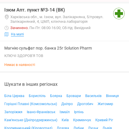
Ізюм Апт. пункт №3-14 (ВК)
Харківська обл., м. Ізюм, вул. Залікарняна, 5/провул.
Залікарняний, 4, ЦМЛ, клінічна лабораторія
Зачинено
.
Пн-Пт: 08:00-16:00; Сб-Нд: Вихідний
На мапі
Магнію сульфат пор. банка 25г Solution Pharm
КЛЮЧІ ЗДОРОВ'Я ТОВ
Немає в наявності
Шукати в інших регіонах
Біла Церква
Бориспіль
Боярка
Бровари
Васильків
Вінниця
Горішні Плавні (Комсомольськ)
Дніпро
Дрогобич
Житомир
Запоріжжя
Івано-Франківськ
Ізмаїл
Ірпінь
Кам'янське (Дніпродзержинськ)
Київ
Кременчук
Кривий Ріг
Кропивницький (Кіровоград)
Лозова
Лубни
Луцьк
Львів