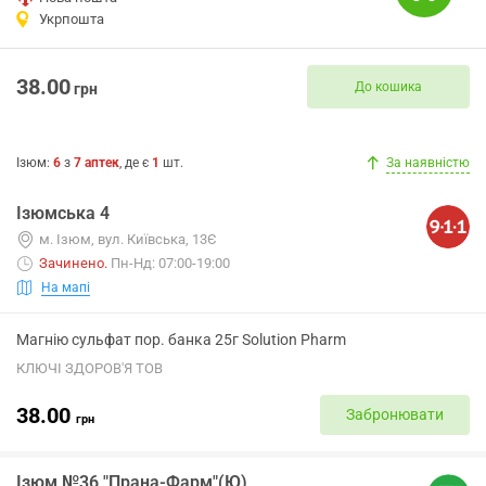
Укрпошта
38.00
До кошика
грн
Ізюм
:
6
з
7
аптек
, де є
1
шт.
За наявністю
Ізюмська 4
м. Ізюм, вул. Київська, 13Є
Зачинено
.
Пн-Нд: 07:00-19:00
На мапі
Магнію сульфат пор. банка 25г Solution Pharm
КЛЮЧІ ЗДОРОВ'Я ТОВ
38.00
Забронювати
грн
Ізюм №36 "Прана-Фарм"(Ю)