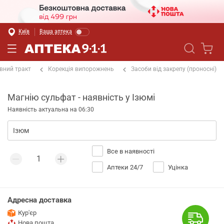
Київ
Ваша аптека
вний тракт
Корекція випорожнень
Засоби від закрепу (проносні)
Магнію сульфат - наявність у Ізюмі
Наявність актуальна на 06:30
Все в наявності
Аптеки 24/7
Уцінка
Адресна доставка
Кур'єр
Нова пошта