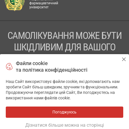
фармацевтичний
університет
САМОЛІКУВАННЯ МОЖЕ БУТИ
ШКІДЛИВИМ ДЛЯ ВАШОГО
ЗДОРОВ’Я
Файли cookie
та політика конфіденційності
ПЕРЕД ЗАСТОСУВАННЯМ ПРЕПАРАТУ ПРОКОНСУЛЬТУЙТЕСЬ
З ЛІКАРЕМ
Наш Сайт використовує файли cookie, які допомагають нам
✕
зробити Сайт більш швидким, зручним та функціональним.
ТОВ «АПТЕКА 911.ЮА» Код ЄДРПОУ 43631965.
Продовжуючи переглядати цей Сайт, Ви погоджуєтесь на
використання нами файлів cookie.
Відмова від відповідальності
© 2014-2026. Медична інформаційна система АПТЕКА911.ЮА
Погоджуюсь
Всі аптеки
на мапі
Розробка і підтримка сайту -
wu.ua
Дізнатися більше можна на сторінці