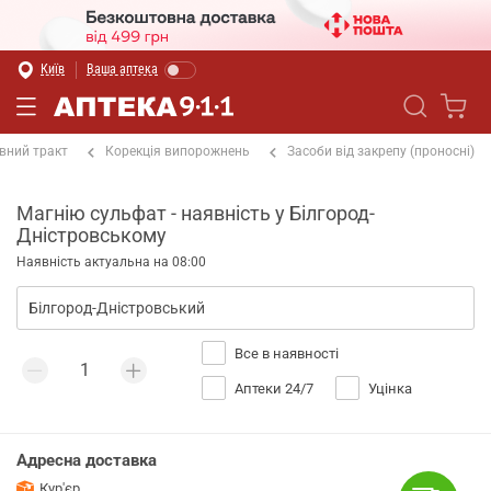
Київ
Ваша аптека
вний тракт
Корекція випорожнень
Засоби від закрепу (проносні)
Магнію сульфат - наявність у Білгород-
Дністровському
Наявність актуальна на 08:00
Все в наявності
Аптеки 24/7
Уцінка
Адресна доставка
Кур'єр