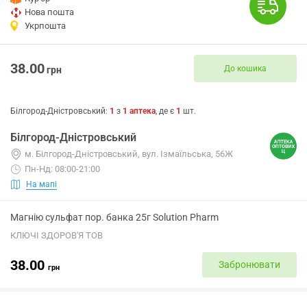
Нова пошта
Укрпошта
38.00
До кошика
грн
Білгород-Дністровський
:
1
з
1
аптека
, де є
1
шт.
Білгород-Дністровський
м. Білгород-Дністровський, вул. Ізмаїльська, 56Ж
Пн-Нд: 08:00-21:00
На мапі
Магнію сульфат пор. банка 25г Solution Pharm
КЛЮЧІ ЗДОРОВ'Я ТОВ
38.00
Забронювати
грн