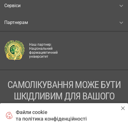
Сервіси
Партнерам
Наш партнер:
Національний
фармацевтичний
університет
САМОЛІКУВАННЯ МОЖЕ БУТИ
ШКІДЛИВИМ ДЛЯ ВАШОГО
ЗДОРОВ’Я
Файли cookie
та політика конфіденційності
ПЕРЕД ЗАСТОСУВАННЯМ ПРЕПАРАТУ ПРОКОНСУЛЬТУЙТЕСЬ
З ЛІКАРЕМ