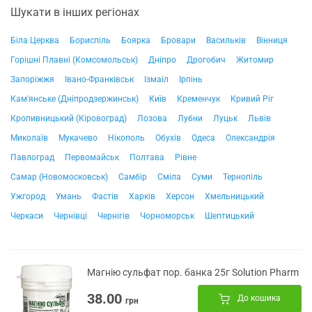
Шукати в інших регіонах
Біла Церква
Бориспіль
Боярка
Бровари
Васильків
Вінниця
Горішні Плавні (Комсомольськ)
Дніпро
Дрогобич
Житомир
Запоріжжя
Івано-Франківськ
Ізмаїл
Ірпінь
Кам'янське (Дніпродзержинськ)
Київ
Кременчук
Кривий Ріг
Кропивницький (Кіровоград)
Лозова
Лубни
Луцьк
Львів
Миколаїв
Мукачево
Нікополь
Обухів
Одеса
Олександрія
Павлоград
Первомайськ
Полтава
Рівне
Самар (Новомосковськ)
Самбір
Сміла
Суми
Тернопіль
Ужгород
Умань
Фастів
Харків
Херсон
Хмельницький
Черкаси
Чернівці
Чернігів
Чорноморськ
Шептицький
Магнію сульфат пор. банка 25г Solution Pharm
38.00
До кошика
грн