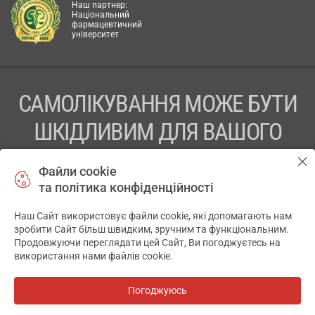
Наш партнер:
Національний
фармацевтичний
університет
САМОЛІКУВАННЯ МОЖЕ БУТИ
ШКІДЛИВИМ ДЛЯ ВАШОГО
ЗДОРОВ’Я
Файли cookie
та політика конфіденційності
ПЕРЕД ЗАСТОСУВАННЯМ ПРЕПАРАТУ ПРОКОНСУЛЬТУЙТЕСЬ
З ЛІКАРЕМ
Наш Сайт використовує файли cookie, які допомагають нам
✕
зробити Сайт більш швидким, зручним та функціональним.
ТОВ «АПТЕКА 911.ЮА» Код ЄДРПОУ 43631965.
Продовжуючи переглядати цей Сайт, Ви погоджуєтесь на
використання нами файлів cookie.
Відмова від відповідальності
© 2014-2026. Медична інформаційна система АПТЕКА911.ЮА
Погоджуюсь
Всі аптеки
на мапі
Розробка і підтримка сайту -
wu.ua