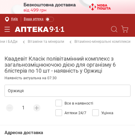
Київ
Ваша аптека
іни і БАДи
Вітаміни та мінерали
Вітамінно-мінеральні комплекси
Квадевіт Класік полівітамінний комплекс з
загальнозміцнюючою дією для організму 6
блістерів по 10 шт - наявність у Оржиці
Наявність актуальна на 07:30
Все в наявності
Аптеки 24/7
Уцінка
Адресна доставка