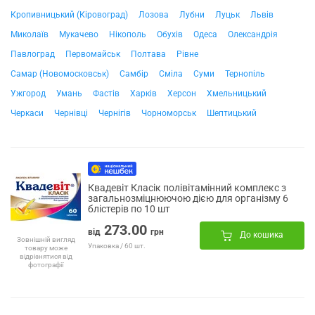
Кропивницький (Кіровоград)
Лозова
Лубни
Луцьк
Львів
Миколаїв
Мукачево
Нікополь
Обухів
Одеса
Олександрія
Павлоград
Первомайськ
Полтава
Рівне
Самар (Новомосковськ)
Самбір
Сміла
Суми
Тернопіль
Ужгород
Умань
Фастів
Харків
Херсон
Хмельницький
Черкаси
Чернівці
Чернігів
Чорноморськ
Шептицький
Квадевіт Класік полівітамінний комплекс з
загальнозміцнюючою дією для організму 6
блістерів по 10 шт
273.00
від
грн
До кошика
Зовнішній вигляд
Упаковка / 60 шт.
товару може
відрізнятися від
фотографії