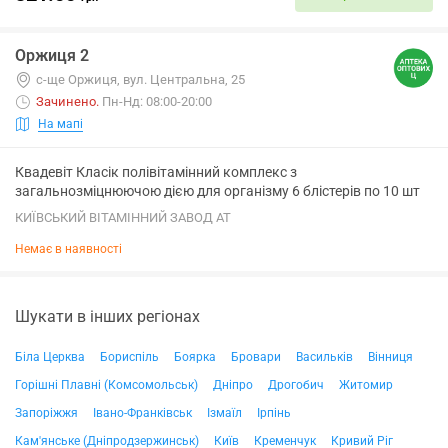
Оржиця 2
с-ще Оржиця, вул. Центральна, 25
Зачинено
.
Пн-Нд: 08:00-20:00
На мапі
Квадевіт Класік полівітамінний комплекс з
загальнозміцнюючою дією для організму 6 блістерів по 10 шт
КИЇВСЬКИЙ ВІТАМІННИЙ ЗАВОД АТ
Немає в наявності
Шукати в інших регіонах
Біла Церква
Бориспіль
Боярка
Бровари
Васильків
Вінниця
Горішні Плавні (Комсомольськ)
Дніпро
Дрогобич
Житомир
Запоріжжя
Івано-Франківськ
Ізмаїл
Ірпінь
Кам'янське (Дніпродзержинськ)
Київ
Кременчук
Кривий Ріг