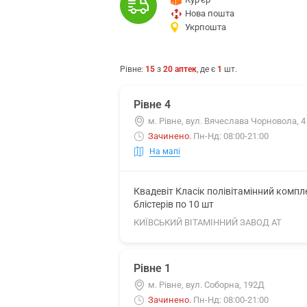
Нова пошта
Укрпошта
Рівне
:
15
з
20
аптек
, де є
1
шт.
Рівне 4
м. Рівне, вул. Вячеслава Чорновола, 4
Зачинено
.
Пн-Нд: 08:00-21:00
На мапі
Квадевіт Класік полівітамінний комп
блістерів по 10 шт
КИЇВСЬКИЙ ВІТАМІННИЙ ЗАВОД АТ
Рівне 1
м. Рівне, вул. Соборна, 192Д
Зачинено
.
Пн-Нд: 08:00-21:00