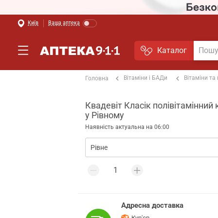
Київ
Ваша аптека
Каталог
Вітаміни і БАДи
Вітаміни та
Головна
Квадевіт Класік полівітамінний 
у Рівному
Наявність актуальна на 06:00
Адресна доставка
Кур'єр