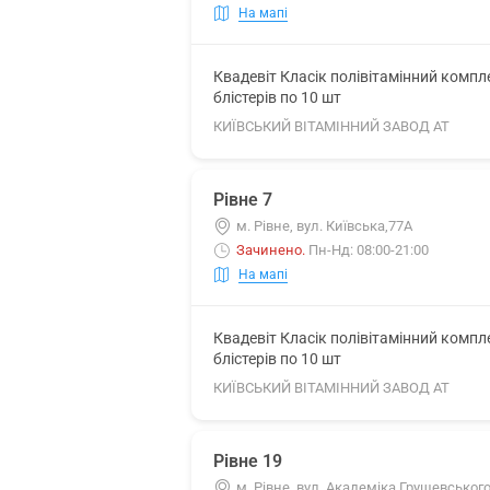
На мапі
Квадевіт Класік полівітамінний комп
блістерів по 10 шт
КИЇВСЬКИЙ ВІТАМІННИЙ ЗАВОД АТ
Рівне 7
м. Рівне, вул. Київська,77А
Зачинено
.
Пн-Нд: 08:00-21:00
На мапі
Квадевіт Класік полівітамінний комп
блістерів по 10 шт
КИЇВСЬКИЙ ВІТАМІННИЙ ЗАВОД АТ
Рівне 19
м. Рівне, вул. Академіка Грушевського