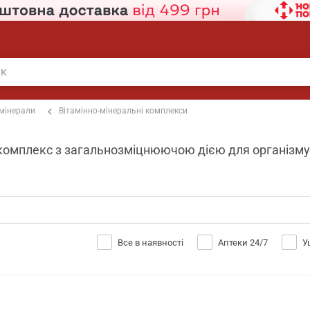
 мінерали
Вітамінно-мінеральні комплекси
комплекс з загальнозміцнюючою дією для організму 6
Все в наявності
Аптеки 24/7
У