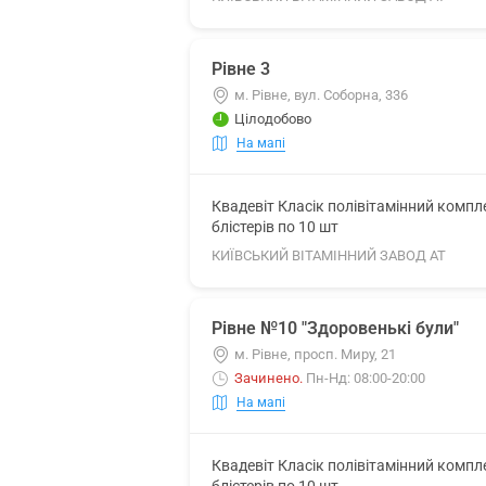
Рівне 3
м. Рівне, вул. Соборна, 336
Цілодобово
На мапі
Квадевіт Класік полівітамінний комп
блістерів по 10 шт
КИЇВСЬКИЙ ВІТАМІННИЙ ЗАВОД АТ
Рівне №10 "Здоровенькі були"
м. Рівне, просп. Миру, 21
Зачинено
.
Пн-Нд: 08:00-20:00
На мапі
Квадевіт Класік полівітамінний комп