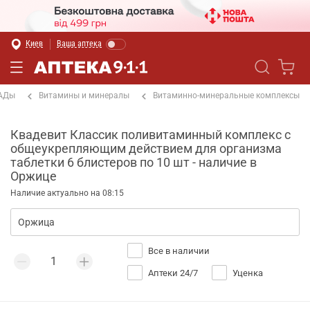
Киев
Ваша аптека
БАДы
Витамины и минералы
Витаминно-минеральные комплексы
Квадевит Классик поливитаминный комплекс с
общеукрепляющим действием для организма
таблетки 6 блистеров по 10 шт - наличие в
Оржице
Наличие актуально на 08:15
Все в наличии
Аптеки 24/7
Уценка