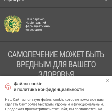
Наш партнер:
Національний
фармацевтичний
університет
САМОЛЕЧЕНИЕ МОЖЕТ БЫТЬ
ВРЕДНЫМ ДЛЯ ВАШЕГО
ЗДОРОВЬЯ
Файлы cookie
ПЕРЕД ПРИМЕНЕНИЕМ ПРЕПАРАТА
и политика конфиденциальности
ПРОКОНСУЛЬТИРУЙТЕСЬ С ВРАЧОМ
Наш Сайт использует файлы cookie, которые помогают нам
✕
ТОВ «АПТЕКА 911.ЮА» Код ЄДРПОУ 43631965.
сделать Сайт более быстрым, удобным и функциональным.
Продолжая просматривать этот Сайт, Вы соглашаетесь на
Отказ от ответственности