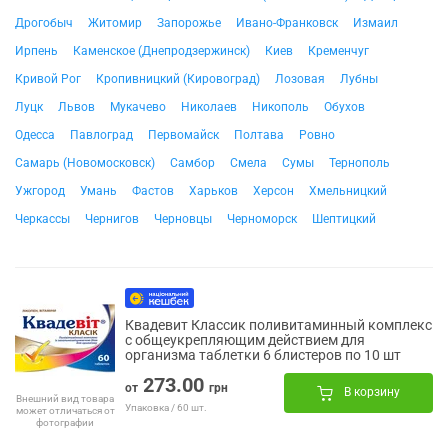
Дрогобыч
Житомир
Запорожье
Ивано-Франковск
Измаил
Ирпень
Каменское (Днепродзержинск)
Киев
Кременчуг
Кривой Рог
Кропивницкий (Кировоград)
Лозовая
Лубны
Луцк
Львов
Мукачево
Николаев
Никополь
Обухов
Одесса
Павлоград
Первомайск
Полтава
Ровно
Самарь (Новомосковск)
Самбор
Смела
Сумы
Тернополь
Ужгород
Умань
Фастов
Харьков
Херсон
Хмельницкий
Черкассы
Чернигов
Черновцы
Черноморск
Шептицкий
Квадевит Классик поливитаминный комплекс
с общеукрепляющим действием для
организма таблетки 6 блистеров по 10 шт
273.00
от
грн
В корзину
Внешний вид товара
Упаковка / 60 шт.
может отличаться от
фотографии