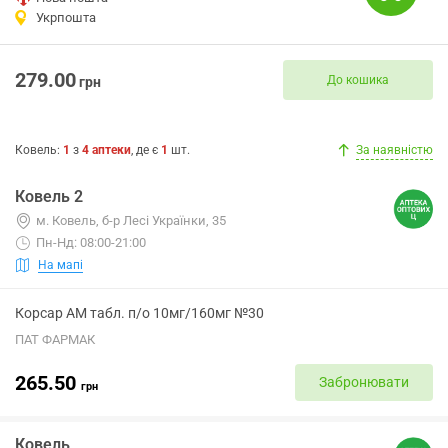
Укрпошта
279.00
До кошика
грн
Ковель
:
1
з
4
аптеки
, де є
1
шт.
За наявністю
Ковель 2
м. Ковель, б-р Лесі Українки, 35
Пн-Нд: 08:00-21:00
На мапі
Корсар АМ табл. п/о 10мг/160мг №30
ПАТ ФАРМАК
265.50
Забронювати
грн
Ковель