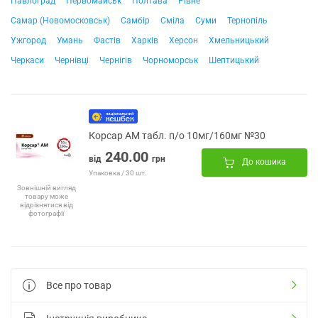
Павлоград
Первомайськ
Полтава
Рівне
Самар (Новомосковськ)
Самбір
Сміла
Суми
Тернопіль
Ужгород
Умань
Фастів
Харків
Херсон
Хмельницький
Черкаси
Чернівці
Чернігів
Чорноморськ
Шептицький
Корсар АМ табл. п/о 10мг/160мг №30
240.00
від
грн
До кошика
Упаковка / 30 шт.
Зовнішній вигляд
товару може
відрізнятися від
фотографії
Все про товар