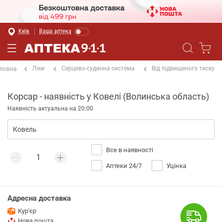
Київ
Ваша аптека
Ліки
Серцево-судинна система
Від підвищеного тиску
ловна
Корсар - наявність у Ковелі (Волинська область)
Наявність актуальна на 20:00
Все в наявності
Аптеки 24/7
Уцінка
Адресна доставка
Кур'єр
Нова пошта