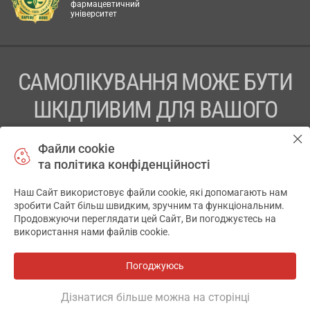
фармацевтичний
університет
САМОЛІКУВАННЯ МОЖЕ БУТИ
ШКІДЛИВИМ ДЛЯ ВАШОГО
ЗДОРОВ’Я
Файли cookie
та політика конфіденційності
ПЕРЕД ЗАСТОСУВАННЯМ ПРЕПАРАТУ ПРОКОНСУЛЬТУЙТЕСЬ
З ЛІКАРЕМ
Наш Сайт використовує файли cookie, які допомагають нам
✕
зробити Сайт більш швидким, зручним та функціональним.
ТОВ «АПТЕКА 911.ЮА» Код ЄДРПОУ 43631965.
Продовжуючи переглядати цей Сайт, Ви погоджуєтесь на
використання нами файлів cookie.
Відмова від відповідальності
© 2014-2026. Медична інформаційна система АПТЕКА911.ЮА
Погоджуюсь
Всі аптеки
на мапі
Розробка і підтримка сайту -
wu.ua
Дізнатися більше можна на сторінці