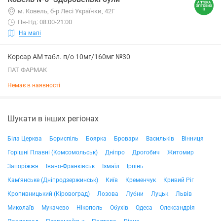
м. Ковель, б-р Лесі Українки, 42Г
Пн-Нд: 08:00-21:00
На мапі
Корсар АМ табл. п/о 10мг/160мг №30
ПАТ ФАРМАК
Немає в наявності
Шукати в інших регіонах
Біла Церква
Бориспіль
Боярка
Бровари
Васильків
Вінниця
Горішні Плавні (Комсомольськ)
Дніпро
Дрогобич
Житомир
Запоріжжя
Івано-Франківськ
Ізмаїл
Ірпінь
Кам'янське (Дніпродзержинськ)
Київ
Кременчук
Кривий Ріг
Кропивницький (Кіровоград)
Лозова
Лубни
Луцьк
Львів
Миколаїв
Мукачево
Нікополь
Обухів
Одеса
Олександрія