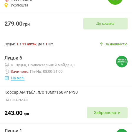
Укрпошта
279.00
До кошика
грн
Луцьк
:
1
з
11
аптек
, де є
1
шт.
За наявністю
Луцьк 6
м. Луцьк, Привокзальний майдан, 1
Зачинено
.
Пн-Нд: 08:00-21:00
На мапі
Корсар АМ табл. п/о 10мг/160мг №30
ПАТ ФАРМАК
243.00
Забронювати
грн
Луцьк 1