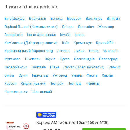
Шукати в інших регіонах
Біла Церква
Бориспіль
Боярка
Бровари
Васильків
Вінниця
Горішні Плавні (Комсомольськ)
Дніпро
Дрогобич
Житомир
Запоріжжя
Івано-Франківськ
Ізмаїл
Ірпінь
Кам'янське (Дніпродзержинськ)
Київ
Кременчук
Кривий Ріг
Кропивницький (Кіровоград)
Лозова
Лубни
Львів
Миколаїв
Мукачево
Нікополь
Обухів
Одеса
Олександрія
Павлоград
Первомайськ
Полтава
Рівне
Самар (Новомосковськ)
Самбір
Сміла
Суми
Тернопіль
Ужгород
Умань
Фастів
Харків
Херсон
Хмельницький
Черкаси
Чернівці
Чернігів
Чорноморськ
Шептицький
Корсар АМ табл. п/о 10мг/160мг №30