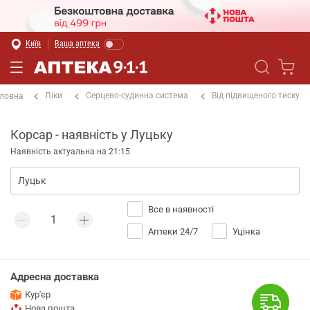
Київ
Ваша аптека
Ліки
Серцево-судинна система
Від підвищеного тиску
ловна
Корсар - наявність у Луцьку
Наявність актуальна на 21:15
Все в наявності
Аптеки 24/7
Уцінка
Адресна доставка
Кур'єр
Нова пошта