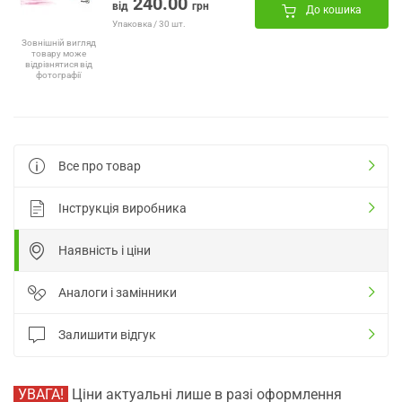
240.00
від
грн
До кошика
Упаковка / 30 шт.
Зовнішній вигляд
товару може
відрізнятися від
фотографії
Все про товар
Інструкція виробника
Наявність і ціни
Аналоги і замінники
Залишити відгук
УВАГА!
Ціни актуальні лише в разі оформлення