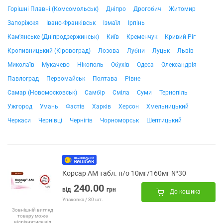
Горішні Плавні (Комсомольськ)
Дніпро
Дрогобич
Житомир
Запоріжжя
Івано-Франківськ
Ізмаїл
Ірпінь
Кам'янське (Дніпродзержинськ)
Київ
Кременчук
Кривий Ріг
Кропивницький (Кіровоград)
Лозова
Лубни
Луцьк
Львів
Миколаїв
Мукачево
Нікополь
Обухів
Одеса
Олександрія
Павлоград
Первомайськ
Полтава
Рівне
Самар (Новомосковськ)
Самбір
Сміла
Суми
Тернопіль
Ужгород
Умань
Фастів
Харків
Херсон
Хмельницький
Черкаси
Чернівці
Чернігів
Чорноморськ
Шептицький
Корсар АМ табл. п/о 10мг/160мг №30
240.00
від
грн
До кошика
Упаковка / 30 шт.
Зовнішній вигляд
товару може
відрізнятися від