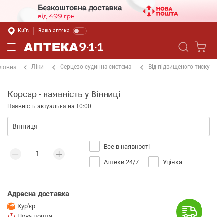
Київ
Ваша аптека
Ліки
Серцево-судинна система
Від підвищеного тиску
ловна
Корсар - наявність у Вінниці
Наявність актуальна на 10:00
Все в наявності
Аптеки 24/7
Уцінка
Адресна доставка
Кур'єр
Нова пошта