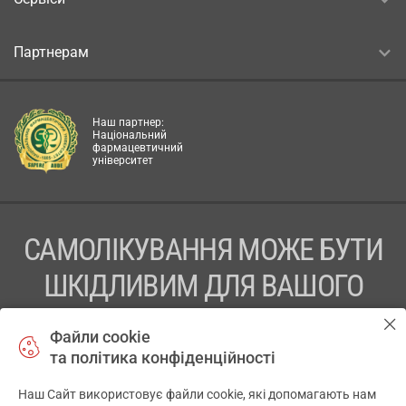
Партнерам
Наш партнер:
Національний
фармацевтичний
університет
САМОЛІКУВАННЯ МОЖЕ БУТИ
ШКІДЛИВИМ ДЛЯ ВАШОГО
ЗДОРОВ’Я
Файли cookie
та політика конфіденційності
ПЕРЕД ЗАСТОСУВАННЯМ ПРЕПАРАТУ ПРОКОНСУЛЬТУЙТЕСЬ
З ЛІКАРЕМ
Наш Сайт використовує файли cookie, які допомагають нам