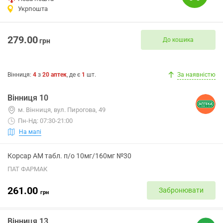
Укрпошта
279.00
До кошика
грн
Вінниця
:
4
з
20
аптек
, де є
1
шт.
За наявністю
Вінниця 10
м. Вінниця, вул. Пирогова, 49
Пн-Нд: 07:30-21:00
На мапі
Корсар АМ табл. п/о 10мг/160мг №30
ПАТ ФАРМАК
261.00
Забронювати
грн
Вінниця 13