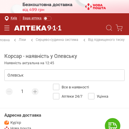
Київ
Ваша аптека
Ліки
Серцево-судинна система
Від підвищеного тиску
ловна
Корсар - наявність у Олевську
Наявність актуальна на 12:45
Все в наявності
Аптеки 24/7
Уцінка
Адресна доставка
Кур'єр
Нова пошта