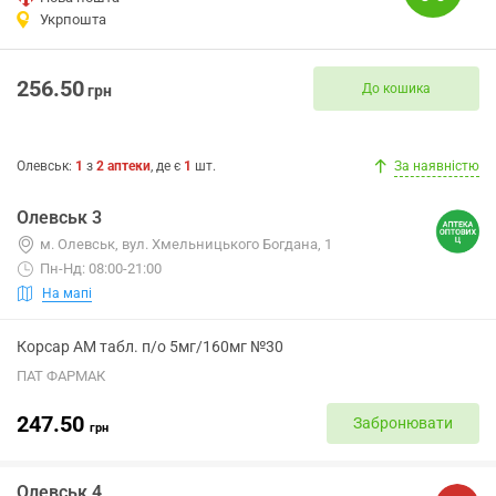
Укрпошта
256.50
До кошика
грн
Олевськ
:
1
з
2
аптеки
, де є
1
шт.
За наявністю
Олевськ 3
м. Олевськ, вул. Хмельницького Богдана, 1
Пн-Нд: 08:00-21:00
На мапі
Корсар АМ табл. п/о 5мг/160мг №30
ПАТ ФАРМАК
247.50
Забронювати
грн
Олевськ 4