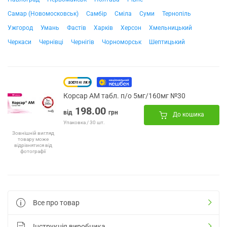
Самар (Новомосковськ)
Самбір
Сміла
Суми
Тернопіль
Ужгород
Умань
Фастів
Харків
Херсон
Хмельницький
Черкаси
Чернівці
Чернігів
Чорноморськ
Шептицький
Корсар АМ табл. п/о 5мг/160мг №30
198.00
від
грн
До кошика
Упаковка / 30 шт.
Зовнішній вигляд
товару може
відрізнятися від
фотографії
Все про товар
Інструкція виробника