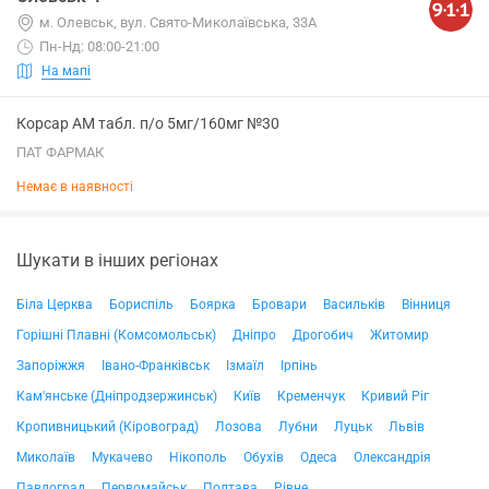
м. Олевськ, вул. Свято-Миколаївська, 33А
Пн-Нд: 08:00-21:00
На мапі
Корсар АМ табл. п/о 5мг/160мг №30
ПАТ ФАРМАК
Немає в наявності
Шукати в інших регіонах
Біла Церква
Бориспіль
Боярка
Бровари
Васильків
Вінниця
Горішні Плавні (Комсомольськ)
Дніпро
Дрогобич
Житомир
Запоріжжя
Івано-Франківськ
Ізмаїл
Ірпінь
Кам'янське (Дніпродзержинськ)
Київ
Кременчук
Кривий Ріг
Кропивницький (Кіровоград)
Лозова
Лубни
Луцьк
Львів
Миколаїв
Мукачево
Нікополь
Обухів
Одеса
Олександрія
Павлоград
Первомайськ
Полтава
Рівне