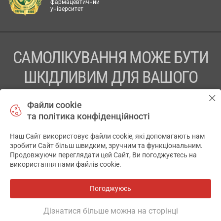
фармацевтичний
університет
САМОЛІКУВАННЯ МОЖЕ БУТИ
ШКІДЛИВИМ ДЛЯ ВАШОГО
ЗДОРОВ’Я
Файли cookie
та політика конфіденційності
ПЕРЕД ЗАСТОСУВАННЯМ ПРЕПАРАТУ ПРОКОНСУЛЬТУЙТЕСЬ
З ЛІКАРЕМ
Наш Сайт використовує файли cookie, які допомагають нам
✕
зробити Сайт більш швидким, зручним та функціональним.
ТОВ «АПТЕКА 911.ЮА» Код ЄДРПОУ 43631965.
Продовжуючи переглядати цей Сайт, Ви погоджуєтесь на
використання нами файлів cookie.
Відмова від відповідальності
© 2014-2026. Медична інформаційна система АПТЕКА911.ЮА
Погоджуюсь
Всі аптеки
на мапі
Розробка і підтримка сайту -
wu.ua
Дізнатися більше можна на сторінці