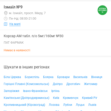
Ізмаїл №9
м. Ізмаїл, просп. Миру, 7
Пн-Нд: 08:00-21:00
На мапі
Корсар АМ табл. п/о 5мг/160мг №30
ПАТ ФАРМАК
Немає в наявності
Шукати в інших регіонах
Біла Церква
Бориспіль
Боярка
Бровари
Васильків
Вінниця
Горішні Плавні (Комсомольськ)
Дніпро
Дрогобич
Житомир
Запоріжжя
Івано-Франківськ
Ірпінь
Кам'янське (Дніпродзержинськ)
Київ
Кременчук
Кривий Ріг
Кропивницький (Кіровоград)
Лозова
Лубни
Луцьк
Львів