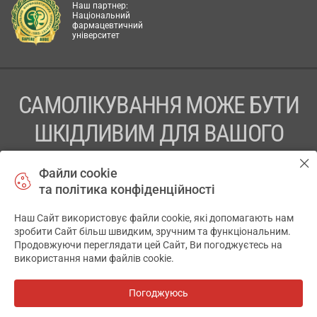
Наш партнер:
Національний
фармацевтичний
університет
САМОЛІКУВАННЯ МОЖЕ БУТИ
ШКІДЛИВИМ ДЛЯ ВАШОГО
ЗДОРОВ’Я
Файли cookie
та політика конфіденційності
ПЕРЕД ЗАСТОСУВАННЯМ ПРЕПАРАТУ ПРОКОНСУЛЬТУЙТЕСЬ
З ЛІКАРЕМ
Наш Сайт використовує файли cookie, які допомагають нам
✕
зробити Сайт більш швидким, зручним та функціональним.
ТОВ «АПТЕКА 911.ЮА» Код ЄДРПОУ 43631965.
Продовжуючи переглядати цей Сайт, Ви погоджуєтесь на
використання нами файлів cookie.
Відмова від відповідальності
© 2014-2026. Медична інформаційна система АПТЕКА911.ЮА
Погоджуюсь
Всі аптеки
на мапі
Розробка і підтримка сайту -
wu.ua