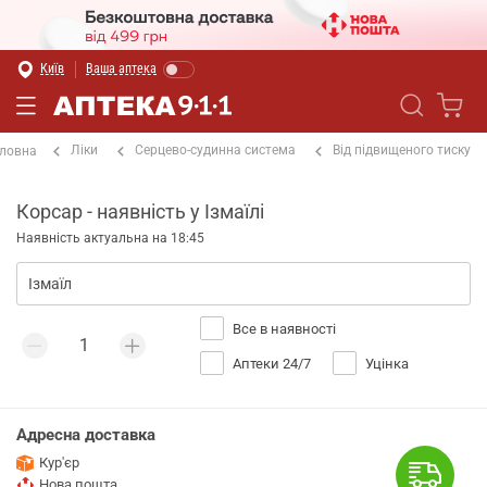
Київ
Ваша аптека
Ліки
Серцево-судинна система
Від підвищеного тиску
ловна
Корсар - наявність у Ізмаїлі
Наявність актуальна на 18:45
Все в наявності
Аптеки 24/7
Уцінка
Адресна доставка
Кур'єр
Нова пошта