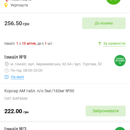
Укрпошта
256.50
До кошика
грн
Ізмаїл
:
1
з
10
аптек
, де є
1
шт.
За наявністю
Ізмаїл №8
м. Ізмаїл, вул. Авраамівська, 62-64 / вул. Торгова, 52
Пн-Нд: 08:00-20:00
На мапі
Корсар АМ табл. п/о 5мг/160мг №30
ПАТ ФАРМАК
222.00
Забронювати
грн
Ізмаїл №3