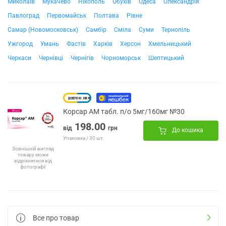
Миколаїв
Мукачево
Нікополь
Обухів
Одеса
Олександрія
Павлоград
Первомайськ
Полтава
Рівне
Самар (Новомосковськ)
Самбір
Сміла
Суми
Тернопіль
Ужгород
Умань
Фастів
Харків
Херсон
Хмельницький
Черкаси
Чернівці
Чернігів
Чорноморськ
Шептицький
Корсар АМ табл. п/о 5мг/160мг №30
198.00
від
грн
До кошика
Упаковка / 30 шт.
Зовнішній вигляд
товару може
відрізнятися від
фотографії
Все про товар