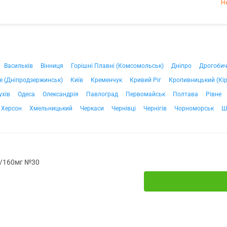
Н
Васильків
Вінниця
Горішні Плавні (Комсомольськ)
Дніпро
Дрогоби
е (Дніпродзержинськ)
Київ
Кременчук
Кривий Ріг
Кропивницький (Кі
ухів
Одеса
Олександрія
Павлоград
Первомайськ
Полтава
Рівне
Херсон
Хмельницький
Черкаси
Чернівці
Чернігів
Чорноморськ
Ш
г/160мг №30