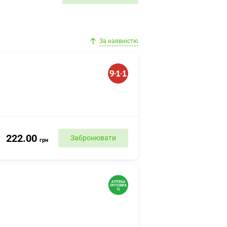
За наявністю
222.00
Забронювати
грн