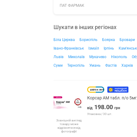
ПАТ ФАРМАК
Шукати в інших регіонах
Біла Церква
Бориспіль
Боярка
Бровари
Івано-Франківськ
Ізмаїл
Ірпінь
Кам'янськ
Львів
Миколаїв
Мукачево
Нікополь
Об
Суми
Тернопіль
Умань
Фастів
Харків
Корсар АМ табл. п/о 5м
198.00
від
грн
Упаковка / 30 шт.
Зовнішній вигляд
товару може
відрізнятися від
фотографії