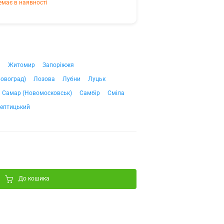
емає в наявності
ч
Житомир
Запоріжжя
ровоград)
Лозова
Лубни
Луцьк
Самар (Новомосковськ)
Самбір
Сміла
ептицький
До кошика