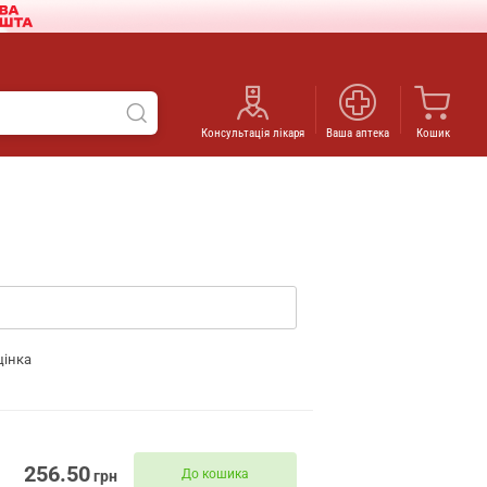
Консультація лікаря
Ваша аптека
Кошик
цінка
256.50
До кошика
грн