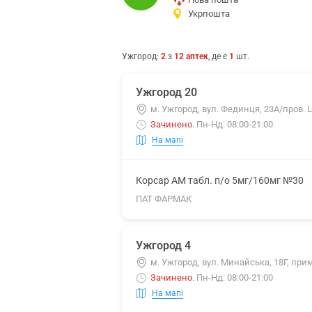
Укрпошта
Ужгород
:
2
з
12
аптек
, де є
1
шт.
Ужгород 20
м. Ужгород, вул. Фединця, 23А/пров. 
Зачинено
.
Пн-Нд: 08:00-21:00
На мапі
Корсар АМ табл. п/о 5мг/160мг №30
ПАТ ФАРМАК
Ужгород 4
м. Ужгород, вул. Минайська, 18Г, прим
Зачинено
.
Пн-Нд: 08:00-21:00
На мапі