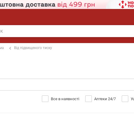
ема
Від підвищеного тиску
Все в наявності
Аптеки 24/7
У