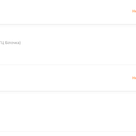
Н
(ТЦ Білочка)
Н