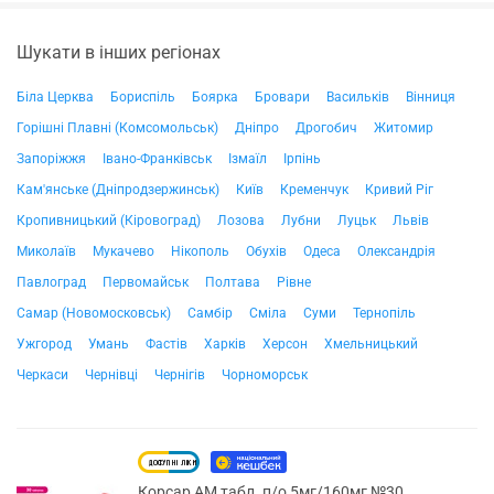
Шукати в інших регіонах
Біла Церква
Бориспіль
Боярка
Бровари
Васильків
Вінниця
Горішні Плавні (Комсомольськ)
Дніпро
Дрогобич
Житомир
Запоріжжя
Івано-Франківськ
Ізмаїл
Ірпінь
Кам'янське (Дніпродзержинськ)
Київ
Кременчук
Кривий Ріг
Кропивницький (Кіровоград)
Лозова
Лубни
Луцьк
Львів
Миколаїв
Мукачево
Нікополь
Обухів
Одеса
Олександрія
Павлоград
Первомайськ
Полтава
Рівне
Самар (Новомосковськ)
Самбір
Сміла
Суми
Тернопіль
Ужгород
Умань
Фастів
Харків
Херсон
Хмельницький
Черкаси
Чернівці
Чернігів
Чорноморськ
Корсар АМ табл. п/о 5мг/160мг №30