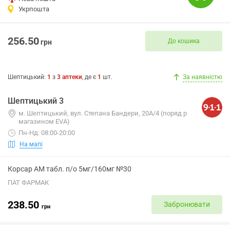
Укрпошта
256.50
До кошика
грн
Шептицький
:
1
з
3
аптеки
, де є
1
шт.
За наявністю
Шептицький 3
м. Шептицький, вул. Степана Бандери, 20А/4 (поряд p
магазином EVA)
Пн-Нд: 08:00-20:00
На мапі
Корсар АМ табл. п/о 5мг/160мг №30
ПАТ ФАРМАК
238.50
Забронювати
грн