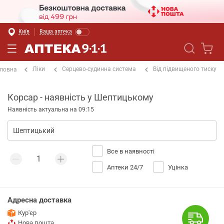
Київ
Ваша аптека
Ліки
Серцево-судинна система
Від підвищеного тиску
ловна
Корсар - наявність у Шептицькому
Наявність актуальна на 09:15
Все в наявності
Аптеки 24/7
Уцінка
Адресна доставка
Кур'єр
Нова пошта