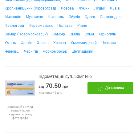
Кропивницький (Кіровоград)
Лозова
Лубни
Луцьк
Львів
Миколаїв
Мукачево
Нікополь
Обухів
Одеса
Олександрія
Павлоград
Первомайськ
Полтава
Рівне
Самар (Новомосковськ)
Самбір
Сміла
Суми
Тернопіль
Умань
Фастів
Харків
Херсон
Хмельницький
Черкаси
Чернівці
Чернігів
Чорноморськ
Шептицький
Індометацин суп. 50мг №6
70.50
від
грн
До кошика
Упаковка / 6 шт.
Зовнішній вигляд
товару може
відрізнятися від
фотографії