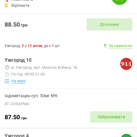
Укрпошта
88.50
До кошика
грн
Ужгород
:
2
з
12
аптек
, де є
1
шт.
За наявністю
Ужгород 10
м. Ужгород, вул. Миколи Бобяка, 1Б
Пн-Нд: 08:00-21:00
На мапі
Індометацин суп. 50мг №6
АТ СОФАРМА
87.50
Забронювати
грн
Ужгород 4