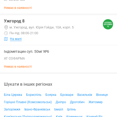
Немає в наявності
Ужгород 8
м. Ужгород, вул. Юрія Гойди, 10А, корп. 5
Пн-Нд: 08:00-21:00
На мапі
Індометацин суп. 50мг №6
АТ СОФАРМА
Немає в наявності
Шукати в інших регіонах
Біла Церква
Бориспіль
Боярка
Бровари
Васильків
Вінниця
Горішні Плавні (Комсомольськ)
Дніпро
Дрогобич
Житомир
Запоріжжя
Івано-Франківськ
Ізмаїл
Ірпінь
Кам'янське (Дніпродзержинськ)
Київ
Кременчук
Кривий Ріг