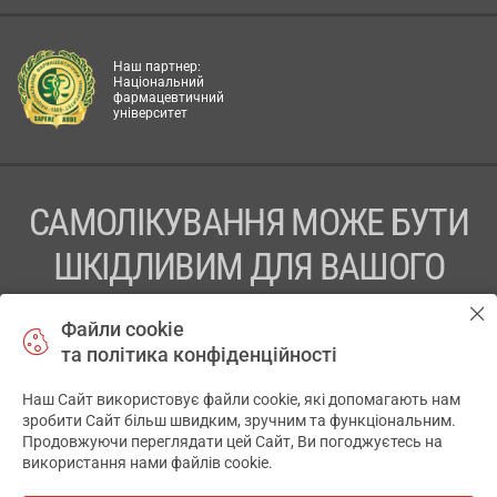
Наш партнер:
Національний
фармацевтичний
університет
САМОЛІКУВАННЯ МОЖЕ БУТИ
ШКІДЛИВИМ ДЛЯ ВАШОГО
ЗДОРОВ’Я
Файли cookie
та політика конфіденційності
ПЕРЕД ЗАСТОСУВАННЯМ ПРЕПАРАТУ ПРОКОНСУЛЬТУЙТЕСЬ
З ЛІКАРЕМ
Наш Сайт використовує файли cookie, які допомагають нам
✕
зробити Сайт більш швидким, зручним та функціональним.
ТОВ «АПТЕКА 911.ЮА» Код ЄДРПОУ 43631965.
Продовжуючи переглядати цей Сайт, Ви погоджуєтесь на
використання нами файлів cookie.
Відмова від відповідальності