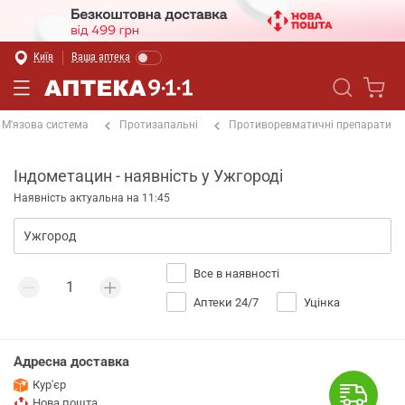
Київ
Ваша аптека
М'язова система
Протизапальні
Противоревматичні препарати
Індометацин - наявність у Ужгороді
Наявність актуальна на 11:45
Все в наявності
Аптеки 24/7
Уцінка
Адресна доставка
Кур'єр
Нова пошта