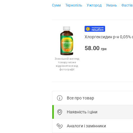
Суми
Тернопіль
Ужгород
Умань
Фастів
Хлоргексидин р-н 0,05% 
58.00
грн
Зовнішній вигляд
товару може
відрізнятися від
фотографії
Все про товар
Наявність і ціни
Аналоги і замінники