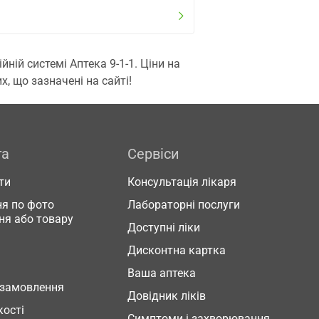
ій системі Аптека 9-1-1. Ціни на
, що зазначені на сайті!
га
Сервіси
ти
Консультація лікаря
я по фото
Лабораторні послуги
ня або товару
Доступні ліки
Дисконтна картка
Ваша аптека
 замовлення
Довідник ліків
кості
Симптоми і захворювання