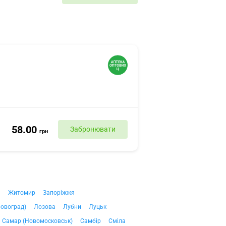
58.00
Забронювати
грн
ч
Житомир
Запоріжжя
ровоград)
Лозова
Лубни
Луцьк
Самар (Новомосковськ)
Самбір
Сміла