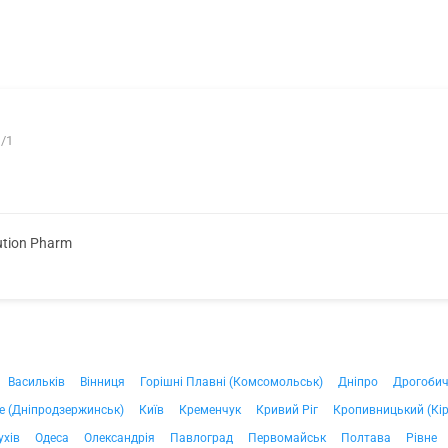
1/1
ution Pharm
Васильків
Вінниця
Горішні Плавні (Комсомольськ)
Дніпро
Дрогоби
е (Дніпродзержинськ)
Київ
Кременчук
Кривий Ріг
Кропивницький (Кі
ухів
Одеса
Олександрія
Павлоград
Первомайськ
Полтава
Рівне