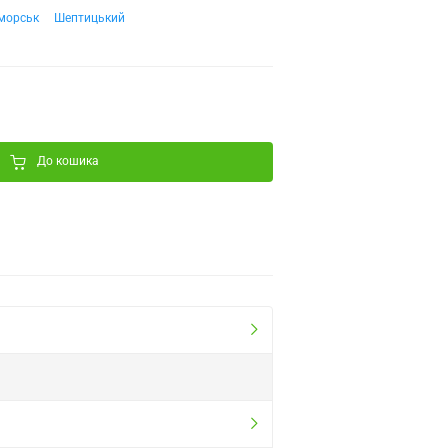
морськ
Шептицький
До кошика