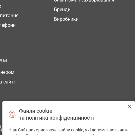
ня
Бренди
 питання
Виробники
елефони
рам
тнером
а сайті
Файли cookie
та політика конфіденційності
АШОГО ЗДОРОВ’Я
Наш Сайт використовує файли cookie, які допомагають нам
✕