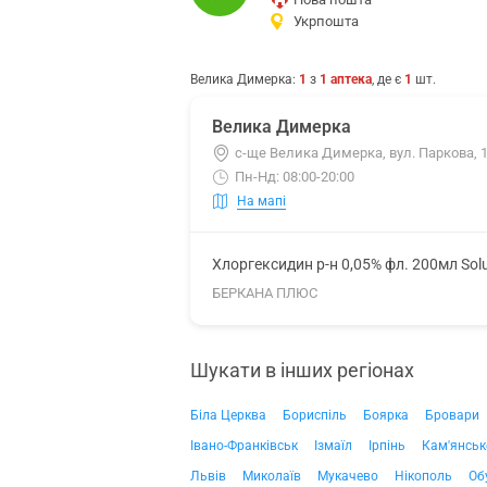
Укрпошта
Велика Димерка
:
1
з
1
аптека
, де є
1
шт.
Велика Димерка
с-ще Велика Димерка, вул. Паркова, 
Пн-Нд: 08:00-20:00
На мапі
Хлоргексидин р-н 0,05% фл. 200мл Sol
БЕРКАНА ПЛЮС
Шукати в інших регіонах
Біла Церква
Бориспіль
Боярка
Бровари
Івано-Франківськ
Ізмаїл
Ірпінь
Кам'янськ
Львів
Миколаїв
Мукачево
Нікополь
Об