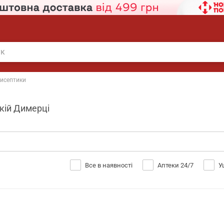
исептики
икій Димерці
Все в наявності
Аптеки 24/7
У