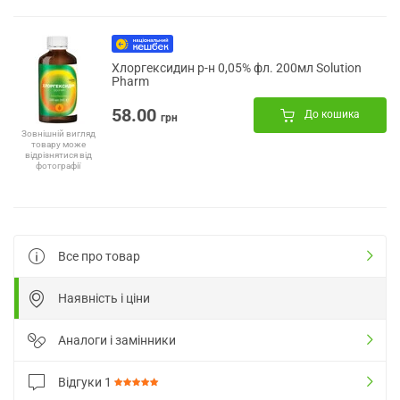
Хлоргексидин р-н 0,05% фл. 200мл Solution
Pharm
58.00
До кошика
грн
Зовнішній вигляд
товару може
відрізнятися від
фотографії
Все про товар
Наявність і ціни
Аналоги і замінники
Відгуки
1