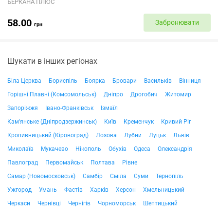
БЕРКАНА ПЛЮС
58.00
Забронювати
грн
Шукати в інших регіонах
Біла Церква
Бориспіль
Боярка
Бровари
Васильків
Вінниця
Горішні Плавні (Комсомольськ)
Дніпро
Дрогобич
Житомир
Запоріжжя
Івано-Франківськ
Ізмаїл
Кам'янське (Дніпродзержинськ)
Київ
Кременчук
Кривий Ріг
Кропивницький (Кіровоград)
Лозова
Лубни
Луцьк
Львів
Миколаїв
Мукачево
Нікополь
Обухів
Одеса
Олександрія
Павлоград
Первомайськ
Полтава
Рівне
Самар (Новомосковськ)
Самбір
Сміла
Суми
Тернопіль
Ужгород
Умань
Фастів
Харків
Херсон
Хмельницький
Черкаси
Чернівці
Чернігів
Чорноморськ
Шептицький