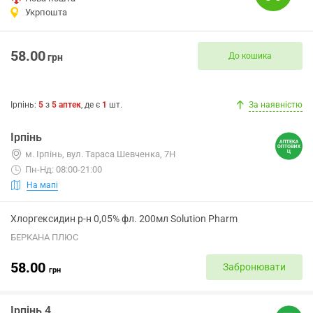
Укрпошта
58.00
До кошика
грн
Ірпінь
:
5
з
5
аптек
, де є
1
шт.
За наявністю
Ірпінь
м. Ірпінь, вул. Тараса Шевченка, 7Н
Пн-Нд: 08:00-21:00
На мапі
Хлоргексидин р-н 0,05% фл. 200мл Solution Pharm
БЕРКАНА ПЛЮС
58.00
Забронювати
грн
Ірпінь 4