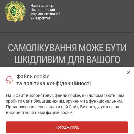
Наш партнер:
Національний
фармацевтичний
університет
САМОЛІКУВАННЯ МОЖЕ БУТИ
ШКІДЛИВИМ ДЛЯ ВАШОГО
ЗДОРОВ’Я
Файли cookie
та політика конфіденційності
ПЕРЕД ЗАСТОСУВАННЯМ ПРЕПАРАТУ ПРОКОНСУЛЬТУЙТЕСЬ
З ЛІКАРЕМ
Наш Сайт використовує файли cookie, які допомагають нам
✕
зробити Сайт більш швидким, зручним та функціональним.
ТОВ «АПТЕКА 911.ЮА» Код ЄДРПОУ 43631965.
Продовжуючи переглядати цей Сайт, Ви погоджуєтесь на
використання нами файлів cookie.
Відмова від відповідальності
© 2014-2026. Медична інформаційна система АПТЕКА911.ЮА
Погоджуюсь
Всі аптеки
на мапі