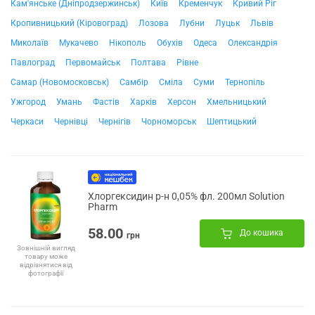
Кам'янське (Дніпродзержинськ)
Київ
Кременчук
Кривий Ріг
Кропивницький (Кіровоград)
Лозова
Лубни
Луцьк
Львів
Миколаїв
Мукачево
Нікополь
Обухів
Одеса
Олександрія
Павлоград
Первомайськ
Полтава
Рівне
Самар (Новомосковськ)
Самбір
Сміла
Суми
Тернопіль
Ужгород
Умань
Фастів
Харків
Херсон
Хмельницький
Черкаси
Чернівці
Чернігів
Чорноморськ
Шептицький
Хлоргексидин р-н 0,05% фл. 200мл Solution
Pharm
58.00
До кошика
грн
Зовнішній вигляд
товару може
відрізнятися від
фотографії