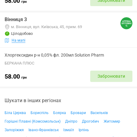
58.00
Забронювати
грн
Вінниця 3
м. Вінниця, вул. Київська, 45, прим. 69
Цілодобово
На мапі
Хлоргексидин р-н 0,05% фл. 200мл Solution Pharm
БЕРКАНА ПЛЮС
58.00
Забронювати
грн
Шукати в інших регіонах
Біла Церква
Бориспіль
Боярка
Бровари
Васильків
Горішні Плавні (Комсомольськ)
Дніпро
Дрогобич
Житомир
Запоріжжя
Івано-Франківськ
Ізмаїл
Ірпінь