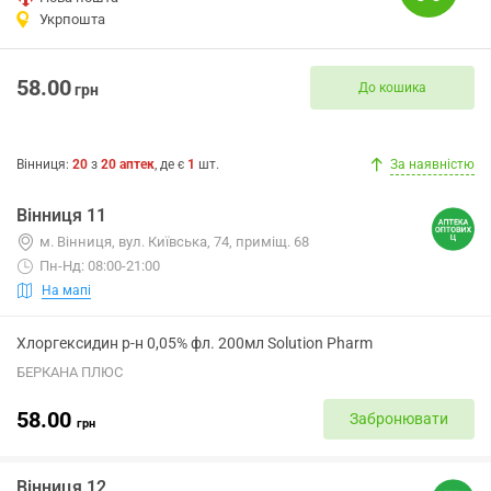
Укрпошта
58.00
До кошика
грн
Вінниця
:
20
з
20
аптек
, де є
1
шт.
За наявністю
Вінниця 11
м. Вінниця, вул. Київська, 74, приміщ. 68
Пн-Нд: 08:00-21:00
На мапі
Хлоргексидин р-н 0,05% фл. 200мл Solution Pharm
БЕРКАНА ПЛЮС
58.00
Забронювати
грн
Вінниця 12