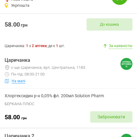
Укрпошта
58.00
До кошика
грн
Царичанка
:
1
з
2
аптеки
, де є
1
шт.
За наявністю
Царичанка
с-ще Царичанка, вул. Центральна, 118З
Пн-Нд: 08:00-21:00
На мапі
Хлоргексидин р-н 0,05% фл. 200мл Solution Pharm
БЕРКАНА ПЛЮС
58.00
Забронювати
грн
Царичанка 2