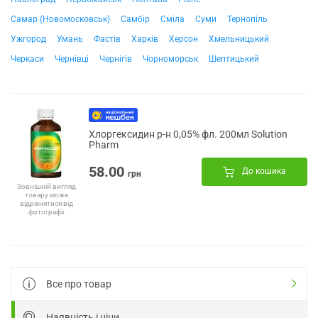
Самар (Новомосковськ)
Самбір
Сміла
Суми
Тернопіль
Ужгород
Умань
Фастів
Харків
Херсон
Хмельницький
Черкаси
Чернівці
Чернігів
Чорноморськ
Шептицький
Хлоргексидин р-н 0,05% фл. 200мл Solution
Pharm
58.00
До кошика
грн
Зовнішній вигляд
товару може
відрізнятися від
фотографії
Все про товар
Наявність і ціни