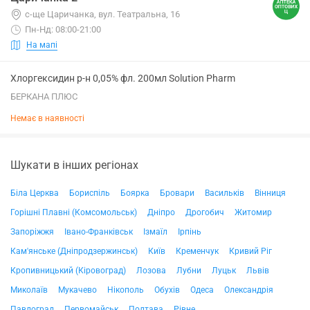
с-ще Царичанка, вул. Театральна, 16
Пн-Нд: 08:00-21:00
На мапі
Хлоргексидин р-н 0,05% фл. 200мл Solution Pharm
БЕРКАНА ПЛЮС
Немає в наявності
Шукати в інших регіонах
Біла Церква
Бориспіль
Боярка
Бровари
Васильків
Вінниця
Горішні Плавні (Комсомольськ)
Дніпро
Дрогобич
Житомир
Запоріжжя
Івано-Франківськ
Ізмаїл
Ірпінь
Кам'янське (Дніпродзержинськ)
Київ
Кременчук
Кривий Ріг
Кропивницький (Кіровоград)
Лозова
Лубни
Луцьк
Львів
Миколаїв
Мукачево
Нікополь
Обухів
Одеса
Олександрія
Павлоград
Первомайськ
Полтава
Рівне