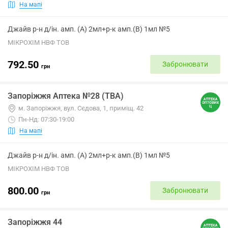
На мапі
Джайв р-н д/ін. амп. (А) 2мл+р-к амп.(В) 1мл №5
МІКРОХІМ НВФ ТОВ
792.50
Забронювати
грн
Запоріжжя Аптека №28 (ТВА)
м. Запоріжжя, вул. Сєдова, 1, приміщ. 42
Пн-Нд: 07:30-19:00
На мапі
Джайв р-н д/ін. амп. (А) 2мл+р-к амп.(В) 1мл №5
МІКРОХІМ НВФ ТОВ
800.00
Забронювати
грн
Запоріжжя 44