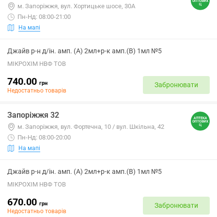
м. Запоріжжя, вул. Хортицьке шосе, 30А
Пн-Нд: 08:00-21:00
На мапі
Джайв р-н д/ін. амп. (А) 2мл+р-к амп.(В) 1мл №5
МІКРОХІМ НВФ ТОВ
740.00
грн
Забронювати
Недостатньо товарів
Запоріжжя 32
м. Запоріжжя, вул. Фортечна, 10 / вул. Шкільна, 42
Пн-Нд: 08:00-20:00
На мапі
Джайв р-н д/ін. амп. (А) 2мл+р-к амп.(В) 1мл №5
МІКРОХІМ НВФ ТОВ
670.00
грн
Забронювати
Недостатньо товарів