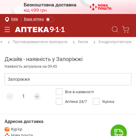
Київ
Ваша аптека
ні
Противоревматичні препарати
Уколи
Хондропротектори
Джайв - наявність у Запоріжжі
Наявність актуальна на 09:45
Все в наявності
Аптеки 24/7
Уцінка
Адресна доставка
Кур'єр
Нова пошта