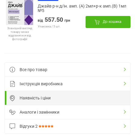
Джайв р-н д/ін. амп. (А) 2мл+р-к амп.(В) 1мл
№5
557.50
від
грн
До кошика
Упаковка / 5 шт.
Зовнішній вигляд
товару може
відрізнятися від
фотографії
Все про товар
Інструкція виробника
Наявність і ціни
Аналоги і замінники
Відгуки
2