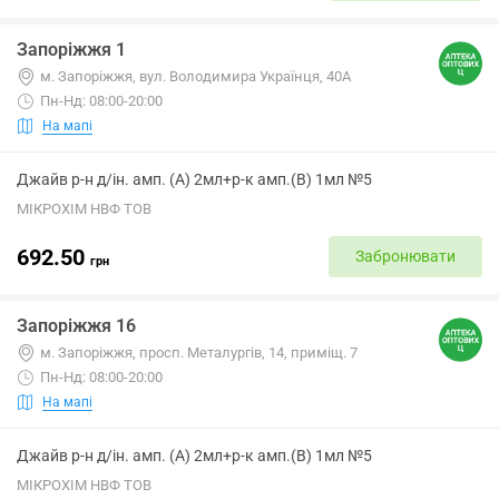
Запоріжжя 1
м. Запоріжжя, вул. Володимира Українця, 40А
Пн-Нд: 08:00-20:00
На мапі
Джайв р-н д/ін. амп. (А) 2мл+р-к амп.(В) 1мл №5
МІКРОХІМ НВФ ТОВ
692.50
Забронювати
грн
Запоріжжя 16
м. Запоріжжя, просп. Металургів, 14, приміщ. 7
Пн-Нд: 08:00-20:00
На мапі
Джайв р-н д/ін. амп. (А) 2мл+р-к амп.(В) 1мл №5
МІКРОХІМ НВФ ТОВ