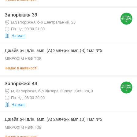
Запоріжжя 39
м.Запоріжжя, б-р Центральний, 28
Пн-Нд: 09:00-21:00
На мапі
Джайв р-н д/ін. амп. (А) 2мл+р-к амп.(В) 1мл №5
МІКРОХІМ НВФ ТОВ
Немає в наявності
Запоріжжя 43
м. Запоріжжя, б-р Вінтера, 30/вул. Кияшка, 3
Пн-Нд: 08:00-20:00
На мапі
Джайв р-н д/ін. амп. (А) 2мл+р-к амп.(В) 1мл №5
МІКРОХІМ НВФ ТОВ