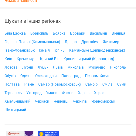
Немає в наявності
Шукати в інших регіонах
Біла Церква
Бориспіль
Боярка
Бровари
Васильків
Вінниця
Горішні Плавні (Комсомольськ)
Дніпро
Дрогобич
Житомир
Івано-Франківськ
Ізмаїл
Ірпінь
Кам'янське (Дніпродзержинськ)
Київ
Кременчук
Кривий Ріг
Кропивницький (Кіровоград)
Лозова
Лубни
Луцьк
Львів
Миколаїв
Мукачево
Нікополь
Обухів
Одеса
Олександрія
Павлоград
Первомайськ
Полтава
Рівне
Самар (Новомосковськ)
Самбір
Сміла
Суми
Тернопіль
Ужгород
Умань
Фастів
Харків
Херсон
Хмельницький
Черкаси
Чернівці
Чернігів
Чорноморськ
Шептицький