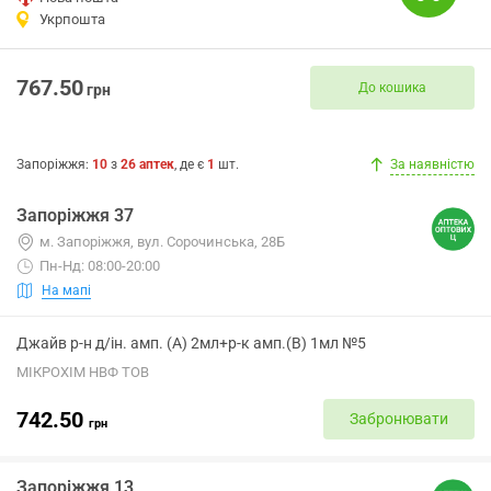
Укрпошта
767.50
До кошика
грн
Запоріжжя
:
10
з
26
аптек
, де є
1
шт.
За наявністю
Запоріжжя 37
м. Запоріжжя, вул. Сорочинська, 28Б
Пн-Нд: 08:00-20:00
На мапі
Джайв р-н д/ін. амп. (А) 2мл+р-к амп.(В) 1мл №5
МІКРОХІМ НВФ ТОВ
742.50
Забронювати
грн
Запоріжжя 13