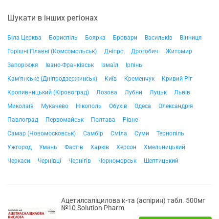
Шукати в інших регіонах
Біла Церква
Бориспіль
Боярка
Бровари
Васильків
Вінниця
Горішні Плавні (Комсомольськ)
Дніпро
Дрогобич
Житомир
Запоріжжя
Івано-Франківськ
Ізмаїл
Ірпінь
Кам'янське (Дніпродзержинськ)
Київ
Кременчук
Кривий Ріг
Кропивницький (Кіровоград)
Лозова
Лубни
Луцьк
Львів
Миколаїв
Мукачево
Нікополь
Обухів
Одеса
Олександрія
Павлоград
Первомайськ
Полтава
Рівне
Самар (Новомосковськ)
Самбір
Сміла
Суми
Тернопіль
Ужгород
Умань
Фастів
Харків
Херсон
Хмельницький
Черкаси
Чернівці
Чернігів
Чорноморськ
Шептицький
Ацетилсаліцилова к-та (аспірин) табл. 500мг
№10 Solution Pharm