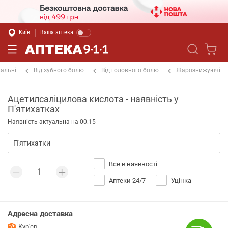
Київ
Ваша аптека
альні
Від зубного болю
Від головного болю
Жарознижуючі
Ацетилсаліцилова кислота - наявність у
П'ятихатках
Наявність актуальна на 00:15
Все в наявності
Аптеки 24/7
Уцінка
Адресна доставка
Кур'єр