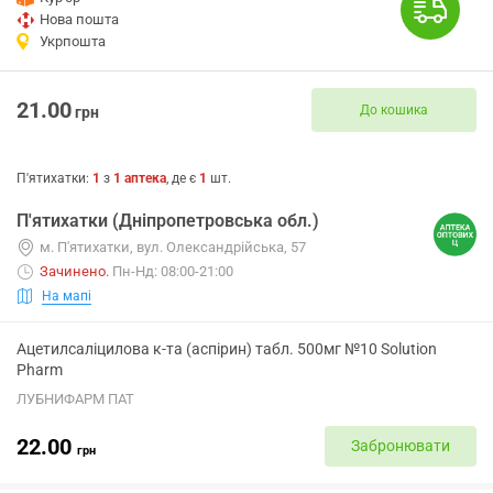
Нова пошта
Укрпошта
21.00
До кошика
грн
П'ятихатки
:
1
з
1
аптека
, де є
1
шт.
П'ятихатки (Дніпропетровська обл.)
м. П'ятихатки, вул. Олександрійська, 57
Зачинено
.
Пн-Нд: 08:00-21:00
На мапі
Ацетилсаліцилова к-та (аспірин) табл. 500мг №10 Solution
Pharm
ЛУБНИФАРМ ПАТ
22.00
Забронювати
грн