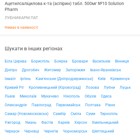
Ацетилсаліцилова к-та (аспірин) табл. 500мг №10 Solution
Pharm
ЛУБНИФАРМ ПАТ
Немає в наявності
Шукати в інших регіонах
Біла Церква
Бориспіль
Боярка
Бровари
Васильків
Вінниця
Дніпро
Дрогобич
Житомир
Запоріжжя
Івано-Франківськ
Ізмаїл
Ірпінь
Кам'янське (Дніпродзержинськ)
Київ
Кременчук
Кривий Ріг
Кропивницький (Кіровоград)
Лозова
Лубни
Луцьк
Львів
Миколаїв
Мукачево
Нікополь
Обухів
Одеса
Олександрія
Павлоград
Первомайськ
Полтава
Рівне
Самар (Новомосковськ)
Самбір
Сміла
Суми
Тернопіль
Ужгород
Умань
Фастів
Харків
Херсон
Хмельницький
Черкаси
Чернівці
Чернігів
Чорноморськ
Шептицький