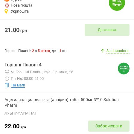
Нова пошта
Укрпошта
21.00
До кошика
грн
Горішні Плавні
:
2
з
5
аптек
, де є
1
шт.
За наявністю
Горішні Плавні 4
м. Горішні Плавні, вул. Гірників, 26
Пн-Нд: 08:00-21:00
На мапі
Ацетилсаліцилова к-та (аспірин) табл. 500мг №10 Solution
Pharm
ЛУБНИФАРМ ПАТ
22.00
Забронювати
грн