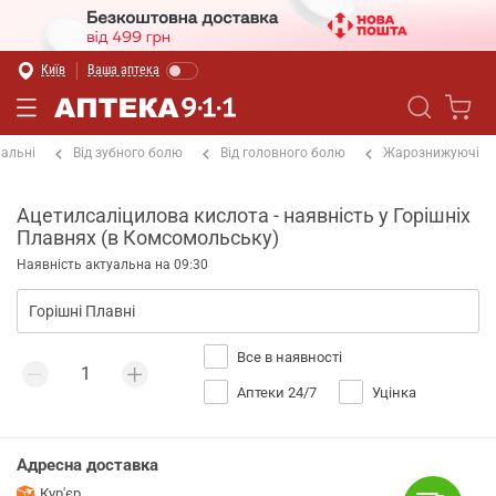
Київ
Ваша аптека
альні
Від зубного болю
Від головного болю
Жарознижуючі
Ацетилсаліцилова кислота - наявність у Горішніх
Плавнях (в Комсомольську)
Наявність актуальна на 09:30
Все в наявності
Аптеки 24/7
Уцінка
Адресна доставка
Кур'єр