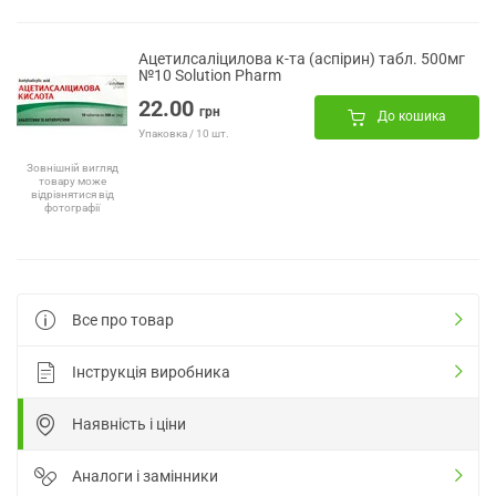
Ацетилсаліцилова к-та (аспірин) табл. 500мг
№10 Solution Pharm
22.00
грн
До кошика
Упаковка / 10 шт.
Зовнішній вигляд
товару може
відрізнятися від
фотографії
Все про товар
Інструкція виробника
Наявність і ціни
Аналоги і замінники