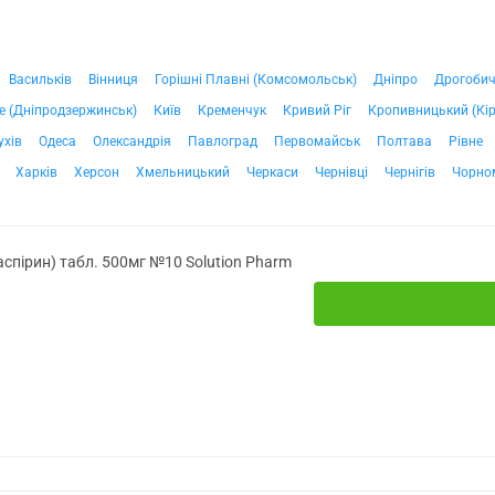
Васильків
Вінниця
Горішні Плавні (Комсомольськ)
Дніпро
Дрогоби
е (Дніпродзержинськ)
Київ
Кременчук
Кривий Ріг
Кропивницький (Кі
ухів
Одеса
Олександрія
Павлоград
Первомайськ
Полтава
Рівне
Харків
Херсон
Хмельницький
Черкаси
Чернівці
Чернігів
Чорно
аспірин) табл. 500мг №10 Solution Pharm