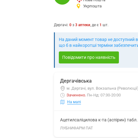
Укрпошта
Дергачі
:
0
з
3
аптеки
, де є
1
шт.
На даний момент товар не доступний в 
що б в найкоротші терміни забезпечит
Повідомити про наявність
Дергачівська
м. Дергачі, вул. Вокзальна (Революції)
Зачинено
.
Пн-Нд: 07:30-20:00
На мапі
Ацетилсаліцилова к-та (аспірин) табл
ЛУБНИФАРМ ПАТ