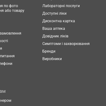
я по фото
Лабораторні послуги
ня або товару
Доступні ліки
Дисконтна картка
Ваша аптека
 замовлення
Довідник ліків
кості
Симптоми і захворювання
ня
Бренди
 питання
Виробники
елефони
рам
тнером