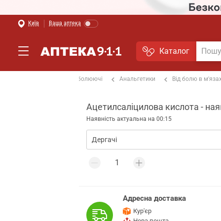
Київ
Ваша аптека
Каталог
Застуда і грип
Знеболюючі
Анальгетики
Від болю в м'яза
Ацетилсаліцилова кислота - ная
Наявність актуальна на 00:15
Адресна доставка
Кур'єр
Нова пошта