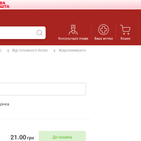
Консультація лікаря
Ваша аптека
Кошик
ю
Від головного болю
Жарознижуючі
цінка
21.00
До кошика
грн