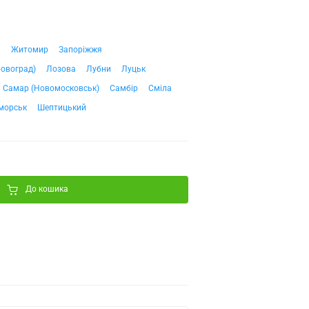
ч
Житомир
Запоріжжя
ровоград)
Лозова
Лубни
Луцьк
Самар (Новомосковськ)
Самбір
Сміла
морськ
Шептицький
До кошика