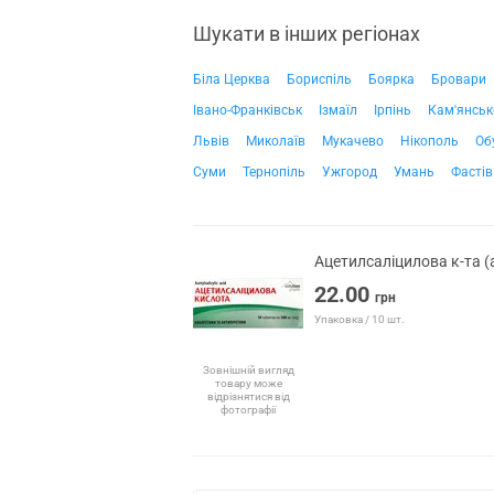
Шукати в інших регіонах
Біла Церква
Бориспіль
Боярка
Бровари
Івано-Франківськ
Ізмаїл
Ірпінь
Кам'янськ
Львів
Миколаїв
Мукачево
Нікополь
Об
Суми
Тернопіль
Ужгород
Умань
Фастів
Ацетилсаліцилова к-та (
22.00
грн
Упаковка / 10 шт.
Зовнішній вигляд
товару може
відрізнятися від
фотографії