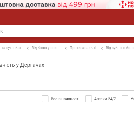
х та суглобах
Від болю у спині
Протизапальні
Від зубного бол
вність у Дергачах
Все в наявності
Аптеки 24/7
У