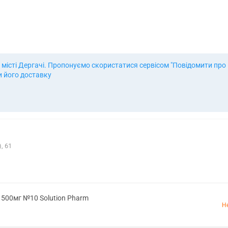
місті Дергачі. Пропонуємо скористатися сервісом "Повідомити про н
и його доставку
, 61
. 500мг №10 Solution Pharm
Н