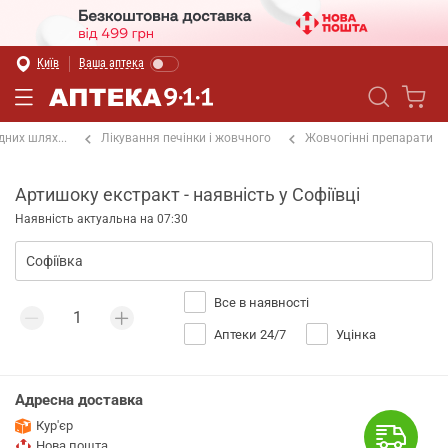
Київ
Ваша аптека
них шлях...
Лікування печінки і жовчного
Жовчогінні препарати
Артишоку екстракт - наявність у Софіївці
Наявність актуальна на 07:30
Все в наявності
Аптеки 24/7
Уцінка
Адресна доставка
Кур'єр
Нова пошта