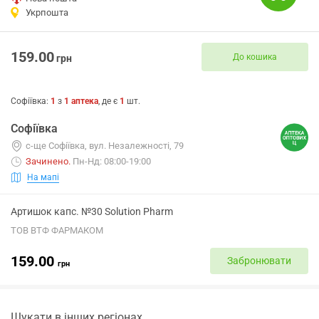
Укрпошта
159.00
До кошика
грн
Софіївка
:
1
з
1
аптека
, де є
1
шт.
Софіївка
с-ще Софіївка, вул. Незалежності, 79
Зачинено
.
Пн-Нд: 08:00-19:00
На мапі
Артишок капс. №30 Solution Pharm
ТОВ ВТФ ФАРМАКОМ
159.00
Забронювати
грн
Шукати в інших регіонах