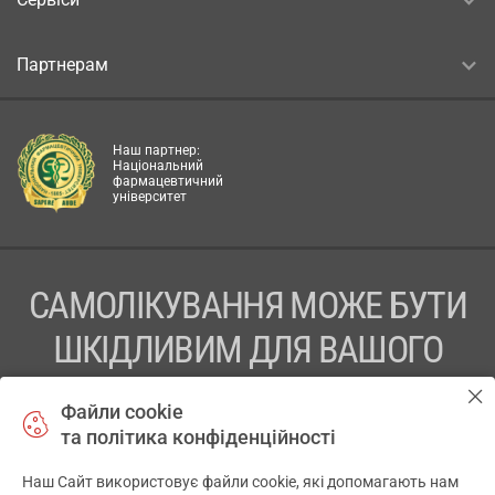
Партнерам
Наш партнер:
Національний
фармацевтичний
університет
САМОЛІКУВАННЯ МОЖЕ БУТИ
ШКІДЛИВИМ ДЛЯ ВАШОГО
ЗДОРОВ’Я
Файли cookie
та політика конфіденційності
ПЕРЕД ЗАСТОСУВАННЯМ ПРЕПАРАТУ ПРОКОНСУЛЬТУЙТЕСЬ
З ЛІКАРЕМ
Наш Сайт використовує файли cookie, які допомагають нам