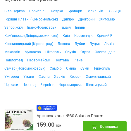
Біла Церква
Бориспіль
Боярка
Бровари
Васильків
Вінниця
Горішні Плавні (Комсомольськ)
Дніпро
Дрогобич
Житомир
Запоріжжя
Івано-Франківськ
Ізмаїл
Ірпінь
Кам'янське (Дніпродзержинськ)
Київ
Кременчук
Кривий Ріг
Кропивницький (Кіровоград)
Лозова
Лубни
Луцьк
Львів
Миколаїв
Мукачево
Нікополь
Обухів
Одеса
Олександрія
Павлоград
Первомайськ
Полтава
Рівне
Самар (Новомосковськ)
Самбір
Сміла
Суми
Тернопіль
Ужгород
Умань
Фастів
Харків
Херсон
Хмельницький
Черкаси
Чернівці
Чернігів
Чорноморськ
Шептицький
Артишок капс. №30 Solution Pharm
159.00
грн
До кошика