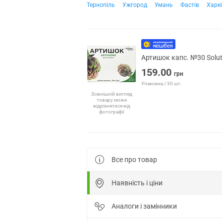
Тернопіль
Ужгород
Умань
Фастів
Харк
Артишок капс. №30 Solu
159.00
грн
Упаковка / 30 шт.
Зовнішній вигляд
товару може
відрізнятися від
фотографії
Все про товар
Наявність і ціни
Аналоги і замінники