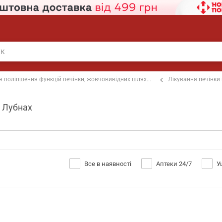
я поліпшення функцій печінки, жовчовивідних шлях...
Лікування печінки
у Лубнах
Все в наявності
Аптеки 24/7
У