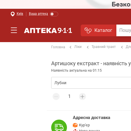
Київ
Ваша аптека
Каталог
Ліки
Травний тракт
Дл
Головна
Артишоку екстракт - наявність 
Наявність актуальна на 01:15
Адресна доставка
Кур'єр
Нова пошта