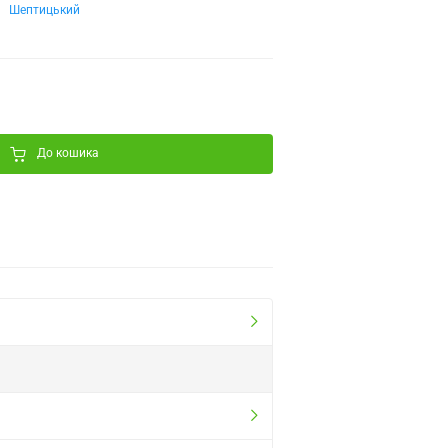
Шептицький
До кошика