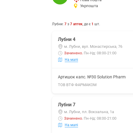
Укрпошта
Лубни
:
7
з
7
аптек
, де є
1
шт.
Лубни 4
м. Лубни, вул. Монастирська, 76
Зачинено
.
Пн-Нд: 08:00-21:00
На мапі
Артишок капс. №30 Solution Pharm
ТОВ ВТФ ФАРМАКОМ
Лубни 7
м. Лубни, пл. Вокзальна, 1а
Зачинено
.
Пн-Нд: 08:00-21:00
На мапі