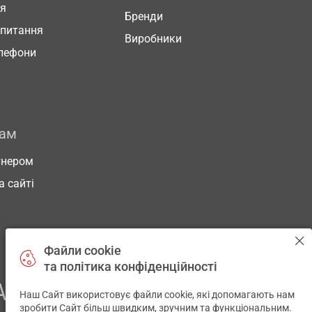
ня
Бренди
 питання
Виробники
елефони
рам
тнером
а сайті
Файли cookie
та політика конфіденційності
АШОГО ЗДОРОВ’Я
Наш Сайт використовує файли cookie, які допомагають нам
✕
зробити Сайт більш швидким, зручним та функціональним.