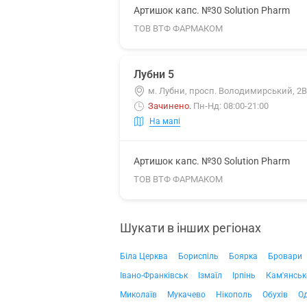
Артишок капс. №30 Solution Pharm
ТОВ ВТФ ФАРМАКОМ
Лубни 5
м. Лубни, просп. Володимирський, 2В
Зачинено
.
Пн-Нд: 08:00-21:00
На мапі
Артишок капс. №30 Solution Pharm
ТОВ ВТФ ФАРМАКОМ
Шукати в інших регіонах
Біла Церква
Бориспіль
Боярка
Бровари
Івано-Франківськ
Ізмаїл
Ірпінь
Кам'янськ
Миколаїв
Мукачево
Нікополь
Обухів
О