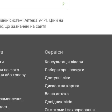
ій системі Аптека 9-1-1. Ціни на
, що зазначені на сайті!
га
Сервіси
ти
Консультація лікаря
я по фото
Лабораторні послуги
ня або товару
Доступні ліки
Дисконтна картка
Ваша аптека
 замовлення
Довідник ліків
кості
Симптоми і захворювання