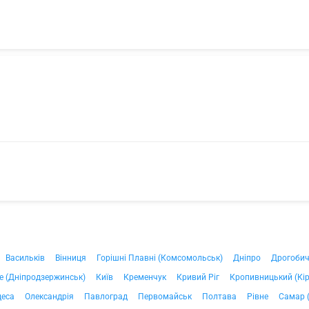
Васильків
Вінниця
Горішні Плавні (Комсомольськ)
Дніпро
Дрогоби
е (Дніпродзержинськ)
Київ
Кременчук
Кривий Ріг
Кропивницький (Кі
деса
Олександрія
Павлоград
Первомайськ
Полтава
Рівне
Самар 