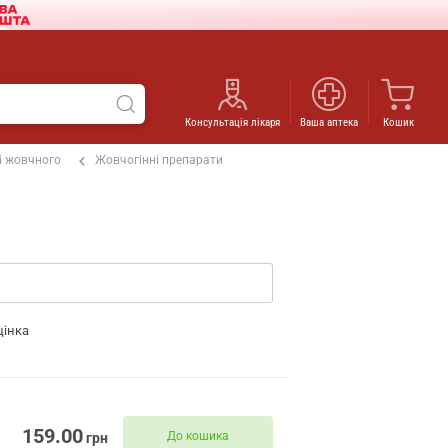
Консультація лікаря
Ваша аптека
Кошик
 і жовчного
Жовчогінні препарати
цінка
159.00
До кошика
грн