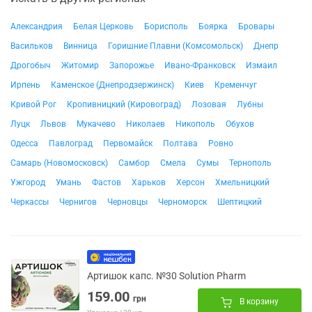
Александрия
Белая Церковь
Борисполь
Боярка
Бровары
Васильков
Винница
Горишние Плавни (Комсомольск)
Днепр
Дрогобыч
Житомир
Запорожье
Ивано-Франковск
Измаил
Ирпень
Каменское (Днепродзержинск)
Киев
Кременчуг
Кривой Рог
Кропивницкий (Кировоград)
Лозовая
Лубны
Луцк
Львов
Мукачево
Николаев
Никополь
Обухов
Одесса
Павлоград
Первомайск
Полтава
Ровно
Самарь (Новомосковск)
Самбор
Смела
Сумы
Тернополь
Ужгород
Умань
Фастов
Харьков
Херсон
Хмельницкий
Черкассы
Чернигов
Черновцы
Черноморск
Шептицкий
Артишок капс. №30 Solution Pharm
159.00
грн
В корзину