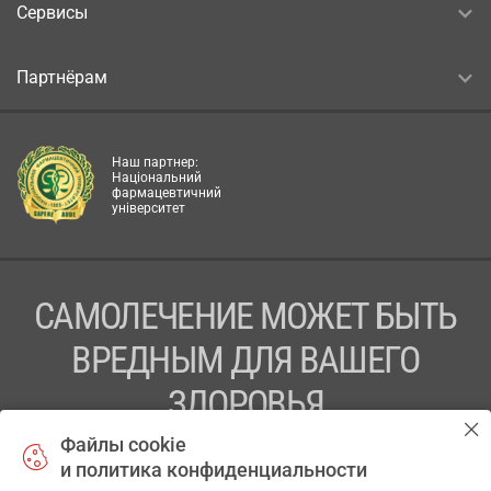
Сервисы
Партнёрам
Наш партнер:
Національний
фармацевтичний
університет
САМОЛЕЧЕНИЕ МОЖЕТ БЫТЬ
ВРЕДНЫМ ДЛЯ ВАШЕГО
ЗДОРОВЬЯ
Файлы cookie
ПЕРЕД ПРИМЕНЕНИЕМ ПРЕПАРАТА
и политика конфиденциальности
ПРОКОНСУЛЬТИРУЙТЕСЬ С ВРАЧОМ