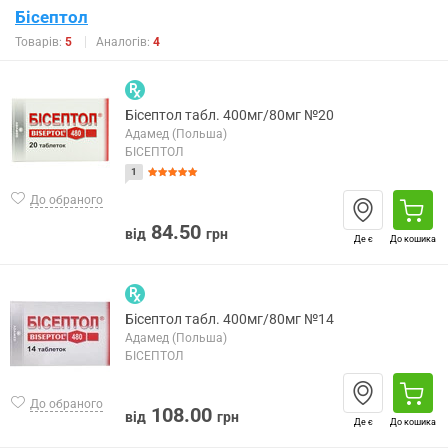
Бісептол
Товарів:
5
Аналогів:
4
Бісептол табл. 400мг/80мг №20
Адамед (Польша)
БІСЕПТОЛ
1
До обраного
84.50
від
грн
Де є
До кошика
Бісептол табл. 400мг/80мг №14
Адамед (Польша)
БІСЕПТОЛ
До обраного
108.00
від
грн
Де є
До кошика