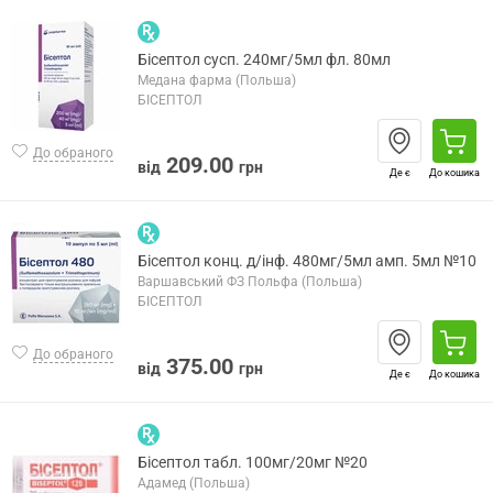
Бісептол сусп. 240мг/5мл фл. 80мл
Медана фарма (Польша)
БІСЕПТОЛ
До обраного
209.00
від
грн
Де є
До кошика
Бісептол конц. д/інф. 480мг/5мл амп. 5мл №10
Варшавський ФЗ Польфа (Польша)
БІСЕПТОЛ
До обраного
375.00
від
грн
Де є
До кошика
Бісептол табл. 100мг/20мг №20
Адамед (Польша)