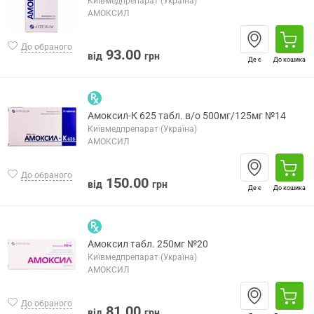
Київмедпрепарат (Україна)
АМОКСИЛ
До обраного
93.00
від
грн
Де є
До кошика
Амоксил-К 625 табл. в/о 500мг/125мг №14
Київмедпрепарат (Україна)
АМОКСИЛ
До обраного
150.00
від
грн
Де є
До кошика
Амоксил табл. 250мг №20
Київмедпрепарат (Україна)
АМОКСИЛ
До обраного
81.00
від
грн