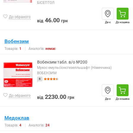
БІСЕПТОЛ
До обраного
46.00
від
грн
Де є
До кошика
Вобензим
Товарів:
1
Аналогів:
немає
Вобензим табл. в/о №200
Мукос емульсіонсгезелльшафт (Німеччина)
ВОБЕНЗИМ
6
2230.00
До обраного
від
грн
Де є
До кошика
Медоклав
Товарів:
4
Аналогів:
24