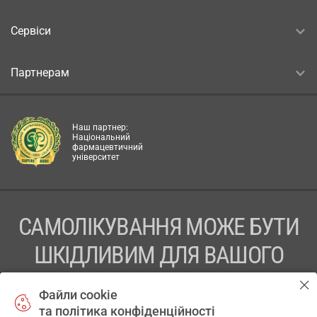
Сервіси
Партнерам
Наш партнер:
Національний
фармацевтичний
університет
САМОЛІКУВАННЯ МОЖЕ БУТИ
ШКІДЛИВИМ ДЛЯ ВАШОГО
ЗДОРОВ’Я
Файли cookie
та політика конфіденційності
ПЕРЕД ЗАСТОСУВАННЯМ ПРЕПАРАТУ ПРОКОНСУЛЬТУЙТЕСЬ