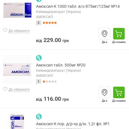
Амоксил-К 1000 табл. в/о 875мг/125мг №14
Київмедпрепарат (Україна)
АМОКСИЛ
2
До обраного
229.00
від
грн
Де є
До кошика
Амоксил табл. 500мг №20
Київмедпрепарат (Україна)
АМОКСИЛ
1
До обраного
116.00
від
грн
Де є
До кошика
Амоксил-К пор. д/р-ну д/ін. 1,2г фл. №1