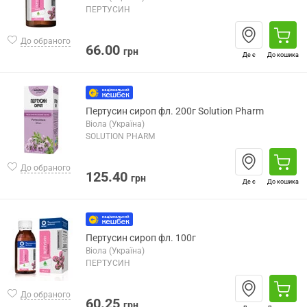
ПЕРТУСИН
До обраного
66.00
грн
Де є
До кошика
Пертусин сироп фл. 200г Solution Pharm
Віола (Україна)
SOLUTION PHARM
До обраного
125.40
грн
Де є
До кошика
Пертусин сироп фл. 100г
Віола (Україна)
ПЕРТУСИН
До обраного
60.25
грн