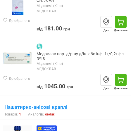
фл. 70мл
Медокемі (Кіпр)
МЕДОКЛАВ
До обраного
181.00
від
грн
Де є
До кошика
Медоклав пор. д/р-ну д/ін. або інф. 1г/0,2г фл.
№10
Медокемі (Кіпр)
МЕДОКЛАВ
До обраного
1045.00
від
грн
Де є
До кошика
Нашатирно-анісові краплі
Товарів:
1
Аналогів:
немає