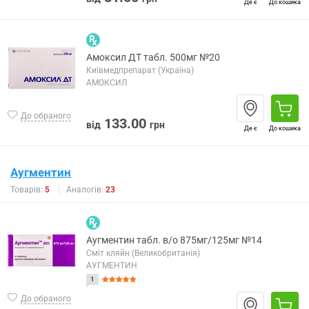
Де є
До кошика
Амоксил ДТ табл. 500мг №20
Київмедпрепарат (Україна)
АМОКСИЛ
До обраного
133.00
від
грн
Де є
До кошика
Аугментин
Товарів:
5
Аналогів:
23
Аугментин табл. в/о 875мг/125мг №14
Сміт кляйн (Великобританія)
АУГМЕНТИН
1
До обраного