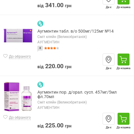
341.00
від
грн
Де є
До кошика
Аугментин табл. в/о 500мг/125мг №14
Сміт кляйн (Великобританія)
АУГМЕНТИН
4
До обраного
220.00
від
грн
Де є
До кошика
Аугментин пор. д/орал. сусп. 457мг/5мл
фл.70мл
Сміт кляйн (Великобританія)
АУГМЕНТИН
До обраного
225.00
від
грн
Де є
До кошика