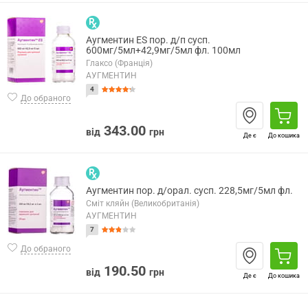
Аугментин ES пор. д/п сусп.
600мг/5мл+42,9мг/5мл фл. 100мл
Глаксо (Франція)
АУГМЕНТИН
4
До обраного
343.00
від
грн
Де є
До кошика
Аугментин пор. д/орал. сусп. 228,5мг/5мл фл.
Сміт кляйн (Великобританія)
АУГМЕНТИН
7
До обраного
190.50
від
грн
Де є
До кошика