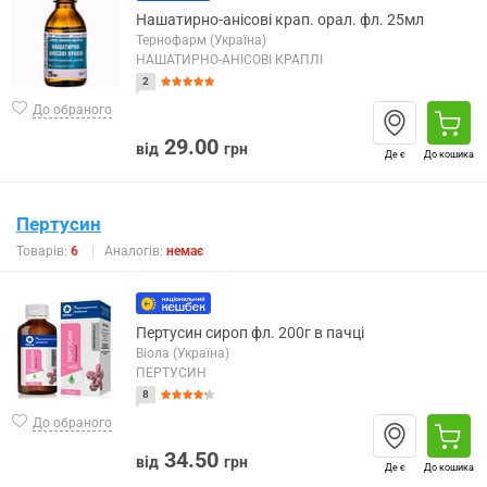
Нашатирно-анісові крап. орал. фл. 25мл
Тернофарм (Україна)
НАШАТИРНО-АНІСОВІ КРАПЛІ
2
До обраного
29.00
від
грн
Де є
До кошика
Пертусин
Товарів:
6
Аналогів:
немає
Пертусин сироп фл. 200г в пачці
Віола (Україна)
ПЕРТУСИН
8
До обраного
34.50
від
грн
Де є
До кошика