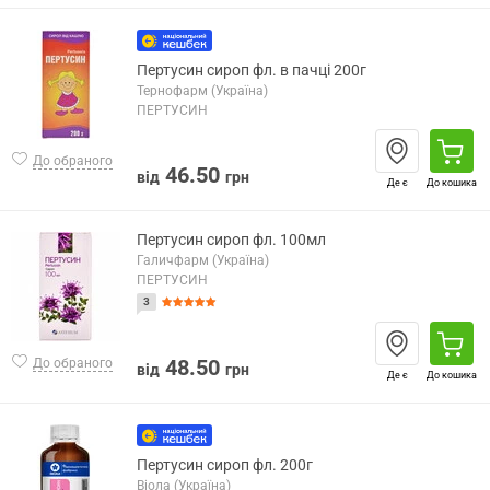
Пертусин сироп фл. в пачці 200г
Тернофарм (Україна)
ПЕРТУСИН
До обраного
46.50
від
грн
Де є
До кошика
Пертусин сироп фл. 100мл
Галичфарм (Україна)
ПЕРТУСИН
3
48.50
До обраного
від
грн
Де є
До кошика
Пертусин сироп фл. 200г
Віола (Україна)