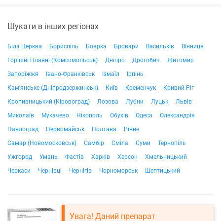
Шукати в інших регіонах
Біла Церква
Бориспіль
Боярка
Бровари
Васильків
Вінниця
Горішні Плавні (Комсомольськ)
Дніпро
Дрогобич
Житомир
Запоріжжя
Івано-Франківськ
Ізмаїл
Ірпінь
Кам'янське (Дніпродзержинськ)
Київ
Кременчук
Кривий Ріг
Кропивницький (Кіровоград)
Лозова
Лубни
Луцьк
Львів
Миколаїв
Мукачево
Нікополь
Обухів
Одеса
Олександрія
Павлоград
Первомайськ
Полтава
Рівне
Самар (Новомосковськ)
Самбір
Сміла
Суми
Тернопіль
Ужгород
Умань
Фастів
Харків
Херсон
Хмельницький
Черкаси
Чернівці
Чернігів
Чорноморськ
Шептицький
Увага! Даний препарат