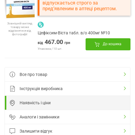
відпускається строго за
пред’явленим в аптеці рецептом.
Зовнішній вигляд
товару може
відрізнятися від
Цефіксим-Віста табл. в/о 400мг №10
фотографії
467.00
від
грн
До кошика
Упаковка / 10 шт.
Все про товар
Інструкція виробника
Наявність і ціни
Аналоги і замінники
Залишити відгук