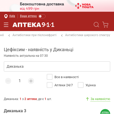
Київ
Ваша аптека
нії
Антибіотики при пієлонефриті
Антибіотики широкого спектру
Цефіксим - наявність у Диканьці
Наявність актуальна на 07:30
Все в наявності
Аптеки 24/7
Уцінка
Диканька
:
1
з
2
аптеки
, де є
1
шт.
За наявністю
Диканька 3