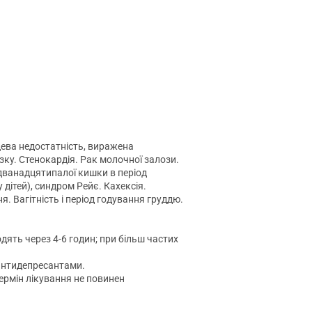
цева недостатність, виражена
озку. Стенокардія. Рак молочної залози.
дванадцятипалої кишки в період
дітей), синдром Рейє. Кахексія.
я. Вагітність і період годування груддю.
ять через 4-6 годин; при більш частих
антидепресантами.
ермін лікування не повинен