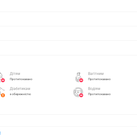
Дітям
Вагітним
Протипоказано
Протипоказано
Діабетикам
Водіям
з обережністю
Протипоказано
н