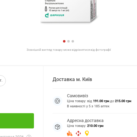
Зовнішній вигляд товару може відрізнятися від фотографії
Доставка
м.
Київ
т.
Самовивіз
Ціна товару: від
191.00 грн
до
215.00 грн
В наявності у
5
з
185
аптек
Адресна доставка
Ціна товару:
210.00 грн
истопад 2026