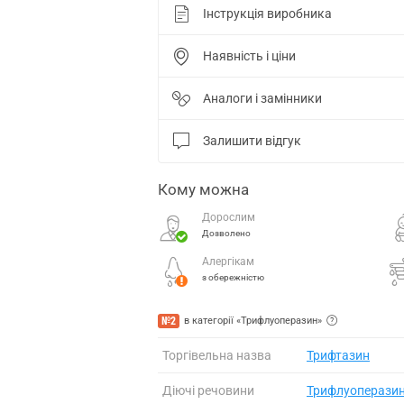
Інструкція виробника
Наявність і ціни
Аналоги і замінники
Залишити відгук
Кому можна
Дорослим
Дозволено
Алергікам
з обережністю
№2
в категорії «Трифлуоперазин»
Торгівельна назва
Трифтазин
Діючі речовини
Трифлуоперази