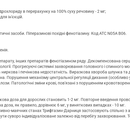
дрохлориду в перерахунку на 100% суху речовину - 2 мг;
для ін'єкцій.
ичні засоби. Піперазинові похідні фенотіазину. Код АТС N05A B06.
енія.
епарату, інших препаратів фенотіазином ряду. Декомпенсована сер
тіології. Прогресуючі системні захворювання головного і спинного м
ниркова і печінкова недостатність. Виразкова хвороба шлунка та 
на. Порушення механізму центральної регуляції дихання (особливо у 
лози. Патологічні зміни крові, пов'язані з порушенням кровотворенн
ова доза для дорослих становить 1-2 мг. Повторне введення провод
а доза, як правило, дорівнює 6 мг, у виняткових випадках - 10 мг.
сивно-маячних станах Трифтазин-Дарниця застосовують спільно з 
ти суворо індивідуалізоване залежно від перебігу захворювання. Т