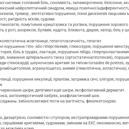
ої системи:
головний біль, сонливість, запаморочення, безсоння, акат
оякісний нейролептичний синдром, явища психічної індиферентності, 
ркінези, тремор , вегетативні порушення, пізня дискінезія лицьових 
ті, ригідність м'язів, судоми.
етинопатія, помутніння кришталика та рогівки, порушення зорового 
ть у роті, анорексія, булімія, нудота, блювота, діарея, запор, біль у
холестатична жовтяниця, гепатотоксичність, гепатит.
ні порушення:
гіпо- або гіперглікемія, глюкозурія, порушення менст
торея, біль в грудях, лактація, порушення лібідо, гіперпролактинемі
дія, зниження артеріального тиску (ортостатичнагіпотензія), поруш
ади стенокардії, шлуночкова аритмія за типом torsades de pointes, з
ромбоцитопенія, агранулоцитоз, анемія (гемолітична, апластична), 
.
енції, порушення еякуляції, пріапізм, затримка сечі, олігурія, пору
я.
червоніння шкіри, депігментація шкіри, ексфоліативний дерматит.
янка, ангіоневротичний набряк, анафілактичний шок.
сліджень:
хибнопозитивні тести на вагітність, фенілкетонурію.
ю, дизартрією, сонливістю і ступором, екстрапірамідними порушенн
ю, серцевими аритміями, судомами, змінами на ЕКГ, лихоманкою, вег
ках можлива кома.