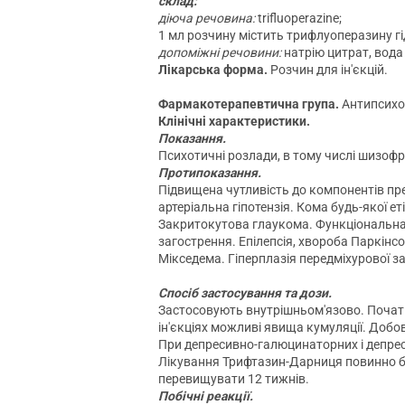
склад:
діюча
речовина:
trifluoperazine;
1 мл розчину містить трифлуоперазину гі
допоміжні речовини:
натрію цитрат, вода 
Лікарська форма.
Розчин для ін'єкцій.
Фармакотерапевтична група.
Антипсихот
Клінічні характеристики.
Показання.
Психотичні розлади, в тому числі шизофр
Протипоказання.
Підвищена чутливість до компонентів пр
артеріальна гіпотензія. Кома будь-якої е
Закритокутова глаукома. Функціональна 
загострення. Епілепсія, хвороба Паркінсо
Мікседема. Гіперплазія передміхурової за
Спосіб застосування та дози.
Застосовують внутрішньом'язово. Початк
ін'єкціях можливі явища кумуляції. Добов
При депресивно-галюцинаторних і депре
Лікування Трифтазин-Дарниця повинно бу
перевищувати 12 тижнів.
Побічні реакції.