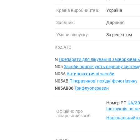
Країна виробництва:
Україна
Заявник:
Дарниця
Умови відпуску:
За рецептом
Код АТС
N
Препарати для лікування захворювань
N05
Засоби пригнічують нервову систему, 
N05A
Антипсихотичні засоби
N05AB
Піперазинові похідні фенотіазину
N05AB06
Трифлуоперазин
Номер РП
UA/30
Інструкція по 
Офіційно про
лікарський засіб
Національний ка