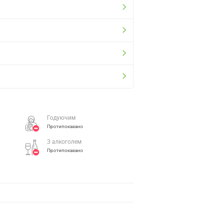
Годуючим
Протипоказано
З алкоголем
Протипоказано