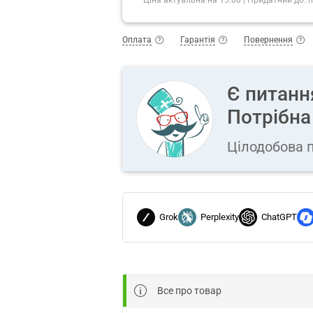
Оплата
Гарантія
Повернення
Є питанн
Потрібна
Цілодобова п
Grok
Perplexity
ChatGPT
Все про товар