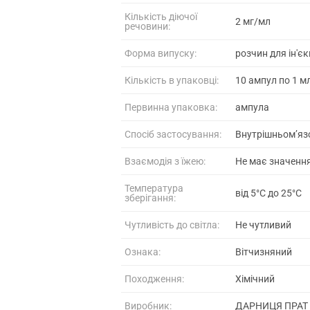
Кількість діючої
2 мг/мл
речовини:
Форма випуску:
розчин для ін'єк
Кількість в упаковці:
10 ампул по 1 м
Первинна упаковка:
ампула
Спосіб застосування:
Внутрішньом’яз
Взаємодія з їжею:
Не має значенн
Температура
від 5°C до 25°C
зберігання:
Чутливість до світла:
Не чутливий
Ознака:
Вітчизняний
Походження:
Хімічний
Виробник:
ДАРНИЦЯ ПРАТ