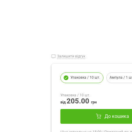
Залишити відгук
Упаковка
/ 10 шт.
Ампула
/ 1 ш
Упаковка
/ 10 шт.
205.00
від
грн
До кошика
Ціна актуальна на
15:00
|
Придатний до:
л