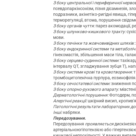
З боку центральної і периферичної нервов
псевдопаркінсонізм, пізня дісамнезія, зл
подразники, акінетіко-ригідні явища, гіпе
терморегуляції, втома, порушення свідомос
З боку органів чуття:
парез акомодації, р
З боку шлунково-кишкового тракту:
сухіс
мови.
З боку печінки та жовчовивідних шляхів:
З боку ендокринної системи та метаболіч
гінекомастія, збільшення маси тіла, галак
З боку серцево-судинної системи:
тахікар
інтервалу QT, згладжування зубця Т), нап
З боку системи крові та кровотворення:
т
тромбоцитопенічна пурпура, еозинофілія
З боку сечостатевої системи:
зниження пот
З боку опорно-рухового апарату:
міастені
Дерматологічні порушення:
Фотодерм, по
Алергічні реакції:
шкірний висип, кропив'
Патологічні результати лабораторних до
Інші:
набряки.
Передозування.
Передозування
проявляється
дискінезіє
артеріальноюгіпотензією або гіпертензіє
кишкової непрохідності. У важких випад