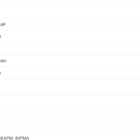
цій
л
ово
я
 ФАРМ. ФІРМА