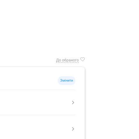
До обраного
Змінити