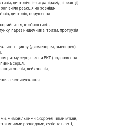
изія, дистонічні екстрапірамідні реакції,
запізніла реакція на зовнішні
м'язів, дистонія, порушення
сприйняття, кон'юнктивіт.
 шлунку, парез кишечника, тризм, протрузія
руального циклу (дисменорея, аменорея),
я.
ення ритму серця, зміни ЕКГ (подовження
упинка серця.
панцитопенія, лейкопенія,
шення сечовипускання.
ями, мимовільними скороченнями м'язів,
етативними розладами, сухістю в роті,