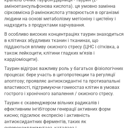
аміноетансульфонова кислота). ця умовно замінна
сірковмісна β-амінокислота утворюється в організмі
людини на основі метаболізму метіоніну і цистеїну і
надходить з продуктами харчування.
В особливо високих концентраціях таурин знаходиться
в клітинах збудливих тканин і тканинах, що
піддаються впливу окисного стресу (ЦНС і сітківка, а
також лейкоцити, клітини гладких м'язів і
кардіоміоцити).
Таурин відіграє важливу роль у багатьох фізіологічних
процесах: бере участь в цитопротекции та регуляції
апоптозу; проявляє антиоксидантні та протизапальні
властивості, підтримуючи гомеостаз клітин в умовах
гострого і хронічного запалення / окисного стресу.
Таурин є скавенджером вільних радикалів і
ефективним інгібітором генерації активних форм
кисню; підсилює експресію і активність
антиоксидантних ферментів, таких як
супероксиддисмутаза, каталаза і