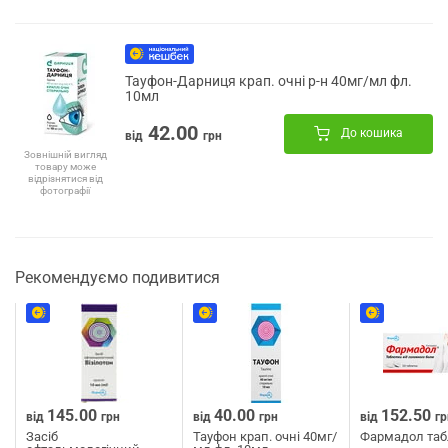
Тауфон-Дарниця крап. очні р-н 40мг/мл фл.
10мл
42.00
До кошика
від
грн
Зовнішній вигляд
товару може
відрізнятися від
фотографії
Рекомендуємо подивитися
145.00
40.00
152.50
від
грн
від
грн
від
гр
Засіб
Тауфон крап. очні 40мг/
Фармадол таб