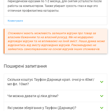
периодически курсами по 1-2 месяца, для снятия усталости после
работы за компьютером. Также убирает сухость глаз и еще это
отличная профилактика катаракты.
Коментувати
Споживачі мають можливість залишити відгуки про товар за
власним бажанням та на власний розсуд. Ми не модеруємо
відповідні відгуки та не впливаємо на їхній зміст. Наша думка може
відрізнятись від змісту відповідних відгуків. Рекомендуємо не
займатись самолікуванням на основі відгуків інших споживачів.
Поширені запитання
Скільки коштує Тауфон-Дарниця крап. очні р-н 40мг/
мл фл. 10мл?
Чи можна давати ці ліки дітям?
Які умови зберігання у Тауфон (Дарниця)?