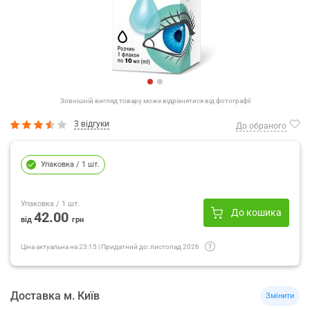
Зовнішній вигляд товару може відрізнятися від фотографії
3 відгуки
До обраного
Упаковка
/ 1 шт.
Упаковка
/ 1 шт.
До кошика
42.00
від
грн
Ціна актуальна на
23:15
|
Придатний до:
листопад 2026
Доставка
м.
Київ
Змінити