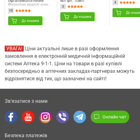
офтальмологічний
мл фл. 10мл
3
Візілотон краплі очні
2
флакон 10 мл
15
До коши
До кошика
До кошика
УВАГА!
Ціни актуальні лише в разі оформлення
замовлення в електронній медичній інформаційній
системі Аптека 9-1-1. Ціни на товари в разі купівлі
безпосередньо в аптечних закладах-партнерах можуть
відрізнятися від тих, що зазначені на сайті!
Зв’язатися з нами
Онлайн чат
Безпека платежів