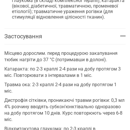
глаукома (в складі комплексної терапії); катаракта
(вікової, діабетичної, травматичною, променевої
етіології); травматичне ураження рогівки (для
стимуляції відновлення цілісності тканин).
Застосування
Місцево дорослим. перед процедурою закапування
тюбик нагріти до 37 °C (потримавши в долоні).
Катаракта: по 2-3 краплі 2-4 рази на добу протягом 3
міс. Повторювати з інтервалами в 1 міс.
Травма ока: 2-3 краплі 2-4 рази на добу протягом 1
міс.
Дистрофія сітківки, проникаючі травми рогівки: 0,3 мл
4% розчину вводять субкон'юнктівально одноразово
на добу протягом 10 днів. Курс повторюють через 6-8
міс.
Відкритокутова глаукома: по 2-3 краплі в