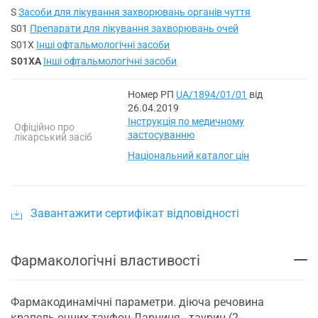
S
Засоби для лікування захворювань органів чуття
S01
Препарати для лікування захворювань очей
S01X
Інші офтальмологічні засоби
S01XA
Інші офтальмологічні засоби
Номер РП
UA/1894/01/01
від
26.04.2019
Інструкція по медичному
Офіційно про
застосуванню
лікарський засіб
Національний каталог цін
Завантажити сертифікат відповідності
Фармакологічні властивості
Фармакодинамічні параметри. діюча речовина
крапель очних тауфон-Дарниця - таурин (2-