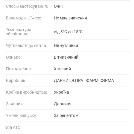
Спосіб застосування:
Очні
Взаємодія з їжею:
Не має значення
Температура
від 8°C до 15°C
зберігання:
Чутливість до світла:
Не чутливий
Ознака:
Вітчизняний
Походження:
Хімічний
Виробник:
ДАРНИЦЯ ПРАТ ФАРМ. ФІРМА
Країна виробництва:
Україна
Заявник:
Дарниця
Умови відпуску:
За рецептом
Код АТС