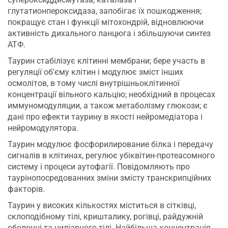
глутатионпероксидаза, запобігає їх пошкодження;
покращує стан і функції мітохондрій, відновлюючи
активність дихального ланцюга і збільшуючи синтез
АТФ.
Таурин стабілізує клітинні мембрани; бере участь в
регуляції об'єму клітин і модулює зміст інших
осмолітов, в тому числі внутрішньоклітинної
концентрації вільного кальцію; необхідний в процесах
иммуномодуляции, а також метаболізму глюкози; є
дані про ефекти таурину в якості нейромедіатора і
нейромодулятора.
Таурин модулює фосфорилирование білка і передачу
сигналів в клітинах, регулює убіквітин-протеасомного
систему і процеси аутофагії. Повідомляють про
таурінопосредованних зміни змісту транскрипційних
факторів.
Таурин у високих кількостях міститься в сітківці,
склоподібному тілі, кришталику, рогівці, райдужній
оболонці та циліарного тілі. Найбільша концентрація