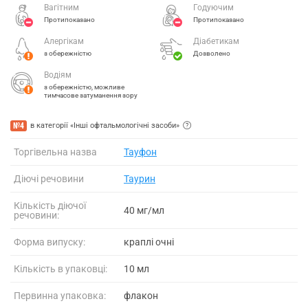
Вагітним
Годуючим
Протипоказано
Протипоказано
Алергікам
Діабетикам
з обережністю
Дозволено
Водіям
з обережністю, можливе
тимчасове затуманення зору
№4
в категорії «Інші офтальмологічні засоби»
Торгівельна назва
Тауфон
Діючі речовини
Таурин
Кількість діючої
40 мг/мл
речовини:
Форма випуску:
краплі очні
Кількість в упаковці:
10 мл
Первинна упаковка:
флакон