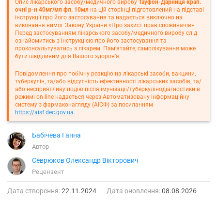
Опис лікарського засобу/медичного виробу
Тауфон-Дарниця крап.
очні р-н 40мг/мл фл. 10мл
на цій сторінці підготовлений на підставі
інструкції про його застосування та надається виключно на
виконання вимог Закону України «Про захист прав споживачів».
Перед застосуванням лікарського засобу/медичного виробу слід
ознайомитись з інструкцією про його застосування та
проконсультуватись з лікарем. Пам’ятайте, самолікування може
бути шкідливим для Вашого здоров’я.
Повідомлення про побічну реакцію на лікарські засоби, вакцини,
туберкулін, та/або відсутність ефективності лікарських засобів, та/
або несприятливу подію після імунізації/туберкулінодіагностики в
режимі on-line надається через Автоматизовану інформаційну
систему з фармаконагляду (АІСФ) за посиланням
https://aisf.dec.gov.ua
.
Бабічева Ганна
Автор
Севрюков Олександр Вікторович
Рецензент
Дата створення:
22.11.2024
Дата оновлення:
08.08.2026