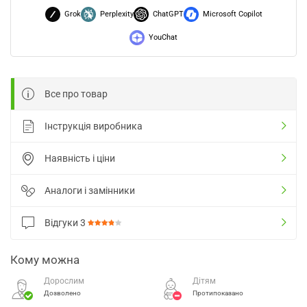
Grok
Perplexity
ChatGPT
Microsoft Copilot
YouChat
Все про товар
Інструкція виробника
Наявність і ціни
Аналоги і замінники
Відгуки
3
Кому можна
Дорослим
Дітям
Дозволено
Протипоказано