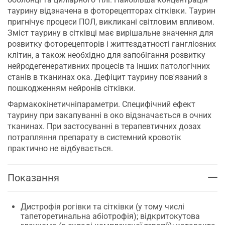
таурину відзначена в фоторецепторах сітківки. Таурин
пригнічує процеси ПОЛ, викликані світловим впливом.
Зміст таурину в сітківці має вирішальне значення для
розвитку фоторецепторів і життєздатності гангліозних
клітин, а також необхідно для запобігання розвитку
нейродегенеративних процесів та інших патологічних
станів в тканинах ока. Дефіцит таурину пов'язаний з
пошкодженням нейронів сітківки.
Фармакокінетичніпараметри. Специфічний ефект
таурину при закапуванні в око відзначається в очних
тканинах. При застосуванні в терапевтичних дозах
потрапляння препарату в системний кровотік
практично не відбувається.
Показання
Дистрофія рогівки та сітківки (у тому числі
тапеторетинальна абіотрофія); відкритокутова