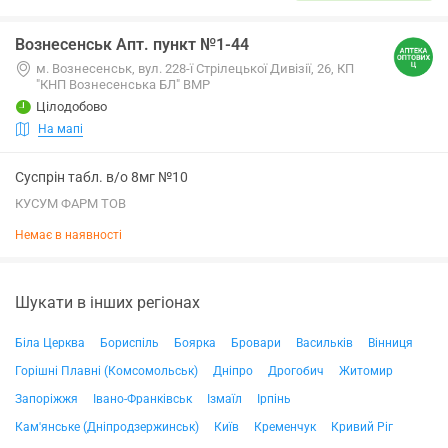
Вознесенськ Апт. пункт №1-44
м. Вознесенськ, вул. 228-ї Стрілецької Дивізії, 26, КП
"КНП Вознесенська БЛ" ВМР
Цілодобово
На мапі
Суспрін табл. в/о 8мг №10
КУСУМ ФАРМ ТОВ
Немає в наявності
Шукати в інших регіонах
Біла Церква
Бориспіль
Боярка
Бровари
Васильків
Вінниця
Горішні Плавні (Комсомольськ)
Дніпро
Дрогобич
Житомир
Запоріжжя
Івано-Франківськ
Ізмаїл
Ірпінь
Кам'янське (Дніпродзержинськ)
Київ
Кременчук
Кривий Ріг