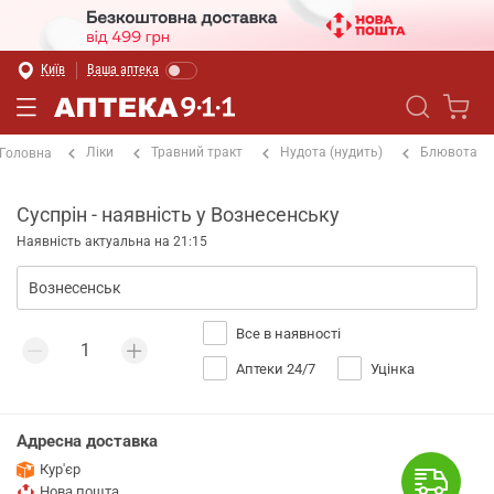
Київ
Ваша аптека
Ліки
Травний тракт
Нудота (нудить)
Блювота
Головна
Суспрін - наявність у Вознесенську
Наявність актуальна на 21:15
Все в наявності
Аптеки 24/7
Уцінка
Адресна доставка
Кур'єр
Нова пошта