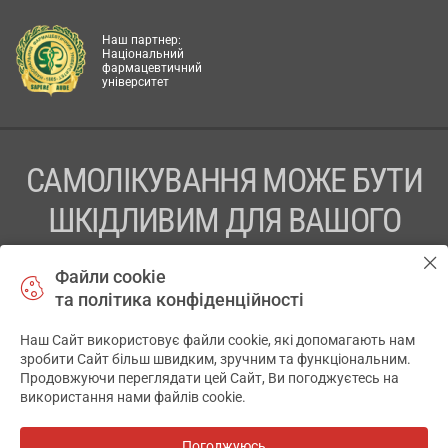
Наш партнер:
Національний
фармацевтичний
університет
САМОЛІКУВАННЯ МОЖЕ БУТИ
ШКІДЛИВИМ ДЛЯ ВАШОГО
ЗДОРОВ’Я
Файли cookie
та політика конфіденційності
ПЕРЕД ЗАСТОСУВАННЯМ ПРЕПАРАТУ ПРОКОНСУЛЬТУЙТЕСЬ
З ЛІКАРЕМ
Наш Сайт використовує файли cookie, які допомагають нам
✕
зробити Сайт більш швидким, зручним та функціональним.
ТОВ «АПТЕКА 911.ЮА» Код ЄДРПОУ 43631965.
Продовжуючи переглядати цей Сайт, Ви погоджуєтесь на
використання нами файлів cookie.
Відмова від відповідальності
© 2014-2026. Медична інформаційна система АПТЕКА911.ЮА
Погоджуюсь
Всі аптеки