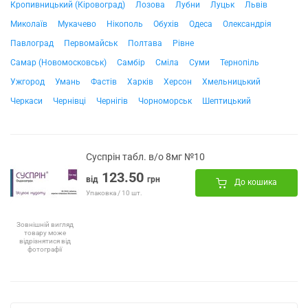
Кропивницький (Кіровоград)
Лозова
Лубни
Луцьк
Львів
Миколаїв
Мукачево
Нікополь
Обухів
Одеса
Олександрія
Павлоград
Первомайськ
Полтава
Рівне
Самар (Новомосковськ)
Самбір
Сміла
Суми
Тернопіль
Ужгород
Умань
Фастів
Харків
Херсон
Хмельницький
Черкаси
Чернівці
Чернігів
Чорноморськ
Шептицький
Суспрін табл. в/о 8мг №10
123.50
від
грн
До кошика
Упаковка / 10 шт.
Зовнішній вигляд
товару може
відрізнятися від
фотографії