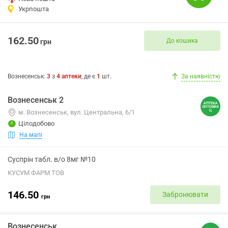
Укрпошта
162.50
До кошика
грн
Вознесенськ
:
3
з
4
аптеки
, де є
1
шт.
За наявністю
Вознесенськ 2
м. Вознесенськ, вул. Центральна, 6/1
Цілодобово
На мапі
Суспрін табл. в/о 8мг №10
КУСУМ ФАРМ ТОВ
146.50
Забронювати
грн
Вознесенськ