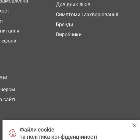
 замовлення
Довідник ліків
кості
Симптоми і захворювання
ня
Бренди
 питання
Виробники
елефони
рам
тнером
а сайті
Файли cookie
та політика конфіденційності