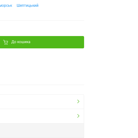
морськ
Шептицький
До кошика