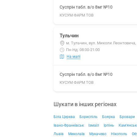
Суспрін табл. в/о 8мг №10
КУСУМ ФАРМ ТОВ
Тульчин
м. Тульчин, вул. Миколи Леонтовича,
Пн-Нд: 08:00-21:00
На мапі
Суспрін табл. в/о 8мг №10
КУСУМ ФАРМ ТОВ
Шукати в інших регіонах
Біла Церква
Бориспіль
Боярка
Бровари
Івано-Франківськ
Ізмаїл
Ірпінь
Кам'янськ
Львів
Миколаїв
Мукачево
Нікополь
Об