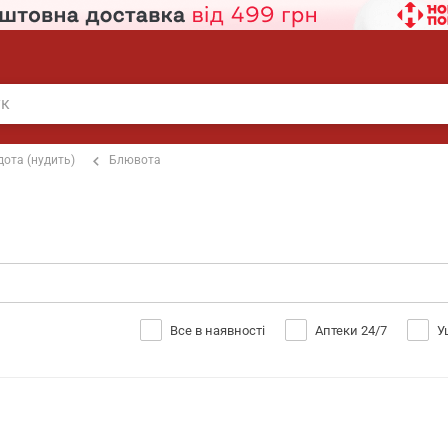
дота (нудить)
Блювота
Все в наявності
Аптеки 24/7
У