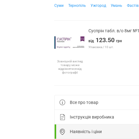
Суми
Тернопіль
Ужгород
Умань
Фастів
Суспрін табл. в/о 8мг №
123.50
від
грн
Упаковка / 10 шт.
Зовнішній вигляд
товару може
відрізнятися від
фотографії
Все про товар
Інструкція виробника
Наявність і ціни