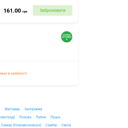
161.00
Забронювати
грн
емає в наявності
ч
Житомир
Запоріжжя
ровоград)
Лозова
Лубни
Луцьк
Самар (Новомосковськ)
Самбір
Сміла