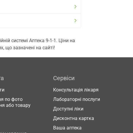
ій системі Аптека 9-1-1. Ціни на
, що зазначені на сайті!
га
Сервіси
ти
Консультація лікаря
я по фото
Лабораторні послуги
ня або товару
Доступні ліки
Дисконтна картка
Ваша аптека