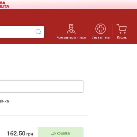
Консультація лікаря
Ваша аптека
Кошик
цінка
162.50
До кошика
грн