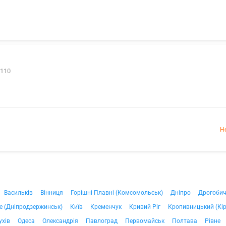
 110
Н
Васильків
Вінниця
Горішні Плавні (Комсомольськ)
Дніпро
Дрогоби
е (Дніпродзержинськ)
Київ
Кременчук
Кривий Ріг
Кропивницький (Кі
ухів
Одеса
Олександрія
Павлоград
Первомайськ
Полтава
Рівне