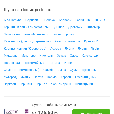
Шукати в інших регіонах
Біла Церква
Бориспіль
Боярка
Бровари
Васильків
Вінниця
Горішні Плавні (Комсомольськ)
Дніпро
Дрогобич
Житомир
Запоріжжя
Івано-Франківськ
Ізмаїл
Ірпінь
Кам'янське (Дніпродзержинськ)
Київ
Кременчук
Кривий Ріг
Кропивницький (Кіровоград)
Лозова
Лубни
Луцьк
Львів
Миколаїв
Мукачево
Нікополь
Обухів
Одеса
Олександрія
Павлоград
Первомайськ
Полтава
Рівне
Самар (Новомосковськ)
Самбір
Сміла
Суми
Тернопіль
Ужгород
Умань
Фастів
Харків
Херсон
Хмельницький
Черкаси
Чернівці
Чернігів
Чорноморськ
Шептицький
Суспрін табл. в/о 8мг №10
126.50
від
грн