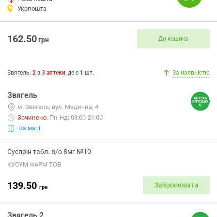
Укрпошта
162.50
До кошика
грн
Звягель
:
2
з
3
аптеки
, де є
1
шт.
За наявністю
Звягель
м. Звягель, вул. Медична, 4
Зачинено
.
Пн-Нд: 08:00-21:00
На мапі
Суспрін табл. в/о 8мг №10
КУСУМ ФАРМ ТОВ
139.50
Забронювати
грн
Звягель 2