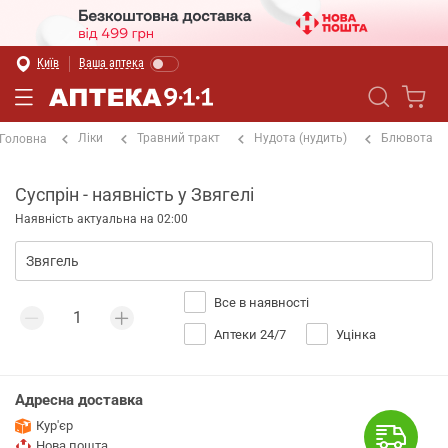
Київ
Ваша аптека
Ліки
Травний тракт
Нудота (нудить)
Блювота
Головна
Суспрін - наявність у Звягелі
Наявність актуальна на 02:00
Все в наявності
Аптеки 24/7
Уцінка
Адресна доставка
Кур'єр
Нова пошта