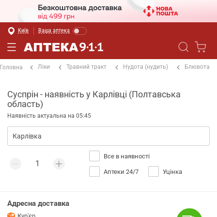
Київ
Ваша аптека
Ліки
Травний тракт
Нудота (нудить)
Блювота
Головна
Суспрін - наявність у Карлівці (Полтавська
область)
Наявність актуальна на 05:45
Все в наявності
Аптеки 24/7
Уцінка
Адресна доставка
Кур'єр