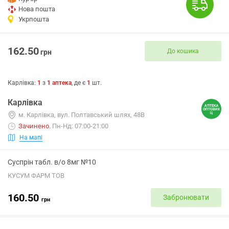
Нова пошта
Укрпошта
162.50
До кошика
грн
Карлівка
:
1
з
1
аптека
, де є
1
шт.
Карлівка
м. Карлівка, вул. Полтавський шлях, 48В
Зачинено
.
Пн-Нд: 07:00-21:00
На мапі
Суспрін табл. в/о 8мг №10
КУСУМ ФАРМ ТОВ
160.50
Забронювати
грн