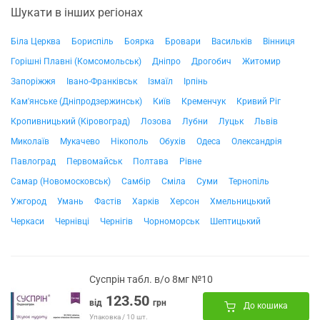
Шукати в інших регіонах
Біла Церква
Бориспіль
Боярка
Бровари
Васильків
Вінниця
Горішні Плавні (Комсомольськ)
Дніпро
Дрогобич
Житомир
Запоріжжя
Івано-Франківськ
Ізмаїл
Ірпінь
Кам'янське (Дніпродзержинськ)
Київ
Кременчук
Кривий Ріг
Кропивницький (Кіровоград)
Лозова
Лубни
Луцьк
Львів
Миколаїв
Мукачево
Нікополь
Обухів
Одеса
Олександрія
Павлоград
Первомайськ
Полтава
Рівне
Самар (Новомосковськ)
Самбір
Сміла
Суми
Тернопіль
Ужгород
Умань
Фастів
Харків
Херсон
Хмельницький
Черкаси
Чернівці
Чернігів
Чорноморськ
Шептицький
Суспрін табл. в/о 8мг №10
123.50
від
грн
До кошика
Упаковка / 10 шт.