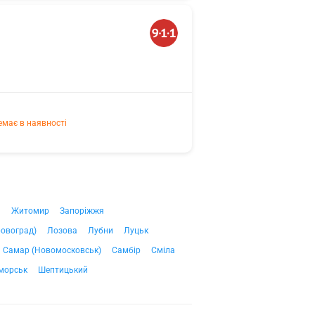
емає в наявності
ч
Житомир
Запоріжжя
ровоград)
Лозова
Лубни
Луцьк
Самар (Новомосковськ)
Самбір
Сміла
морськ
Шептицький