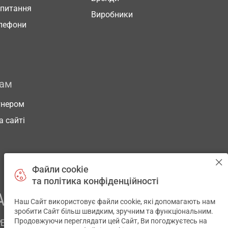
 питання
Виробники
елефони
рам
тнером
а сайті
Файли cookie
та політика конфіденційності
АШОГО ЗДОРОВ’Я
Наш Сайт використовує файли cookie, які допомагають нам
✕
зробити Сайт більш швидким, зручним та функціональним.
Продовжуючи переглядати цей Сайт, Ви погоджуєтесь на
РЕМ