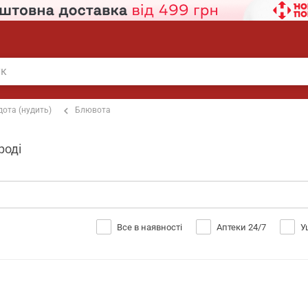
дота (нудить)
Блювота
роді
Все в наявності
Аптеки 24/7
У