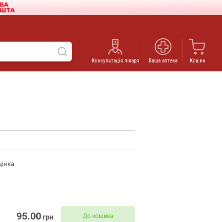
Консультація лікаря
Ваша аптека
Кошик
цінка
95.00
До кошика
грн