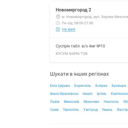
Новомиргород 2
м. Новомиргород, вул. Зерова Миколи
Пн-Нд: 08:00-21:00
На мапі
Суспрін табл. в/о 4мг №10
КУСУМ ФАРМ ТОВ
Шукати в інших регіонах
Біла Церква
Бориспіль
Боярка
Бровари
Івано-Франківськ
Ізмаїл
Ірпінь
Кам'янськ
Львів
Миколаїв
Мукачево
Нікополь
Об
Суми
Тернопіль
Ужгород
Умань
Фастів