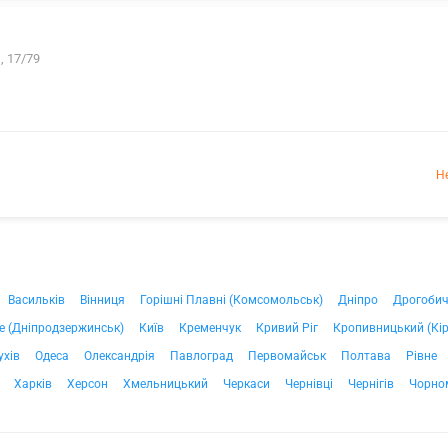
, 17/79
Н
Васильків
Вінниця
Горішні Плавні (Комсомольськ)
Дніпро
Дрогоби
е (Дніпродзержинськ)
Київ
Кременчук
Кривий Ріг
Кропивницький (Кі
ухів
Одеса
Олександрія
Павлоград
Первомайськ
Полтава
Рівне
Харків
Херсон
Хмельницький
Черкаси
Чернівці
Чернігів
Чорно