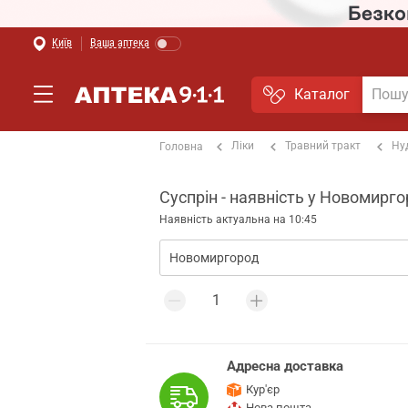
Київ
Ваша аптека
Каталог
Ліки
Травний тракт
Ну
Головна
Суспрін - наявність у Новомирго
Наявність актуальна на 10:45
Адресна доставка
Кур'єр
Нова пошта