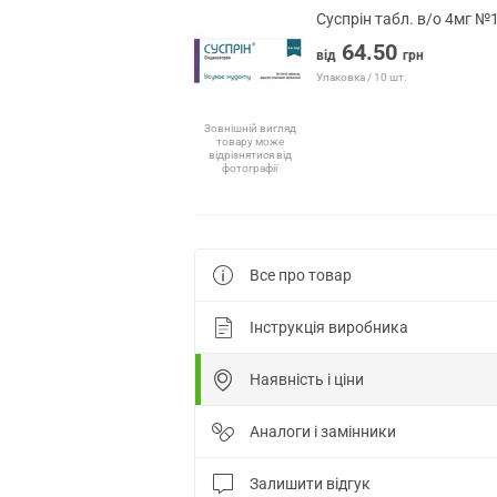
Суспрін табл. в/о 4мг №
64.50
від
грн
Упаковка / 10 шт.
Зовнішній вигляд
товару може
відрізнятися від
фотографії
Все про товар
Інструкція виробника
Наявність і ціни
Аналоги і замінники
Залишити відгук