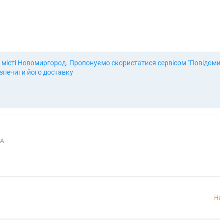
 місті Новомиргород. Пропонуємо скористатися сервісом "Повідомит
езпечити його доставку
3А
Н