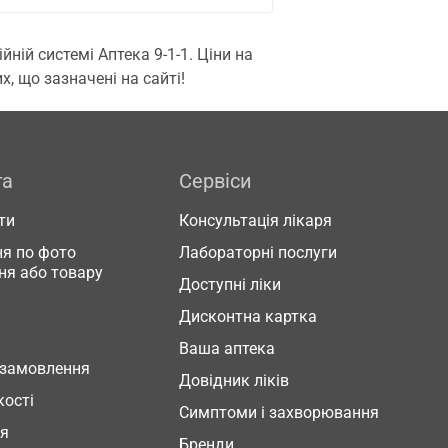
ій системі Аптека 9-1-1. Ціни на
, що зазначені на сайті!
га
Сервіси
ти
Консультація лікаря
я по фото
Лабораторні послуги
ня або товару
Доступні ліки
Дисконтна картка
Ваша аптека
 замовлення
Довідник ліків
кості
Симптоми і захворювання
ня
Бренди