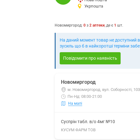
Укрпошта
Новомиргород
:
0
з
2
аптеки
, де є
1
шт.
На даний момент товар не доступний в
зусиль що б в найкоротші терміни заб
Повідомити про наявність
Новомиргород
м. Новомиргород, вул. Соборності, 10
Пн-Нд: 08:00-21:00
На мапі
Суспрін табл. в/о 4мг №10
КУСУМ ФАРМ ТОВ