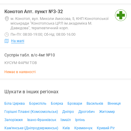
Конотоп Апт. пункт №3-32
м. Конотоп, вул. Миколи Амосова, 5, КНП Конотопської
міськради "Конотопська ЦРЛ ім.академіка М.
Давидова", терапевтичний корп.
Пн-Пт: 08:00-19:00; Сб-Нд: 08:00-16:00
На мапі
Суспрін табл. в/о 4мг №10
КУСУМ ФАРМ ТОВ
Немає в наявності
Шукати в інших регіонах
Біла Церква
Бориспіль
Боярка
Бровари
Васильків
Вінниця
Горішні Плавні (Комсомольськ)
Дніпро
Дрогобич
Житомир
Запоріжжя
Івано-Франківськ
Ізмаїл
Ірпінь
Кам'янське (Дніпродзержинськ)
Київ
Кременчук
Кривий Ріг