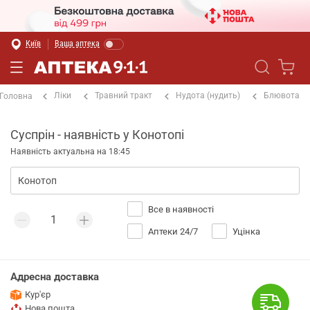
Київ
Ваша аптека
Ліки
Травний тракт
Нудота (нудить)
Блювота
Головна
Суспрін - наявність у Конотопі
Наявність актуальна на 18:45
Все в наявності
Аптеки 24/7
Уцінка
Адресна доставка
Кур'єр
Нова пошта