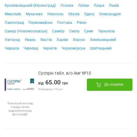
Кропивницький (Кіровоград)
Лозова
Лубни
Луцьк
Львів
Миколаїв
Мукачево
Нікополь
Обухів
Одеса
Олександрія
Павлоград
Первомайськ
Полтава
Рівне
Самар (Новомосковськ)
Самбір
Сміла
Суми
Тернопіль
Ужгород
Умань
Фастів
Харків
Херсон
Хмельницький
Черкаси
Чернівці
Чернігів
Чорноморськ
Шептицький
Суспрін табл. в/о 4мг №10
65.00
від
грн
До кошика
Упаковка / 10 шт.
Зовнішній вигляд
товару може
відрізнятися від
фотографії