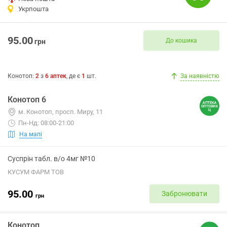
Укрпошта
95.00
До кошика
грн
Конотоп
:
2
з
6
аптек
, де є
1
шт.
За наявністю
Конотоп 6
м. Конотоп, просп. Миру, 11
Пн-Нд: 08:00-21:00
На мапі
Суспрін табл. в/о 4мг №10
КУСУМ ФАРМ ТОВ
95.00
Забронювати
грн
Конотоп