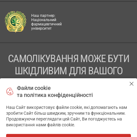
Наш партнер:
Національний
фармацевтичний
університет
САМОЛІКУВАННЯ МОЖЕ БУТИ
ШКІДЛИВИМ ДЛЯ ВАШОГО
ЗДОРОВ’Я
Файли cookie
та політика конфіденційності
ПЕРЕД ЗАСТОСУВАННЯМ ПРЕПАРАТУ ПРОКОНСУЛЬТУЙТЕСЬ
З ЛІКАРЕМ
Наш Сайт використовує файли cookie, які допомагають нам
✕
зробити Сайт більш швидким, зручним та функціональним.
ТОВ «АПТЕКА 911.ЮА» Код ЄДРПОУ 43631965.
Продовжуючи переглядати цей Сайт, Ви погоджуєтесь на
використання нами файлів cookie.
Відмова від відповідальності