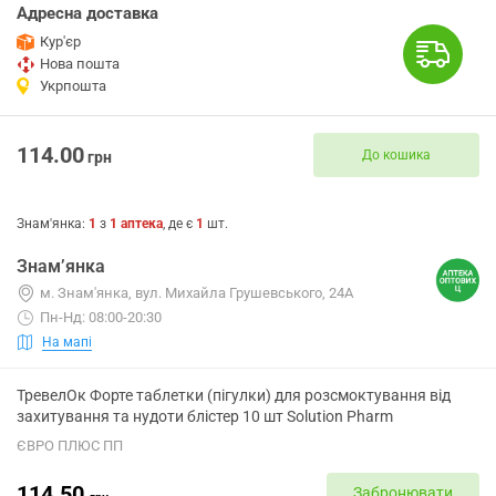
Адресна доставка
Кур'єр
Нова пошта
Укрпошта
114.00
До кошика
грн
Знам'янка
:
1
з
1
аптека
, де є
1
шт.
Знам’янка
м. Знам'янка, вул. Михайла Грушевського, 24А
Пн-Нд: 08:00-20:30
На мапі
ТревелОк Форте таблетки (пігулки) для розсмоктування від
захитування та нудоти блістер 10 шт Solution Pharm
ЄВРО ПЛЮС ПП
114.50
Забронювати