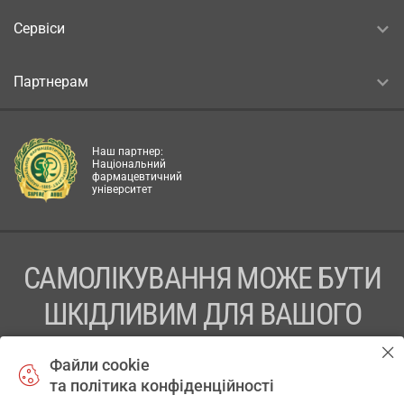
Сервіси
Партнерам
Наш партнер:
Національний
фармацевтичний
університет
САМОЛІКУВАННЯ МОЖЕ БУТИ
ШКІДЛИВИМ ДЛЯ ВАШОГО
ЗДОРОВ’Я
Файли cookie
та політика конфіденційності
ПЕРЕД ЗАСТОСУВАННЯМ ПРЕПАРАТУ ПРОКОНСУЛЬТУЙТЕСЬ