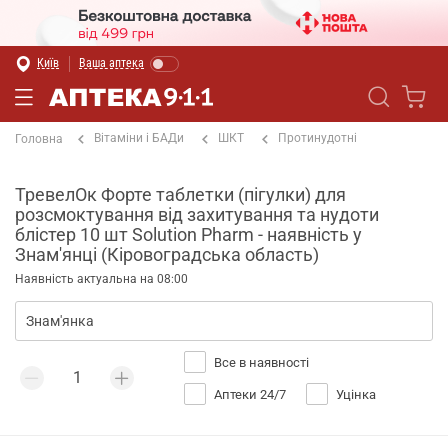
Київ
Ваша аптека
Вітаміни і БАДи
ШКТ
Протинудотні
Головна
ТревелОк Форте таблетки (пігулки) для
розсмоктування від захитування та нудоти
блістер 10 шт Solution Pharm - наявність у
Знам'янці (Кіровоградська область)
Наявність актуальна на 08:00
Все в наявності
Аптеки 24/7
Уцінка