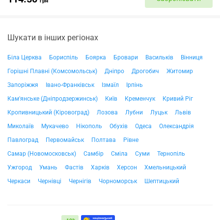
грн
Шукати в інших регіонах
Біла Церква
Бориспіль
Боярка
Бровари
Васильків
Вінниця
Горішні Плавні (Комсомольськ)
Дніпро
Дрогобич
Житомир
Запоріжжя
Івано-Франківськ
Ізмаїл
Ірпінь
Кам'янське (Дніпродзержинськ)
Київ
Кременчук
Кривий Ріг
Кропивницький (Кіровоград)
Лозова
Лубни
Луцьк
Львів
Миколаїв
Мукачево
Нікополь
Обухів
Одеса
Олександрія
Павлоград
Первомайськ
Полтава
Рівне
Самар (Новомосковськ)
Самбір
Сміла
Суми
Тернопіль
Ужгород
Умань
Фастів
Харків
Херсон
Хмельницький
Черкаси
Чернівці
Чернігів
Чорноморськ
Шептицький