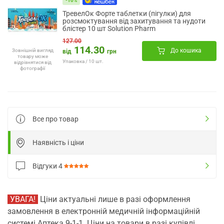
-10%
ТревелОк Форте таблетки (пігулки) для
розсмоктування від захитування та нудоти
блістер 10 шт Solution Pharm
127.00
114.30
До кошика
Зовнішній вигляд
від
грн
товару може
Упаковка / 10 шт.
відрізнятися від
фотографії
Все про товар
Наявність і ціни
Відгуки
4
УВАГА!
Ціни актуальні лише в разі оформлення
замовлення в електронній медичній інформаційній
системі Аптека 9-1-1. Ціни на товари в разі купівлі