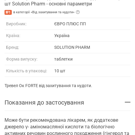
шт Solution Pharm - основні параметри
№1
в категорії «Від захитування та нудоти»
Виробник:
ЄВРО ПЛЮС ПП
Країна:
Україна
Бренд:
SOLUTION PHARM
Форма випуску:
таблетки
Кількість в упаковці:
10 шт
Тревел Ок FORTE від захитування та нудоти.
Показання до застосування
Може бути рекомендована лікарем, як додаткове
джерело γ- аміномасляної кислоти та біологічно
активних речовин рослинного походження (гінгерол та