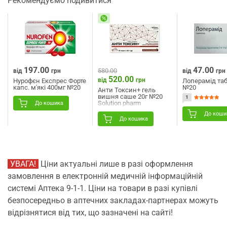
Рекомендуємо подивитися
197.00
47.00
580.00
від
грн
від
грн
520.00
від
грн
Нурофєн Експрес Форте
Лоперамід таб
капс. м'які 400мг №20
№20
Анти Токсин+ гель
вишня саше 20г №20
1
Solution pharm
До кошика
До коши
До кошика
УВАГА!
Ціни актуальні лише в разі оформлення
замовлення в електронній медичній інформаційній
системі Аптека 9-1-1. Ціни на товари в разі купівлі
безпосередньо в аптечних закладах-партнерах можуть
відрізнятися від тих, що зазначені на сайті!