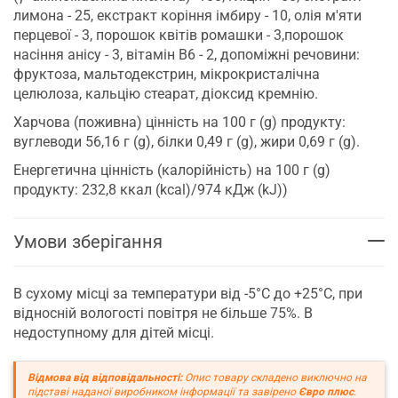
лимона - 25, екстракт коріння імбиру - 10, олія м'яти
перцевої - 3, порошок квітів ромашки - 3,порошок
насіння анісу - 3, вітамін В6 - 2, допоміжні речовини:
фруктоза, мальтодекстрин, мікрокристалічна
целюлоза, кальцію стеарат, діоксид кремнію.
Харчова (поживна) цінність на 100 г (g) продукту:
вуглеводи 56,16 г (g), білки 0,49 г (g), жири 0,69 г (g).
Енергетична цінність (калорійність) на 100 г (g)
продукту: 232,8 ккал (kcal)/974 кДж (kJ))
Умови зберігання
В сухому місці за температури від -5°С до +25°С, при
відносній вологості повітря не більше 75%. В
недоступному для дітей місці.
Відмова від відповідальності:
Опис товару складено виключно на
підставі наданої виробником інформації та завірено
Євро плюс
.