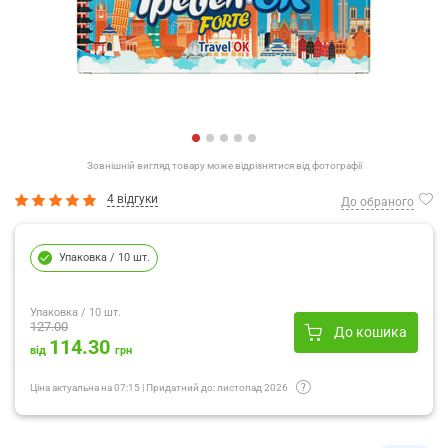
Зовнішній вигляд товару може відрізнятися від фотографії
4 відгуки
До обраного
Упаковка
/ 10 шт.
Упаковка
/ 10 шт.
127.00
До кошика
114.30
від
грн
Ціна актуальна на
07:15
|
Придатний до:
листопад 2026