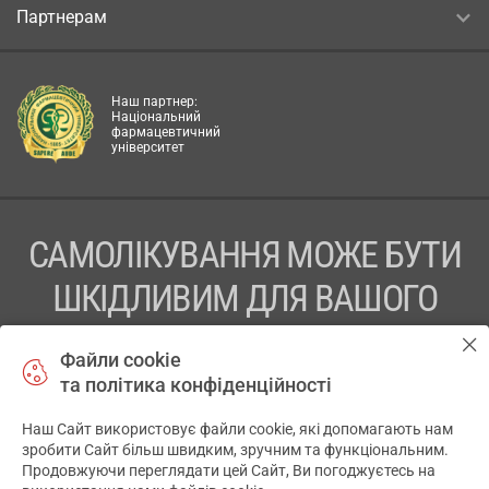
Партнерам
Наш партнер:
Національний
фармацевтичний
університет
САМОЛІКУВАННЯ МОЖЕ БУТИ
ШКІДЛИВИМ ДЛЯ ВАШОГО
ЗДОРОВ’Я
Файли cookie
та політика конфіденційності
ПЕРЕД ЗАСТОСУВАННЯМ ПРЕПАРАТУ ПРОКОНСУЛЬТУЙТЕСЬ
З ЛІКАРЕМ
Наш Сайт використовує файли cookie, які допомагають нам
✕
зробити Сайт більш швидким, зручним та функціональним.
ТОВ «АПТЕКА 911.ЮА» Код ЄДРПОУ 43631965.
Продовжуючи переглядати цей Сайт, Ви погоджуєтесь на