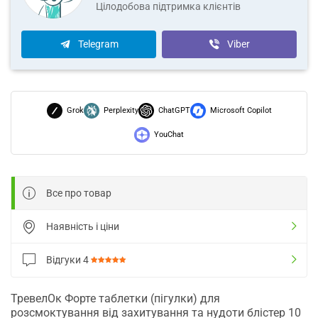
Цілодобова підтримка клієнтів
Telegram
Viber
Grok
Perplexity
ChatGPT
Microsoft Copilot
YouChat
Все про товар
Наявність і ціни
Відгуки
4
ТревелОк Форте таблетки (пігулки) для
розсмоктування від захитування та нудоти блістер 10