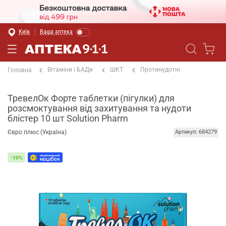
Київ
Ваша аптека
Вітаміни і БАДи
ШКТ
Протинудотні
Головна
ТревелОк Форте таблетки (пігулки) для
розсмоктування від захитування та нудоти
блістер 10 шт Solution Pharm
Євро плюс (Україна)
Артикул: 684279
-10%