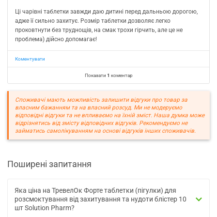
Ці чарівні таблетки завжди даю дитині перед дальньою дорогою,
адже її сильно захитує. Розмір таблетки дозволяє легко
проковтнути без труднощів, на смак трохи гірчить, але це не
проблема) дійсно допомагає!
Коментувати
Показати
1
коментар
Споживачі мають можливість залишити відгуки про товар за
власним бажанням та на власний розсуд. Ми не модеруємо
відповідні відгуки та не впливаємо на їхній зміст. Наша думка може
відрізнятись від змісту відповідних відгуків. Рекомендуємо не
займатись самолікуванням на основі відгуків інших споживачів.
Поширені запитання
Яка ціна на ТревелОк Форте таблетки (пігулки) для
розсмоктування від захитування та нудоти блістер 10
шт Solution Pharm?