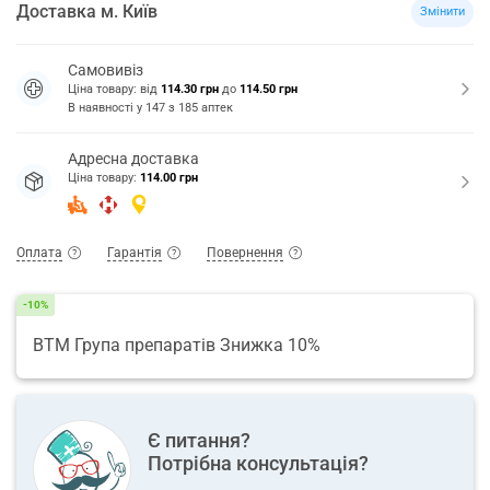
Доставка
м.
Київ
Змінити
Самовивіз
Ціна товару: від
114.30 грн
до
114.50 грн
В наявності у
147
з
185
аптек
Адресна доставка
Ціна товару:
114.00 грн
Оплата
Гарантія
Повернення
-10%
ВТМ Група препаратів Знижка 10%
Є питання?
Потрібна консультація?