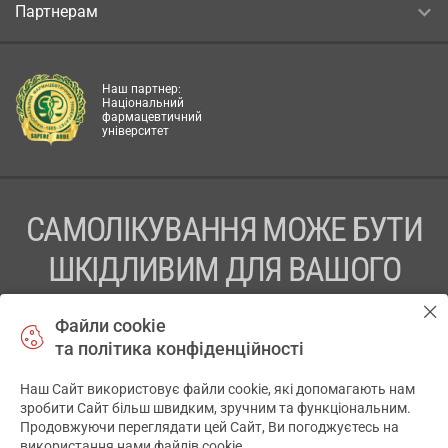
Партнерам
Наш партнер:
Національний
фармацевтичний
університет
САМОЛІКУВАННЯ МОЖЕ БУТИ
ШКІДЛИВИМ ДЛЯ ВАШОГО
ЗДОРОВ’Я
Файли cookie
та політика конфіденційності
ПЕРЕД ЗАСТОСУВАННЯМ ПРЕПАРАТУ ПРОКОНСУЛЬТУЙТЕСЬ
З ЛІКАРЕМ
Наш Сайт використовує файли cookie, які допомагають нам
✕
зробити Сайт більш швидким, зручним та функціональним.
ТОВ «АПТЕКА 911.ЮА» Код ЄДРПОУ 43631965.
Продовжуючи переглядати цей Сайт, Ви погоджуєтесь на
використання нами файлів cookie.