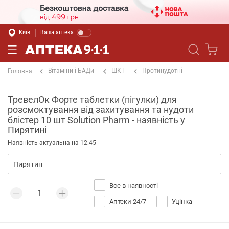
Київ
Ваша аптека
Вітаміни і БАДи
ШКТ
Протинудотні
Головна
ТревелОк Форте таблетки (пігулки) для
розсмоктування від захитування та нудоти
блістер 10 шт Solution Pharm - наявність у
Пирятині
Наявність актуальна на 12:45
Все в наявності
Аптеки 24/7
Уцінка