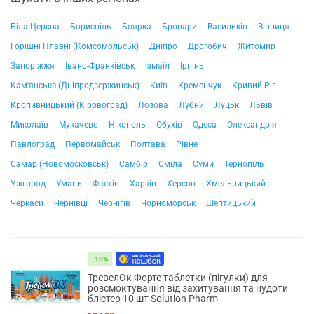
Біла Церква
Бориспіль
Боярка
Бровари
Васильків
Вінниця
Горішні Плавні (Комсомольськ)
Дніпро
Дрогобич
Житомир
Запоріжжя
Івано-Франківськ
Ізмаїл
Ірпінь
Кам'янське (Дніпродзержинськ)
Київ
Кременчук
Кривий Ріг
Кропивницький (Кіровоград)
Лозова
Лубни
Луцьк
Львів
Миколаїв
Мукачево
Нікополь
Обухів
Одеса
Олександрія
Павлоград
Первомайськ
Полтава
Рівне
Самар (Новомосковськ)
Самбір
Сміла
Суми
Тернопіль
Ужгород
Умань
Фастів
Харків
Херсон
Хмельницький
Черкаси
Чернівці
Чернігів
Чорноморськ
Шептицький
-10%
ТревелОк Форте таблетки (пігулки) для
розсмоктування від захитування та нудоти
блістер 10 шт Solution Pharm