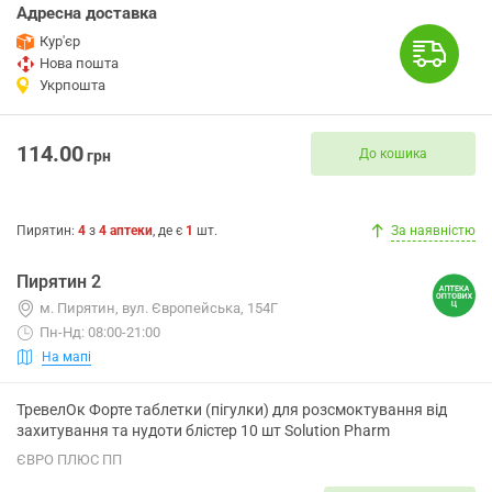
Адресна доставка
Кур'єр
Нова пошта
Укрпошта
114.00
До кошика
грн
Пирятин
:
4
з
4
аптеки
, де є
1
шт.
За наявністю
Пирятин 2
м. Пирятин, вул. Європейська, 154Г
Пн-Нд: 08:00-21:00
На мапі
ТревелОк Форте таблетки (пігулки) для розсмоктування від
захитування та нудоти блістер 10 шт Solution Pharm
ЄВРО ПЛЮС ПП