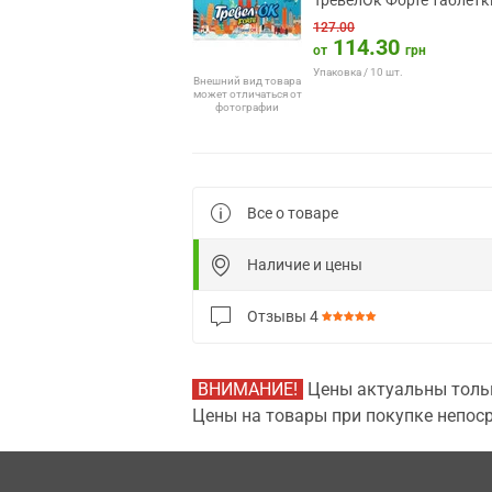
ТревелОк Форте таблетк
127.00
114.30
от
грн
Упаковка / 10 шт.
Внешний вид товара
может отличаться от
фотографии
Все о товаре
Наличие и цены
Отзывы
4
ВНИМАНИЕ!
Цены актуальны тольк
Цены на товары при покупке непоср