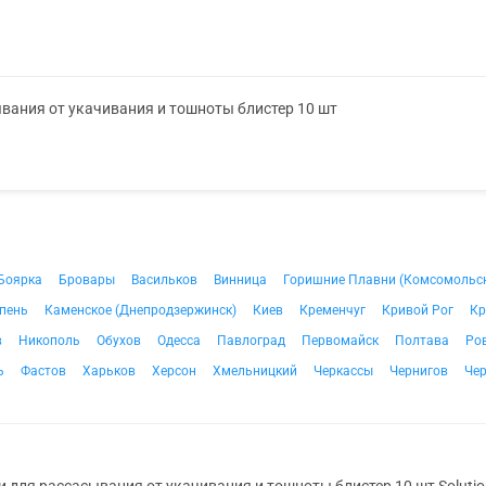
ывания от укачивания и тошноты блистер 10 шт
Боярка
Бровары
Васильков
Винница
Горишние Плавни (Комсомольс
пень
Каменское (Днепродзержинск)
Киев
Кременчуг
Кривой Рог
Кр
в
Никополь
Обухов
Одесса
Павлоград
Первомайск
Полтава
Ро
ь
Фастов
Харьков
Херсон
Хмельницкий
Черкассы
Чернигов
Че