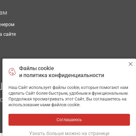
рам
тнером
а сайте
Файлы cookie
и политика конфиденциальности
ЕГО ЗДОРОВЬЯ
Наш Сайт использует файлы cookie, которые помогают нам
✕
сделать Сайт более быстрым, удобным и функциональным.
Продолжая просматривать этот Сайт, Вы соглашаетесь на
ЧОМ
использование нами файлов cookie.
Соглашаюсь
Все аптеки
на карте
Разработка и поддержка сайта -
wu.ua
Узнать больше можно на странице