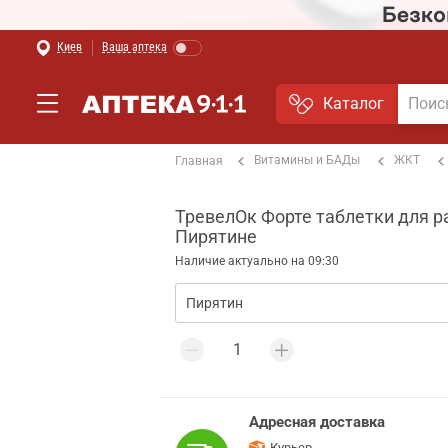
Киев
Ваша аптека
Каталог
Витамины и БАДы
ЖКТ
Главная
ТревелОк Форте таблетки для ра
Пирятине
Наличие актуально на 09:30
Адресная доставка
Курьер