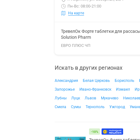
Пн-Вс: 08:00-21:00
На карте
ТревелОк Форте таблетки для рассас
Solution Pharm
ЕВРО ПЛЮС ЧП
Искать в других регионах
Александрия
Белая Церковь
Борисполь
Запорожье
Ивано-Франковск
Измаил
Ир
Лубны
Луцк
Львов
Мукачево
Николае
Смела
Сумы
Тернополь
Ужгород
Уман
-10%