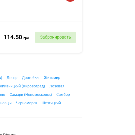
114.50
Забронировать
грн
к)
Днепр
Дрогобыч
Житомир
опивницкий (Кировоград)
Лозовая
вно
Самарь (Новомосковск)
Самбор
рновцы
Черноморск
Шептицкий