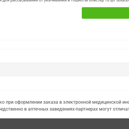
и для рассасывания от укачивания и тошноты блистер 10 шт Soluti
о при оформлении заказа в электронной медицинской инф
едственно в аптечных заведениях-партнерах могут отличат