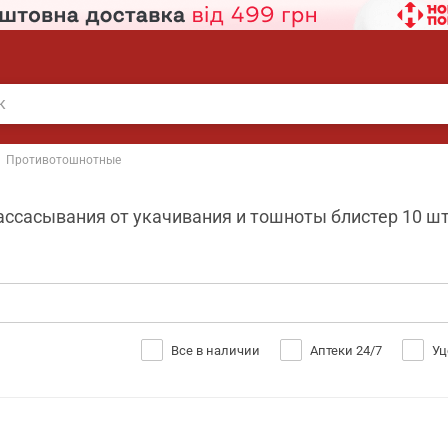
Противотошнотные
ссасывания от укачивания и тошноты блистер 10 шт S
Все в наличии
Аптеки 24/7
Уц