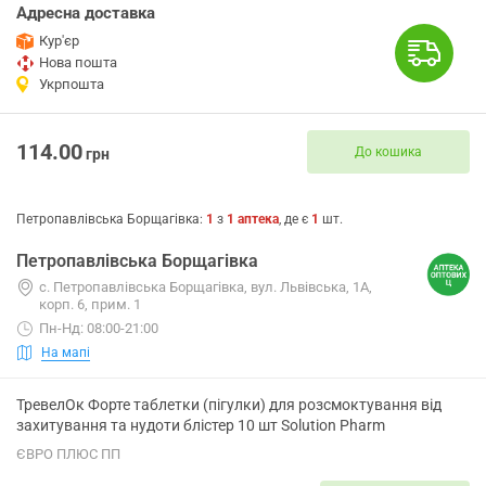
Адресна доставка
Кур'єр
Нова пошта
Укрпошта
114.00
До кошика
грн
Петропавлівська Борщагівка
:
1
з
1
аптека
, де є
1
шт.
Петропавлівська Борщагівка
с. Петропавлівська Борщагівка, вул. Львівська, 1А,
корп. 6, прим. 1
Пн-Нд: 08:00-21:00
На мапі
ТревелОк Форте таблетки (пігулки) для розсмоктування від
захитування та нудоти блістер 10 шт Solution Pharm
ЄВРО ПЛЮС ПП