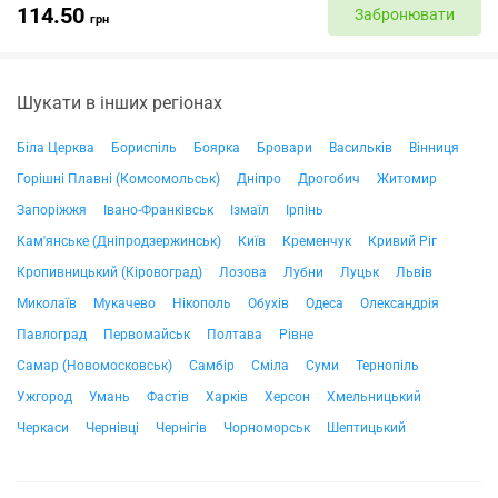
114.50
Забронювати
грн
Шукати в інших регіонах
Біла Церква
Бориспіль
Боярка
Бровари
Васильків
Вінниця
Горішні Плавні (Комсомольськ)
Дніпро
Дрогобич
Житомир
Запоріжжя
Івано-Франківськ
Ізмаїл
Ірпінь
Кам'янське (Дніпродзержинськ)
Київ
Кременчук
Кривий Ріг
Кропивницький (Кіровоград)
Лозова
Лубни
Луцьк
Львів
Миколаїв
Мукачево
Нікополь
Обухів
Одеса
Олександрія
Павлоград
Первомайськ
Полтава
Рівне
Самар (Новомосковськ)
Самбір
Сміла
Суми
Тернопіль
Ужгород
Умань
Фастів
Харків
Херсон
Хмельницький
Черкаси
Чернівці
Чернігів
Чорноморськ
Шептицький