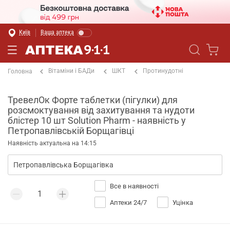
Київ
Ваша аптека
Вітаміни і БАДи
ШКТ
Протинудотні
Головна
ТревелОк Форте таблетки (пігулки) для
розсмоктування від захитування та нудоти
блістер 10 шт Solution Pharm - наявність у
Петропавлівській Борщагівці
Наявність актуальна на 14:15
Все в наявності
Аптеки 24/7
Уцінка