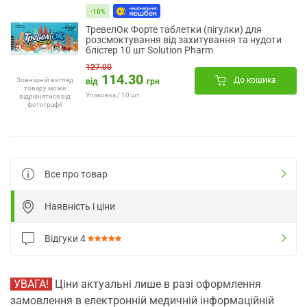
-10%
ТревелОк Форте таблетки (пігулки) для
розсмоктування від захитування та нудоти
блістер 10 шт Solution Pharm
127.00
114.30
До кошика
Зовнішній вигляд
від
грн
товару може
Упаковка / 10 шт.
відрізнятися від
фотографії
Все про товар
Наявність і ціни
Відгуки
4
УВАГА!
Ціни актуальні лише в разі оформлення
замовлення в електронній медичній інформаційній