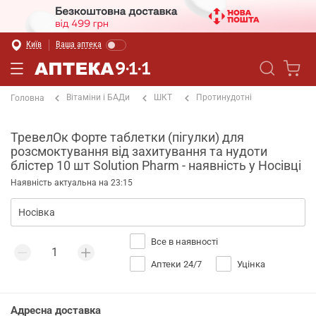
Київ
Ваша аптека
Вітаміни і БАДи
ШКТ
Протинудотні
Головна
ТревелОк Форте таблетки (пігулки) для
розсмоктування від захитування та нудоти
блістер 10 шт Solution Pharm - наявність у Носівці
Наявність актуальна на 23:15
Все в наявності
Аптеки 24/7
Уцінка
Адресна доставка