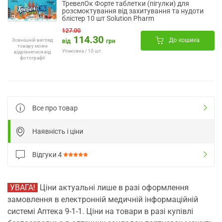
ТревелОк Форте таблетки (пігулки) для
розсмоктування від захитування та нудоти
блістер 10 шт Solution Pharm
127.00
114.30
До кошика
Зовнішній вигляд
від
грн
товару може
Упаковка / 10 шт.
відрізнятися від
фотографії
Все про товар
Наявність і ціни
Відгуки
4
УВАГА!
Ціни актуальні лише в разі оформлення
замовлення в електронній медичній інформаційній
системі Аптека 9-1-1. Ціни на товари в разі купівлі