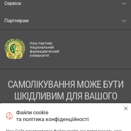
Сервіси
Партнерам
Наш партнер:
Національний
фармацевтичний
університет
САМОЛІКУВАННЯ МОЖЕ БУТИ
ШКІДЛИВИМ ДЛЯ ВАШОГО
ЗДОРОВ’Я
Файли cookie
та політика конфіденційності
ПЕРЕД ЗАСТОСУВАННЯМ ПРЕПАРАТУ ПРОКОНСУЛЬТУЙТЕСЬ
З ЛІКАРЕМ