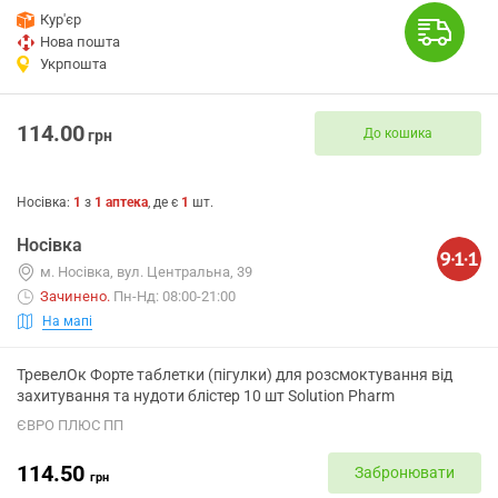
Кур'єр
Нова пошта
Укрпошта
114.00
До кошика
грн
Носівка
:
1
з
1
аптека
, де є
1
шт.
Носівка
м. Носівка, вул. Центральна, 39
Зачинено
.
Пн-Нд: 08:00-21:00
На мапі
ТревелОк Форте таблетки (пігулки) для розсмоктування від
захитування та нудоти блістер 10 шт Solution Pharm
ЄВРО ПЛЮС ПП
114.50
Забронювати
грн