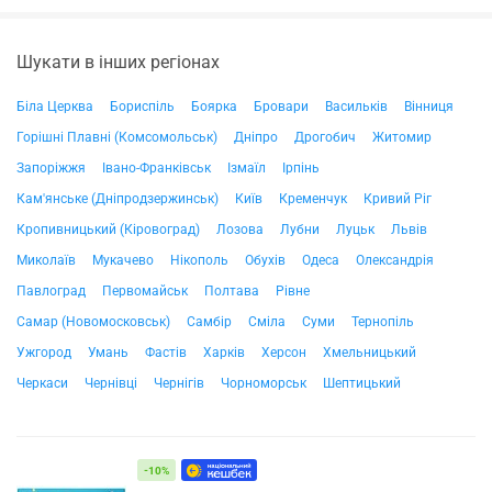
Шукати в інших регіонах
Біла Церква
Бориспіль
Боярка
Бровари
Васильків
Вінниця
Горішні Плавні (Комсомольськ)
Дніпро
Дрогобич
Житомир
Запоріжжя
Івано-Франківськ
Ізмаїл
Ірпінь
Кам'янське (Дніпродзержинськ)
Київ
Кременчук
Кривий Ріг
Кропивницький (Кіровоград)
Лозова
Лубни
Луцьк
Львів
Миколаїв
Мукачево
Нікополь
Обухів
Одеса
Олександрія
Павлоград
Первомайськ
Полтава
Рівне
Самар (Новомосковськ)
Самбір
Сміла
Суми
Тернопіль
Ужгород
Умань
Фастів
Харків
Херсон
Хмельницький
Черкаси
Чернівці
Чернігів
Чорноморськ
Шептицький
-10%