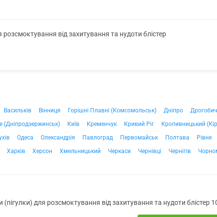
я розсмоктування від захитування та нудоти блістер
Васильків
Вінниця
Горішні Плавні (Комсомольськ)
Дніпро
Дрогоби
е (Дніпродзержинськ)
Київ
Кременчук
Кривий Ріг
Кропивницький (Кі
ухів
Одеса
Олександрія
Павлоград
Первомайськ
Полтава
Рівне
Харків
Херсон
Хмельницький
Черкаси
Чернівці
Чернігів
Чорно
 (пігулки) для розсмоктування від захитування та нудоти блістер 1