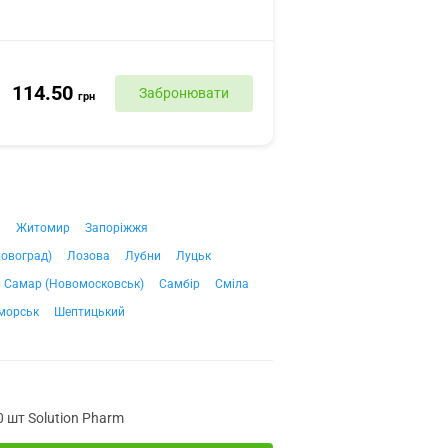
114.50
Забронювати
грн
ч
Житомир
Запоріжжя
ровоград)
Лозова
Лубни
Луцьк
Самар (Новомосковськ)
Самбір
Сміла
морськ
Шептицький
0 шт Solution Pharm