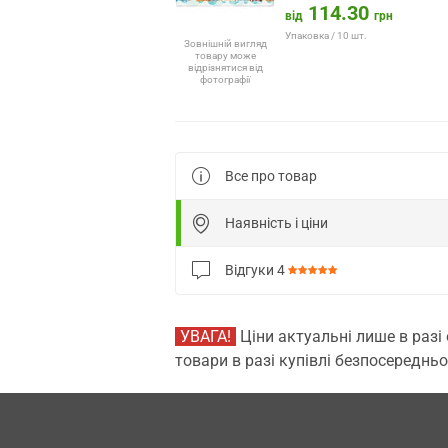
114.30
від
грн
Упаковка / 10 шт.
Зовнішній вигляд
товару може
відрізнятися від
фотографії
Все про товар
Наявність і ціни
Відгуки
4
УВАГА!
Ціни актуальні лише в разі
товари в разі купівлі безпосередньо