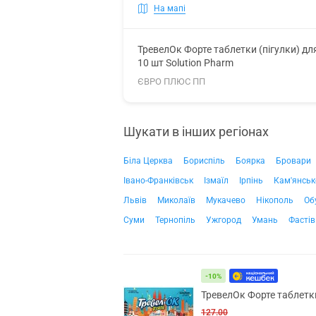
На мапі
ТревелОк Форте таблетки (пігулки) дл
10 шт Solution Pharm
ЄВРО ПЛЮС ПП
Шукати в інших регіонах
Біла Церква
Бориспіль
Боярка
Бровари
Івано-Франківськ
Ізмаїл
Ірпінь
Кам'янськ
Львів
Миколаїв
Мукачево
Нікополь
Об
Суми
Тернопіль
Ужгород
Умань
Фастів
-10%
ТревелОк Форте таблетки
127.00