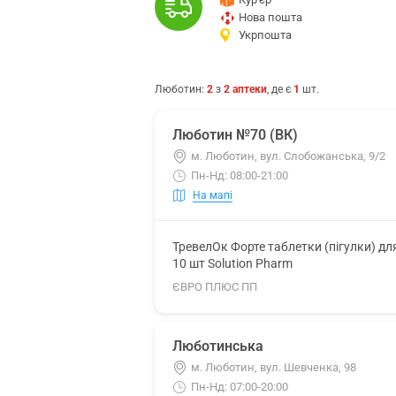
Нова пошта
Укрпошта
Люботин
:
2
з
2
аптеки
, де є
1
шт.
Люботин №70 (ВК)
м. Люботин, вул. Слобожанська, 9/2
Пн-Нд: 08:00-21:00
На мапі
ТревелОк Форте таблетки (пігулки) дл
10 шт Solution Pharm
ЄВРО ПЛЮС ПП
Люботинська
м. Люботин, вул. Шевченка, 98
Пн-Нд: 07:00-20:00