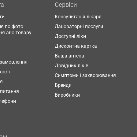
га
Сервіси
ти
Консультація лікаря
я по фото
Лабораторні послуги
ня або товару
Доступні ліки
Дисконтна картка
Ваша аптека
 замовлення
Довідник ліків
кості
Симптоми і захворювання
ня
Бренди
 питання
Виробники
елефони
рам