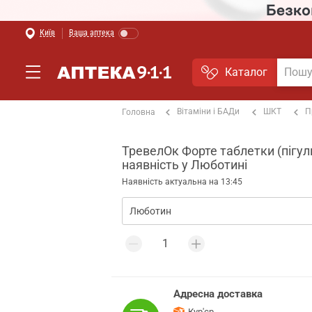
Київ
Ваша аптека
Каталог
Вітаміни і БАДи
ШКТ
П
Головна
ТревелОк Форте таблетки (пігулк
наявність у Люботині
Наявність актуальна на 13:45
Адресна доставка
Кур'єр