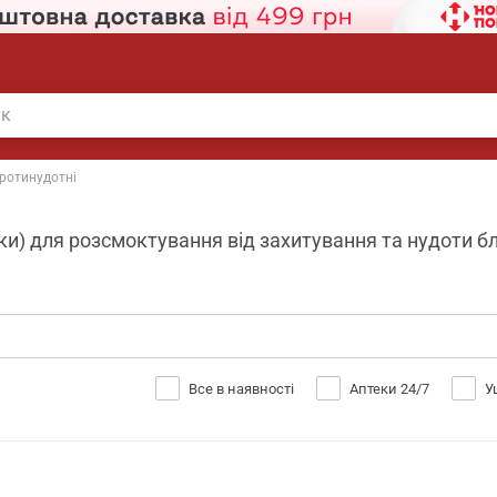
ротинудотні
и) для розсмоктування від захитування та нудоти блі
Все в наявності
Аптеки 24/7
У