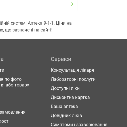
ій системі Аптека 9-1-1. Ціни на
, що зазначені на сайті!
га
Сервіси
ти
Консультація лікаря
я по фото
Лабораторні послуги
ня або товару
Доступні ліки
Дисконтна картка
Ваша аптека
 замовлення
Довідник ліків
кості
Симптоми і захворювання