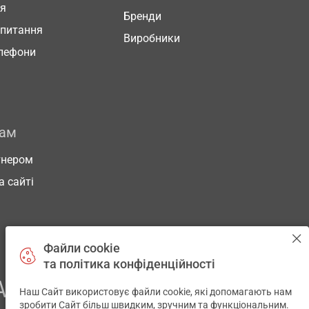
ня
Бренди
 питання
Виробники
елефони
рам
тнером
а сайті
Файли cookie
та політика конфіденційності
АШОГО ЗДОРОВ’Я
Наш Сайт використовує файли cookie, які допомагають нам
✕
зробити Сайт більш швидким, зручним та функціональним.