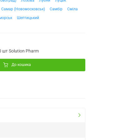
ровоград)
Лозова
Лубни
Луцьк
Самар (Новомосковськ)
Самбір
Сміла
морськ
Шептицький
0 шт Solution Pharm
До кошика