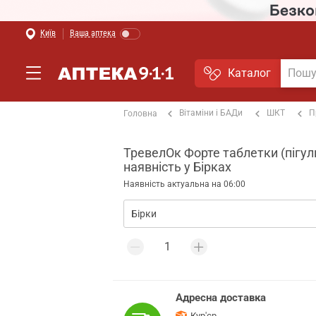
Київ
Ваша аптека
Каталог
Вітаміни і БАДи
ШКТ
П
Головна
ТревелОк Форте таблетки (пігулк
наявність у Бірках
Наявність актуальна на 06:00
Адресна доставка
Кур'єр