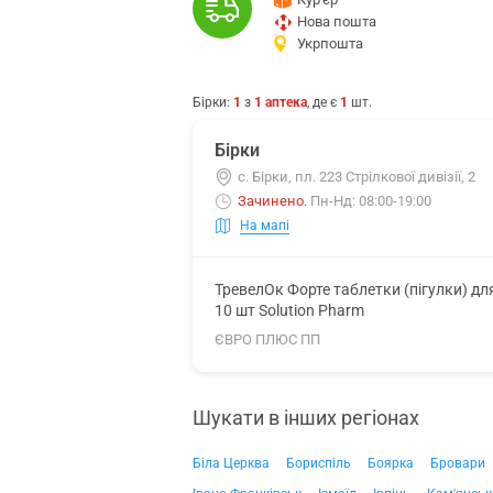
Нова пошта
Укрпошта
Бірки
:
1
з
1
аптека
, де є
1
шт.
Бірки
с. Бірки, пл. 223 Стрілкової дивізії, 2
Зачинено
.
Пн-Нд: 08:00-19:00
На мапі
ТревелОк Форте таблетки (пігулки) дл
10 шт Solution Pharm
ЄВРО ПЛЮС ПП
Шукати в інших регіонах
Біла Церква
Бориспіль
Боярка
Бровари