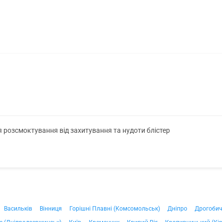
я розсмоктування від захитування та нудоти блістер
Васильків
Вінниця
Горішні Плавні (Комсомольськ)
Дніпро
Дрогоби