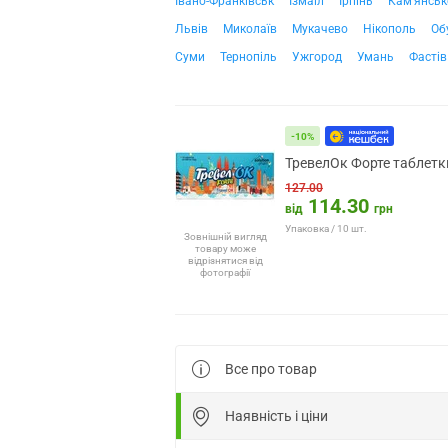
Івано-Франківськ
Ізмаїл
Ірпінь
Кам'янськ
Львів
Миколаїв
Мукачево
Нікополь
Об
Суми
Тернопіль
Ужгород
Умань
Фастів
-10%
ТревелОк Форте таблетки
127.00
114.30
від
грн
Упаковка / 10 шт.
Зовнішній вигляд
товару може
відрізнятися від
фотографії
Все про товар
Наявність і ціни