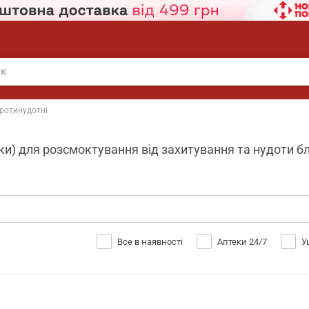
ротинудотні
и) для розсмоктування від захитування та нудоти блі
Все в наявності
Аптеки 24/7
У