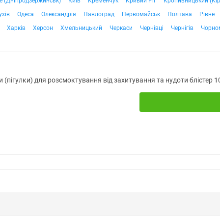
е (Дніпродзержинськ)
Київ
Кременчук
Кривий Ріг
Кропивницький (Кі
ухів
Одеса
Олександрія
Павлоград
Первомайськ
Полтава
Рівне
Харків
Херсон
Хмельницький
Черкаси
Чернівці
Чернігів
Чорно
 (пігулки) для розсмоктування від захитування та нудоти блістер 1