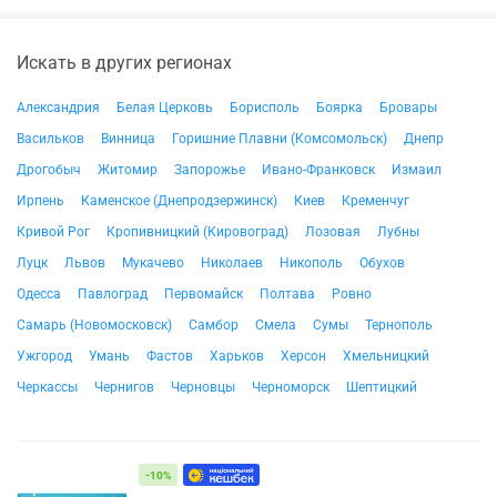
Искать в других регионах
Александрия
Белая Церковь
Борисполь
Боярка
Бровары
Васильков
Винница
Горишние Плавни (Комсомольск)
Днепр
Дрогобыч
Житомир
Запорожье
Ивано-Франковск
Измаил
Ирпень
Каменское (Днепродзержинск)
Киев
Кременчуг
Кривой Рог
Кропивницкий (Кировоград)
Лозовая
Лубны
Луцк
Львов
Мукачево
Николаев
Никополь
Обухов
Одесса
Павлоград
Первомайск
Полтава
Ровно
Самарь (Новомосковск)
Самбор
Смела
Сумы
Тернополь
Ужгород
Умань
Фастов
Харьков
Херсон
Хмельницкий
Черкассы
Чернигов
Черновцы
Черноморск
Шептицкий
-10%