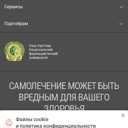
Сервисы
Партнёрам
Наш партнер:
Національний
фармацевтичний
університет
САМОЛЕЧЕНИЕ МОЖЕТ БЫТЬ
ВРЕДНЫМ ДЛЯ ВАШЕГО
ЗДОРОВЬЯ
Файлы cookie
ПЕРЕД ПРИМЕНЕНИЕМ ПРЕПАРАТА
и политика конфиденциальности
ПРОКОНСУЛЬТИРУЙТЕСЬ С ВРАЧОМ