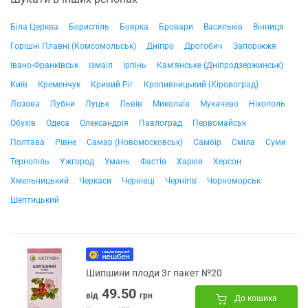
Біла Церква
Бориспіль
Боярка
Бровари
Васильків
Вінниця
Горішні Плавні (Комсомольськ)
Дніпро
Дрогобич
Запоріжжя
Івано-Франківськ
Ізмаїл
Ірпінь
Кам'янське (Дніпродзержинськ)
Київ
Кременчук
Кривий Ріг
Кропивницький (Кіровоград)
Лозова
Лубни
Луцьк
Львів
Миколаїв
Мукачево
Нікополь
Обухів
Одеса
Олександрія
Павлоград
Первомайськ
Полтава
Рівне
Самар (Новомосковськ)
Самбір
Сміла
Суми
Тернопіль
Ужгород
Умань
Фастів
Харків
Херсон
Хмельницький
Черкаси
Чернівці
Чернігів
Чорноморськ
Шептицький
Шипшини плоди 3г пакет №20
49.50
від
грн
До кошика