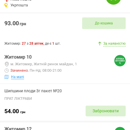
Укрпошта
93.00
До кошика
грн
Житомир
:
27
з
28
аптек
, де є
1
шт.
За наявністю
Житомир 10
м. Житомир, Житній ринок майдан, 1
Зачинено
.
Пн-Нд: 08:00-21:00
На мапі
Шипшини плоди 3г пакет №20
ПРАТ ЛІКТРАВИ
54.00
Забронювати
грн
Житомир 12