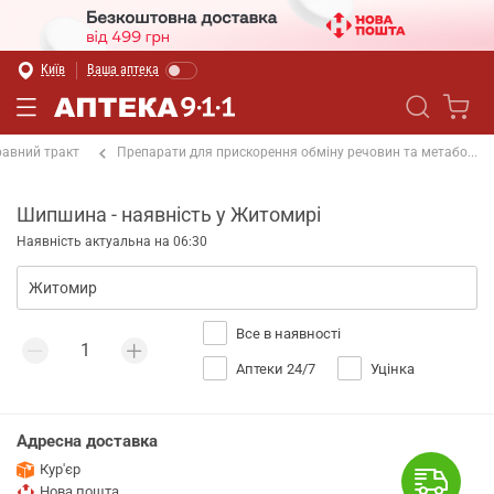
Київ
Ваша аптека
равний тракт
Препарати для прискорення обміну речовин та метабо...
Шипшина - наявність у Житомирі
Наявність актуальна на 06:30
Все в наявності
Аптеки 24/7
Уцінка
Адресна доставка
Кур'єр
Нова пошта