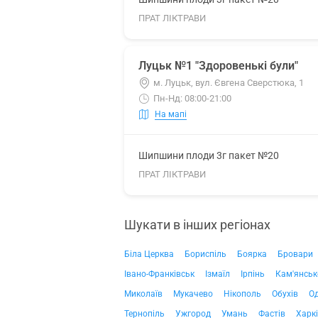
ПРАТ ЛІКТРАВИ
Луцьк №1 "Здоровенькі були"
м. Луцьк, вул. Євгена Сверстюка, 1
Пн-Нд: 08:00-21:00
На мапі
Шипшини плоди 3г пакет №20
ПРАТ ЛІКТРАВИ
Шукати в інших регіонах
Біла Церква
Бориспіль
Боярка
Бровари
Івано-Франківськ
Ізмаїл
Ірпінь
Кам'янськ
Миколаїв
Мукачево
Нікополь
Обухів
О
Тернопіль
Ужгород
Умань
Фастів
Харк