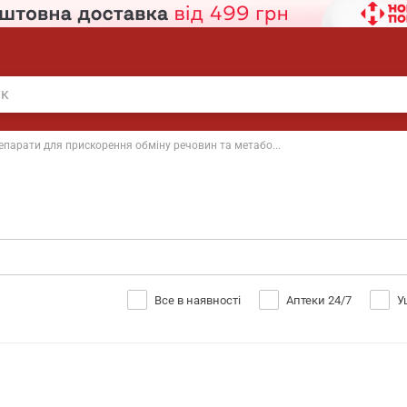
епарати для прискорення обміну речовин та метабо...
Все в наявності
Аптеки 24/7
У