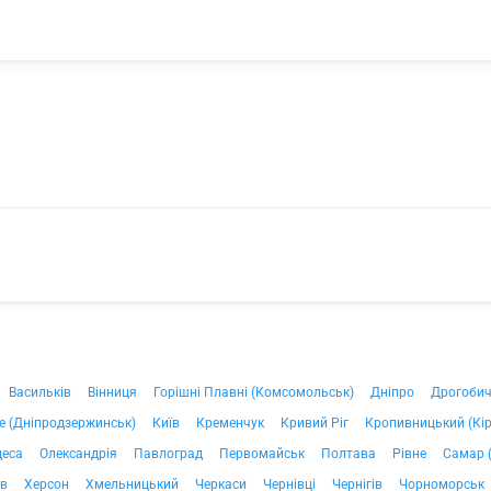
Васильків
Вінниця
Горішні Плавні (Комсомольськ)
Дніпро
Дрогоби
е (Дніпродзержинськ)
Київ
Кременчук
Кривий Ріг
Кропивницький (Кі
деса
Олександрія
Павлоград
Первомайськ
Полтава
Рівне
Самар 
ів
Херсон
Хмельницький
Черкаси
Чернівці
Чернігів
Чорноморськ